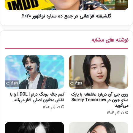
ص
ف
ل
ر
د
گلشیفته فراهانی در جمع ده ستاره نوظهور 2020
ا
و
ه
م
ا
«
ن
نوشته های مشابه
ه
ی
ی
د
و
ر
ل
ج
ا
م
»
ع
د
ه
س
وون جی آن درباره عاشقانه با پارک
کیم جائه یونگ درام I DOL I را با
ت
سئو جون در Surely Tomorrow
نقش مظنون اصلی آغاز می‌کند
ا
می‌گوید
07 آذر 1404
ر
07 آذر 1404
ه
ن
و