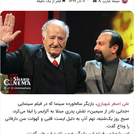
سینما شارپ
F
ا
11 آذر 1399
کمتر از یک دقیقه
o
ر
l
س
l
ا
o
ل
w
ا
o
ی
n
م
X
ی
ل
علی اصغر شهبازی
، بازیگر سالخورده سینما که در فیلم سینمایی
«جدایی نادر از سیمین»، نقش پدری مبتلا به آلزایمر را ایفا می‌کرد،
صبح روز یک‌شنبه، نهم آذر، به دلیل ایست قلبی و کهولت سن دارفانی
را وداع گفت.
امیر شهبازی، فرزند این بازیگر، ضمن تایید این خبر گفت: