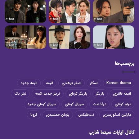
برچسب‌ها
Korean drama
اسکار
اصغر فرهادی
انیمه
انیمه جدید
انیمه فانتزی
بازیگر
بازیگر کره‌ای
تریلر جدید انیمه
تیتر یک
درام کره‌ای
درگذشت
سریال کره‌ای
سریال کره‌ای جدید
مارتین اسکورسیزی
نت‌فلیکس
پژمان جمشیدی
کرونا
کانال آپارات سینما شارپ