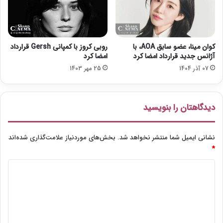
ظ
ه
و
ر
2
کوان مینا، عضو سابق AOA، با
روبی کروز با کمپانی Gersh قرارداد
0
آژانس جدید قرارداد امضا کرد
امضا کرد
2
07 آذر 1404
25 مهر 1403
0
دیدگاهتان را بنویسید
نشانی ایمیل شما منتشر نخواهد شد.
بخش‌های موردنیاز علامت‌گذاری شده‌اند
*
د
ی
د
گ