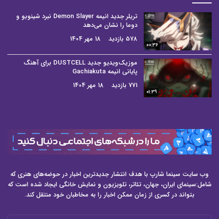
تریلر جدید انیمه Demon Slayer نبرد شینوبو و
دوما را نشان می‌دهد
578 بازدید
18 مهر 1404
00:36
موزیک‌ویدیو جدید DUSTCELL برای آهنگ
پایانی انیمه Gachiakuta
771 بازدید
18 مهر 1404
01:39
وب سایت سینما شارپ با هدف انتشار جدیدترین اخبار در حوضه‌های هنری که
شامل:سینمای ایران، جهان، تئاتر، تلویزیون و نمایش خانگی ایجاد شده است که
بتواند در کسری از زمان ممکن اخبار را به مخاطبان خود منتقل کند.