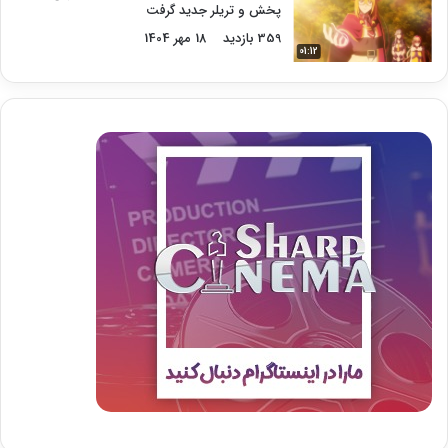
پخش و تریلر جدید گرفت
359 بازدید
18 مهر 1404
01:12