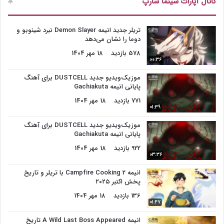
کانال آپارات سینما شارپ
تریلر جدید انیمه Demon Slayer نبرد شینوبو و
دوما را نشان می‌دهد
578 بازدید
18 مهر 1404
00:36
موزیک‌ویدیو جدید DUSTCELL برای آهنگ
پایانی انیمه Gachiakuta
771 بازدید
18 مهر 1404
01:39
موزیک‌ویدیو جدید DUSTCELL برای آهنگ
پایانی انیمه Gachiakuta
922 بازدید
18 مهر 1404
03:36
انیمه Campfire Cooking 2 با تریلر و تاریخ
پخش اکتبر ۲۰۲۵
136 بازدید
18 مهر 1404
01:47
انیمه A Wild Last Boss Appeared تاریخ