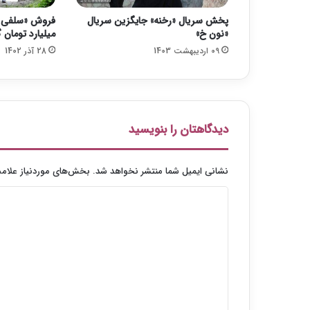
پخش سریال «رخنه» جایگزین سریال
فروش «سلفی با
«نون خ»
میلیارد تومان
09 اردیبهشت 1403
28 آذر 1402
دیدگاهتان را بنویسید
نشانی ایمیل شما منتشر نخواهد شد.
بخش‌های موردنیاز علامت
د
ی
د
گ
ا
ه