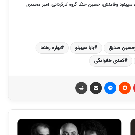
، سپینود وفامنش، حسین خنکا گروه کارگردانی، امیر محمدی
رحسین صدیق
بابا سیبیلو
بهاره رهنما
کمدی خانوادگی
‫پین‌ترست
‫رددیت
پیام رسان
اشتراک گذاری از طریق ایمیل
چاپ
ع
ل
ی