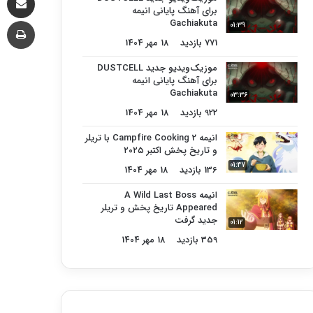
برای آهنگ پایانی انیمه
چا
Gachiakuta
01:39
771 بازدید
18 مهر 1404
موزیک‌ویدیو جدید DUSTCELL
برای آهنگ پایانی انیمه
Gachiakuta
03:36
922 بازدید
18 مهر 1404
انیمه Campfire Cooking 2 با تریلر
و تاریخ پخش اکتبر ۲۰۲۵
01:47
136 بازدید
18 مهر 1404
انیمه A Wild Last Boss
Appeared تاریخ پخش و تریلر
جدید گرفت
01:12
359 بازدید
18 مهر 1404