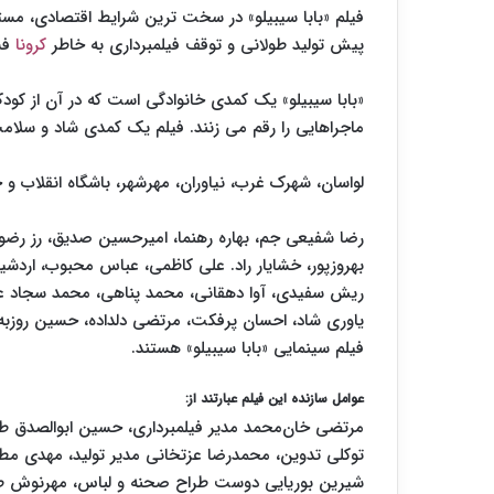
فیلم «بابا سیبیلو» در سخت ترین شرایط اقتصادی، مس
پیش تولید طولانی و توقف فیلمبرداری به خاطر
کرونا
فشا
ماجراهایی را رقم می زنند. فیلم یک کمدی شاد و سلا
لواسان، شهرک غرب، نیاوران، مهرشهر، باشگاه انقلاب و 
رضا شفیعی جم، بهاره رهنما، امیرحسین صدیق، رز رضو
بهروزپور، خشایار راد. علی کاظمی، عباس محبوب، اردشی
ریش سفیدی، آوا دهقانی، محمد پناهی، محمد سجاد عس
یاوری شاد، احسان پرفکت، مرتضی دلداده، حسین روزبه،
فیلم سینمایی «بابا سیبیلو» هستند.
عوامل سازنده این فیلم عبارتند از:
مرتضی‌ خان‌محمد مدیر فیلمبرداری، حسین ابوالصدق ط
توکلی تدوین، محمدرضا عزتخانی مدیر تولید، مهدی مطلبی
شیرین بوریایی دوست طراح صحنه و لباس، مهرنوش طب