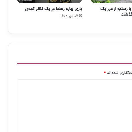
و
 رستم» از مرز یک
بازی بهاره رهنما در یک تئاتر کمدی
ر
 گذشت
و
07 مهر 1402
ز
ی
«
س
ر
ا
ی
د
ا
‌گذاری شده‌اند
*
ر
»
ش
د
ن
د