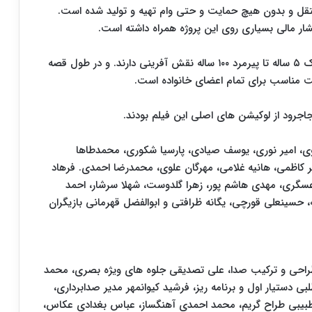
تقل و بدون هیچ حمایت و حتی وام تهیه و تولید شده است.
ر مالی بسیاری روی این پروژه همراه داشته است.
«بابا سیبیلو» یک کمدی خانوادگی است که در آن از کودک ۵ ساله تا پیرمرد ١٠٠ ساله نقش آفرینی دارند. و در طول قصه
مت مناسب برای تمام اعضای خانواده است.
جاجرود از لوکیشن های اصلی این فیلم بودند.
ی، امیر نوری، یوسف صیادی، پارسیا شکوری، محمدطاها
ر کاظمی، هانیه غلامی، مهرگان علوی، محمدرضا احمدی. فرهاد
گری، مهدی هاشم پور، زهرا گلدوست، شهلا سرشار، احمد
 حسینعلی قورچی، یگانه ظرافتی و ابوالفضل قهرمانی بازیگران
راحی و ترکیب صدا، علی ‌تصدیقی جلوه های ویژه بصری، محمد
 دستیار اول و برنامه ریز، فرشید کیوانمهر مدیر صدابرداری،
یبی طراح گریم، محمد احمدی آهنگساز، عباس‌ بغدادی عکاس،