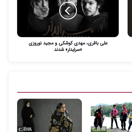
ب
ا
ق
ر
ی
،
علی باقری، مهدی کوشکی و مجید نوروزی
م
ه
«سرایدار» شدند
د
ی
ک
و
ش
ک
ی
و
م
ج
ی
د
ن