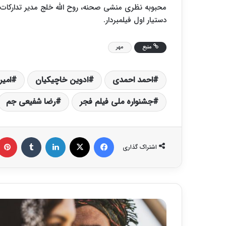
محبوبه نظری منشی صحنه، ‌روح الله خلج مدیر تدارکات
دستیار اول فیلمبردار.
منبع
مهر
احمد احمدی
ادوین خاچیکیان
امی
جشنواره ملی فیلم فجر
رضا شفیعی جم
فیس بوک
X
لینکدین
‫تامبلر
اشتراک گذاری
«
خ
و