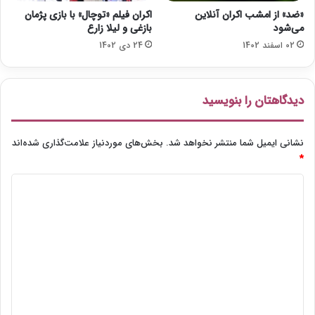
د
«ضد» از امشب اکران آنلاین
اکران فیلم «توچال» با بازی پژمان
ش
می‌شود
بازغی و لیلا زارع
ه
02 اسفند 1402
24 دی 1402
ر
ق
ش
م
دیدگاهتان را بنویسید
ش
د
ن
نشانی ایمیل شما منتشر نخواهد شد.
بخش‌های موردنیاز علامت‌گذاری شده‌اند
د
*
د
ی
د
گ
ا
ه
*