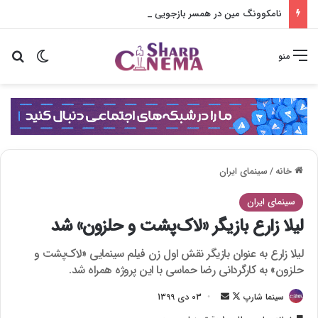
نامکوونگ مین در همسر بازجویی سختی از لی سانگ هی می‌کند
تغییر پو
جس
منو
خانه
/
سینمای ایران
سینمای ایران
لیلا زارع بازیگر «لاک‌پشت و حلزون» شد
لیلا زارع به عنوان بازیگر نقش اول زن فیلم سینمایی «لاک‌پشت و
حلزون» به کارگردانی رضا حماسی با این پروژه همراه شد.
سینما شارپ
F
ا
03 دی 1399
o
ر