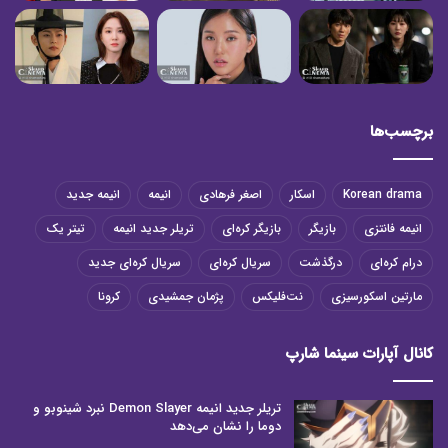
برچسب‌ها
Korean drama
اسکار
اصغر فرهادی
انیمه
انیمه جدید
انیمه فانتزی
بازیگر
بازیگر کره‌ای
تریلر جدید انیمه
تیتر یک
درام کره‌ای
درگذشت
سریال کره‌ای
سریال کره‌ای جدید
مارتین اسکورسیزی
نت‌فلیکس
پژمان جمشیدی
کرونا
کانال آپارات سینما شارپ
تریلر جدید انیمه Demon Slayer نبرد شینوبو و
دوما را نشان می‌دهد