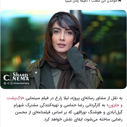
خواندن این مطلب 1 دقیقه زمان میبرد
l
س
l
ا
o
ل
w
ا
o
ی
n
م
X
ی
ل
به نقل از مشاور رسانه‌ای پروژه، لیلا زارع در فیلم سینمایی «
لاک‌پشت
و حلزون
» به کارگردانی رضا حماسی و تهیه‌کنندگی مشترک شهرام
گیل‌آبادی و هوشنگ نوراللهی که بر اساس فیلمنامه‌ای از محسن
رضایی ساخته می‌شود، ایفای نقش خواهد کرد.