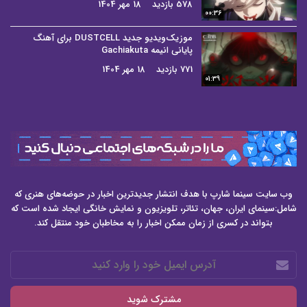
578 بازدید
18 مهر 1404
00:36
موزیک‌ویدیو جدید DUSTCELL برای آهنگ
پایانی انیمه Gachiakuta
771 بازدید
18 مهر 1404
01:39
وب سایت سینما شارپ با هدف انتشار جدیدترین اخبار در حوضه‌های هنری که
شامل:سینمای ایران، جهان، تئاتر، تلویزیون و نمایش خانگی ایجاد شده است که
بتواند در کسری از زمان ممکن اخبار را به مخاطبان خود منتقل کند.
آدرس
ایمیل
خود
را