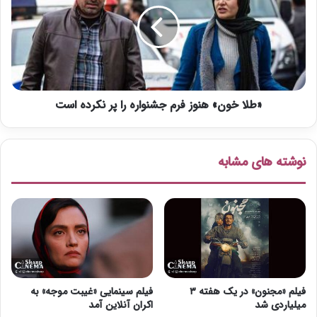
ل
و
ا
ا
خ
ر
و
ه
ن
ف
»
ی
ه
ل
«طلا خون» هنوز فرم جشنواره را پر نکرده است
ن
م
و
ف
ز
ج
ف
نوشته های مشابه
ر
ر
ح
م
ض
ج
و
ش
ر
ن
ن
و
خ
ا
و
ر
ا
ه
فیلم «مجنون» در یک هفته ۳
فیلم سینمایی «غیبت موجه» به
ه
ر
میلیاردی شد
اکران آنلاین آمد
د
ا