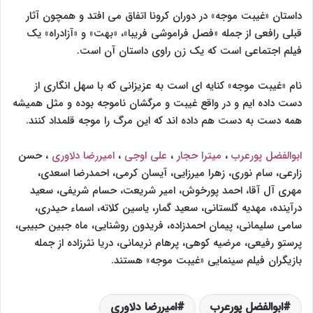
داستان «غیبت موجه» در دوران کرونا اتفاق می افتد و همچون آثار
قبلی رافعی از جمله «فصل فراموشی فریبا»، «بهت» و «آزادراه» یک
فیلم اجتماعی است که یک زن راوی داستان آن است.
نام «غیبت موجه» کنایه ای است به عزیزانی که با سهل انگاری از
دست داده ایم و در واقع غیبت و مرگشان ناموجه بوده و مثل همیشه
همه دست به دست هم داده اند که این مرگ را موجه قلمداد کنند.
ابوالفضل پورعرب
،
میترا حجار
،
علی اوجی
،
امیررضا دلاوری
، حسن
زارعی، سام نوری، زهرا میرزایی، آیسان کرمی، احمدرضا اسعدی،
مهری آل آقا، احمد پورخوش، امیر شریعت، حسام شریفی، سعید
درآینده، مهدیه گلستانی، سعید گمار، یاسین کلاته، اسماء حیدری،
سامی سلیمانی، پیمان احمدزاده، فریدون روشنایی، ماه جبین حبیبی،
پرستو رفیعی، مرضیه کوهی، پرهام نریمانی، دریا نثرزاده از جمله
بازیگران فیلم سینمایی «غیبت موجه» هستند.
ابوالفضل پورعرب
امیررضا دلاوری