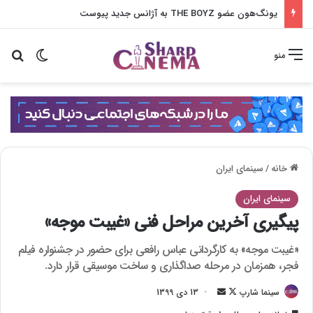
یونگ‌هون عضو THE BOYZ به آژانس جدید پیوست
تغییر پو
جس
منو
خانه
/
سینمای ایران
سینمای ایران
پیگیری آخرین مراحل فنی «غیبت موجه»
«غیبت موجه» به کارگردانی عباس رافعی برای حضور در جشنواره فیلم
فجر، همزمان در مرحله صداگذاری و ساخت موسیقی قرار دارد.
سینما شارپ
F
ا
13 دی 1399
o
ر