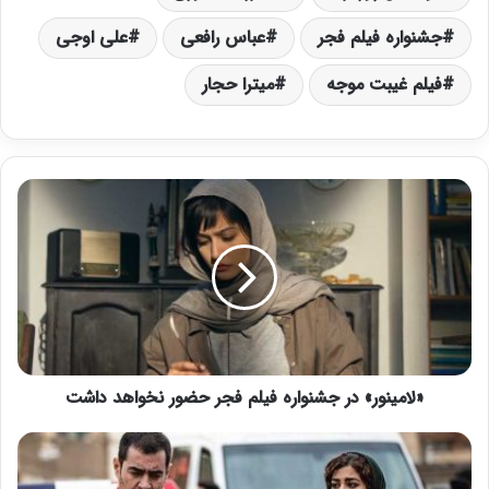
جشنواره فیلم فجر
عباس رافعی
علی اوجی
فیلم غیبت موجه
میترا حجار
«
ل
ا
م
ی
ن
و
ر
»
«لامینور» در جشنواره فیلم فجر حضور نخواهد داشت
د
ر
ج
«
ش
ط
ن