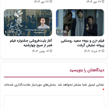
26 مهر 1404
22 مهر 1404
د
پ
ا
ر
ش
ن
ت
ک
ر
د
ه
ا
فیلم «زن و بچه» سعید روستایی
آغاز بلیت‌فروشی جشنواره فیلم
س
پروانه نمایش گرفت
فجر از صبح چهارشنبه
ت
12 خرداد 1404
04 بهمن 1403
دیدگاهتان را بنویسید
نشانی ایمیل شما منتشر نخواهد شد.
بخش‌های موردنیاز علامت‌گذاری شده‌اند
*
د
ی