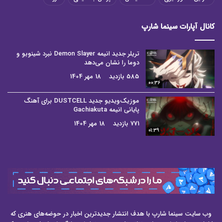
کانال آپارات سینما شارپ
تریلر جدید انیمه Demon Slayer نبرد شینوبو و
دوما را نشان می‌دهد
585 بازدید
18 مهر 1404
00:36
موزیک‌ویدیو جدید DUSTCELL برای آهنگ
پایانی انیمه Gachiakuta
771 بازدید
18 مهر 1404
01:39
وب سایت سینما شارپ با هدف انتشار جدیدترین اخبار در حوضه‌های هنری که