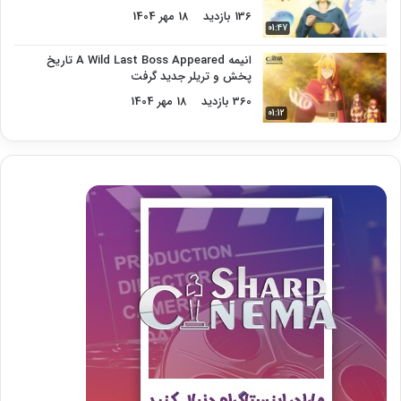
136 بازدید
18 مهر 1404
01:47
انیمه A Wild Last Boss Appeared تاریخ
پخش و تریلر جدید گرفت
360 بازدید
18 مهر 1404
01:12