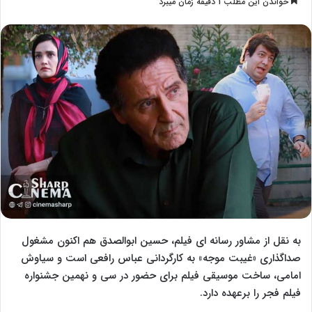
خواندن این مطلب 1 دقیقه زمان میبرد
l
س
l
ا
o
ل
w
ا
o
ی
n
م
X
ی
ل
به نقل از مشاور رسانه ای فیلم، حسین ابوالصدق هم اکنون مشغول
صداگذاری «غیبت موجه» به کارگردانی عباس رافعی است‌ و سیاوش
امامی، ساخت موسیقی فیلم برای حضور در سی و نهمین جشنواره
فیلم فجر را برعهده دارد.