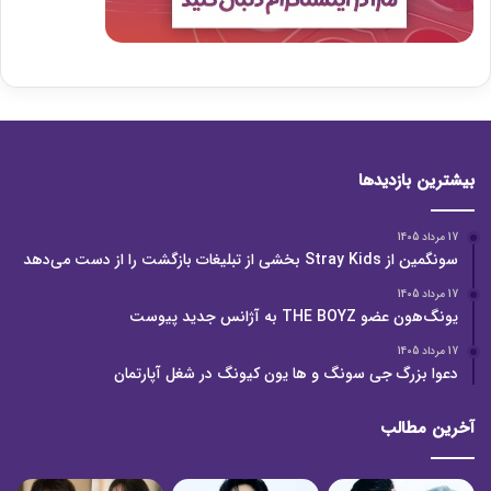
بیشترین بازدیدها
17 مرداد 1405
سونگمین از Stray Kids بخشی از تبلیغات بازگشت را از دست می‌دهد
17 مرداد 1405
یونگ‌هون عضو THE BOYZ به آژانس جدید پیوست
17 مرداد 1405
دعوا بزرگ جی سونگ و ها یون کیونگ در شغل آپارتمان
آخرین مطالب