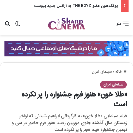
یونگ‌هون عضو THE BOYZ به آژانس جدید پیوست
تغییر پو
جس
منو
خانه
/
سینمای ایران
سینمای ایران
«طلا خون» هنوز فرم جشنواره را پر نکرده
است
فیلم سینمایی «طلا خون» به کارگردانی ابراهیم شیبانی که اواخر
زمستان سال گذشته جلوی دوربین رفت، هنوز فرم حضور در سی و
نهمین جشنواره فیلم فجر را پر نکرده است.