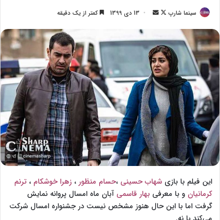
سینما شارپ
F
ا
13 دی 1399
کمتر از یک دقیقه
o
ر
l
س
l
ا
o
ل
w
ا
o
ی
n
م
X
ی
ل
این فیلم با بازی
شهاب حسینی
،
حسام منظور
،
زهرا خوشکام
،
ترنم
کرمانیان
و با معرفی
بهار قاسمی
آبان ماه امسال پروانه نمایش
گرفت اما با این حال هنوز مشخص نیست در جشنواره امسال شرکت
می‌کند یا نه.