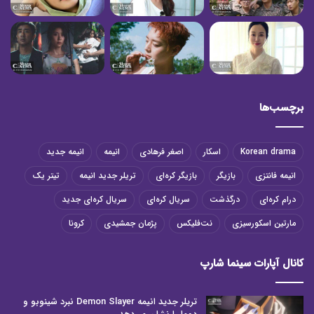
برچسب‌ها
Korean drama
اسکار
اصغر فرهادی
انیمه
انیمه جدید
انیمه فانتزی
بازیگر
بازیگر کره‌ای
تریلر جدید انیمه
تیتر یک
درام کره‌ای
درگذشت
سریال کره‌ای
سریال کره‌ای جدید
مارتین اسکورسیزی
نت‌فلیکس
پژمان جمشیدی
کرونا
کانال آپارات سینما شارپ
تریلر جدید انیمه Demon Slayer نبرد شینوبو و