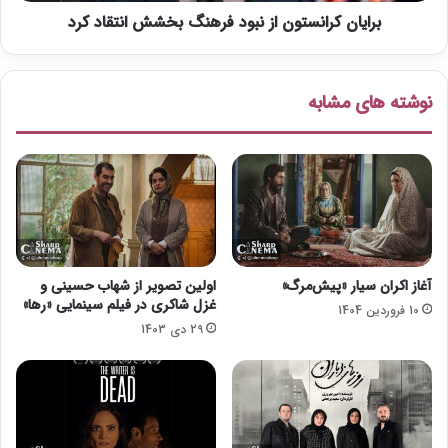
ا
غ
برایان کرانستون از نبود فرهنگ بخشش انتقاد کرد
ن
ی
س
ب
ت
ت
و
نوشته های مشابه
م
ن
و
ا
ج
ز
ه
ن
»
ب
و
د
ف
ر
آغاز اکران سیار «پیش‌مرگ»
اولین تصویر از شهاب حسینی و
ه
غزل شاکری در فیلم سینمایی «رها»
10 فروردین 1404
ن
29 دی 1403
گ
ب
خ
ش
ش
ا