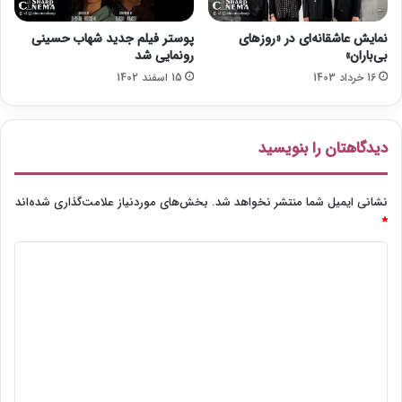
ن
ت
نمایش عاشقانه‌ای در «روزهای
پوستر فیلم جدید شهاب حسینی
ق
بی‌باران»
رونمایی شد
ا
16 خرداد 1403
15 اسفند 1402
د
ک
ر
د
دیدگاهتان را بنویسید
نشانی ایمیل شما منتشر نخواهد شد.
بخش‌های موردنیاز علامت‌گذاری شده‌اند
*
د
ی
د
گ
ا
ه