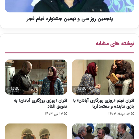
ل
و
و
ز
ب
پنجمین روز سی و نهمین جشنواره فیلم فجر
س
2
ی
0
و
2
ن
نوشته های مشابه
1
ه
م
ی
ن
ج
ش
ن
و
ا
اکران فیلم «روزی روزگاری آبادان» با
اکران «روزی روزگاری آبادان» به
ر
بازی تنابنده و معتمدآریا
تعویق افتاد
ه
06 مرداد 1403
13 تیر 1403
ف
ی
ل
م