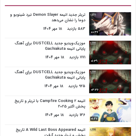
تریلر جدید انیمه Demon Slayer نبرد شینوبو و
دوما را نشان می‌دهد
583 بازدید
18 مهر 1404
00:36
موزیک‌ویدیو جدید DUSTCELL برای آهنگ
پایانی انیمه Gachiakuta
771 بازدید
18 مهر 1404
01:39
موزیک‌ویدیو جدید DUSTCELL برای آهنگ
پایانی انیمه Gachiakuta
925 بازدید
18 مهر 1404
03:36
انیمه Campfire Cooking 2 با تریلر و تاریخ
پخش اکتبر ۲۰۲۵
136 بازدید
18 مهر 1404
01:47
انیمه A Wild Last Boss Appeared تاریخ
پخش و تریلر جدید گرفت