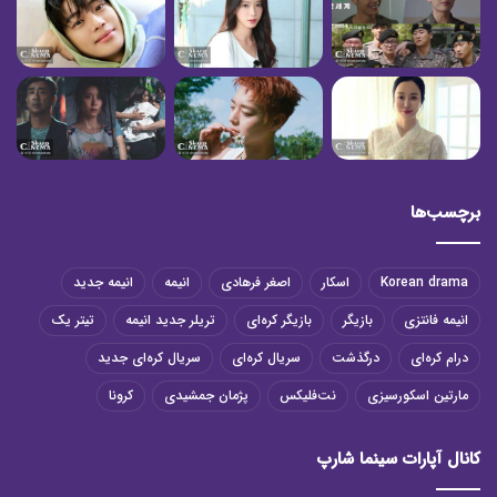
برچسب‌ها
Korean drama
اسکار
اصغر فرهادی
انیمه
انیمه جدید
انیمه فانتزی
بازیگر
بازیگر کره‌ای
تریلر جدید انیمه
تیتر یک
درام کره‌ای
درگذشت
سریال کره‌ای
سریال کره‌ای جدید
مارتین اسکورسیزی
نت‌فلیکس
پژمان جمشیدی
کرونا
کانال آپارات سینما شارپ