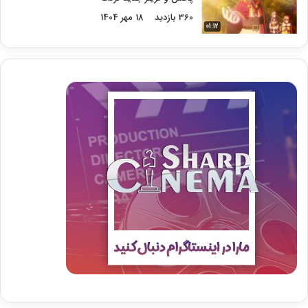
360 بازدید
18 مهر 1404
01:12