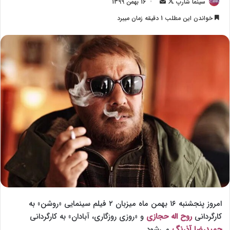
سینما شارپ
F
ا
16 بهمن 1399
o
ر
خواندن این مطلب 1 دقیقه زمان میبرد
l
س
l
ا
o
ل
w
ا
o
ی
n
م
X
ی
ل
امروز پنجشنبه ۱۶ بهمن ماه میزبان ۲ فیلم سینمایی «روشن» به
کارگردانی
روح اله حجازی
و «روزی روزگاری، آبادان» به کارگردانی
حمیدرضا آذرنگ
می‌شود.