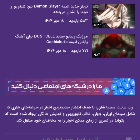
تریلر جدید انیمه Demon Slayer نبرد شینوبو و
دوما را نشان می‌دهد
583 بازدید
18 مهر 1404
00:36
موزیک‌ویدیو جدید DUSTCELL برای آهنگ
پایانی انیمه Gachiakuta
771 بازدید
18 مهر 1404
01:39
وب سایت سینما شارپ با هدف انتشار جدیدترین اخبار در حوضه‌های هنری که
شامل:سینمای ایران، جهان، تئاتر، تلویزیون و نمایش خانگی ایجاد شده است که
بتواند در کسری از زمان ممکن اخبار را به مخاطبان خود منتقل کند.
آدرس