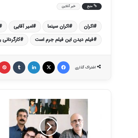
منبع
خبر آنلاین
اکران
اکران سینما
امیر آقایی
فیلم دیدن این فیلم جرم است
کارگردانی 
فیس بوک
X
لینکدین
‫تامبلر
اشتراک گذاری
ع
ب
ا
س
ی
ا