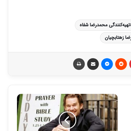
تهیه‌کنندگی محمدرضا شفاه
رضا زهتابچیان
‫پین‌ترست
‫رددیت
پیام رسان
اشتراک گذاری از طریق ایمیل
چاپ
ا
س
ک
ا
ر
آ