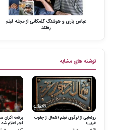
ر
ی
و
عباس یاری و هوشنگ گلمکانی از مجله فیلم
ه
و
رفتند
ش
ن
گ
گ
ل
نوشته های مشابه
م
ک
ا
ن
ی
ا
ز
م
ج
رونمایی از لوگوی فیلم «شمال از جنوب
برنامه اکران س
ل
غربی»
فجر اعلام شد
ه