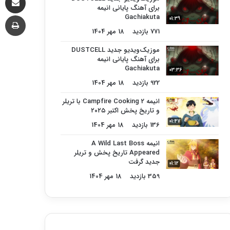
برای آهنگ پایانی انیمه
چا
Gachiakuta
01:39
771 بازدید
18 مهر 1404
موزیک‌ویدیو جدید DUSTCELL
برای آهنگ پایانی انیمه
Gachiakuta
03:36
922 بازدید
18 مهر 1404
انیمه Campfire Cooking 2 با تریلر
و تاریخ پخش اکتبر ۲۰۲۵
01:47
136 بازدید
18 مهر 1404
انیمه A Wild Last Boss
Appeared تاریخ پخش و تریلر
جدید گرفت
01:12
359 بازدید
18 مهر 1404