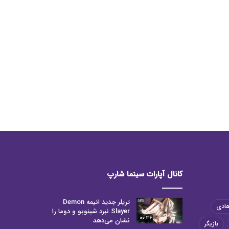
کانال آپارات سینما شارپ
تریلر جدید انیمه Demon
هادی
Slayer نبرد شینوبو و دوما را
00:36
نشان می‌دهد
بازیگر