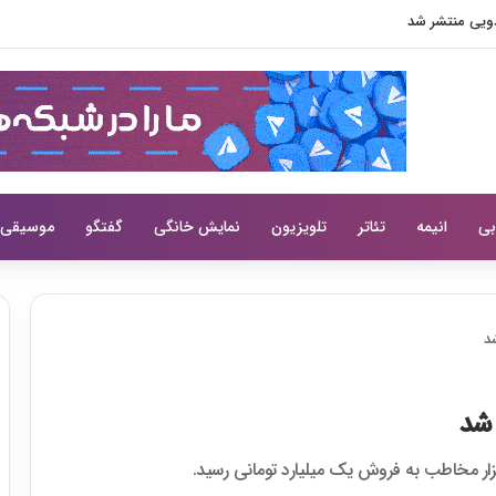
ال عاشق چیزهای بامزه اعلام شد
بی
انیمه
تئاتر
تلویزیون
نمایش خانگی
گفتگو
موسیقی
د
 شد