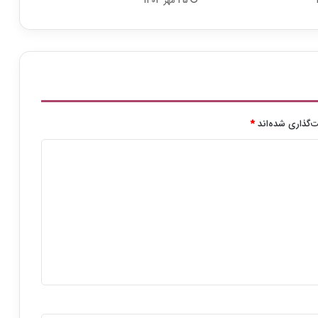
25 مهر 1403
ا
ب
ا
ز
گ
ش
ت
‌گذاری شده‌اند
*