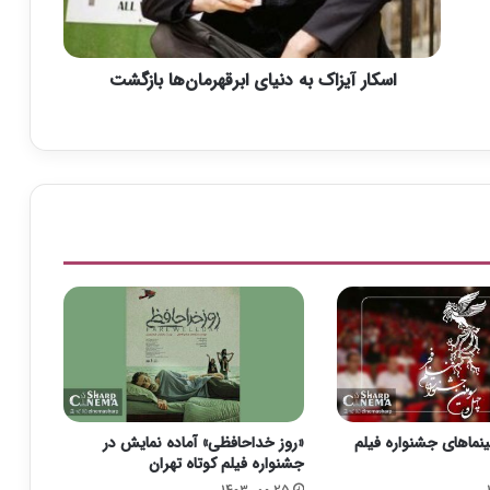
ی
ز
ا
اسکار آیزاک به دنیای ابرقهرمان‌ها بازگشت
ک
ب
ه
د
ن
ی
ا
ی
ا
ب
ر
ق
ه
ر
م
ا
ینماهای جشنواره فیلم
«روز خداحافظی» آماده نمایش در
ن‌
جشنواره فیلم کوتاه تهران
ه