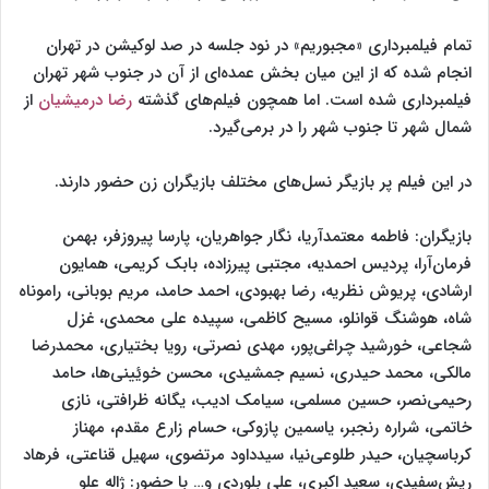
تمام فیلمبرداری «مجبوریم» در نود جلسه در صد لوکیشن در تهران
انجام شده که از این میان بخش عمده‌ای از آن در جنوب شهر تهران
فیلمبرداری شده است. اما همچون فیلم‌های گذشته
رضا درمیشیان
از
شمال شهر تا جنوب شهر را در برمی‌گیرد.
در این فیلم پر بازیگر نسل‌های مختلف بازیگران زن حضور دارند.
بازیگران: فاطمه معتمدآریا، نگار جواهریان، پارسا پیروزفر، بهمن
فرمان‌آرا، پردیس احمدیه، مجتبی پیرزاده، بابک کریمی، همایون
ارشادی، پریوش نظریه، رضا بهبودی، احمد حامد، مریم بوبانی، راموناه
شاه، هوشنگ قوانلو، مسیح کاظمی، سپیده علی محمدی، غزل
شجاعی، خورشید چراغی‌پور، مهدی نصرتی، رویا بختیاری، محمدرضا
مالکی، محمد حیدری، نسیم جمشیدی، محسن خویٔینی‌ها، حامد
رحیمی‌نصر، حسین مسلمی، سیامک ادیب، یگانه ظرافتی، نازی
خاتمی، شراره رنجبر، یاسمین پازوکی، حسام زارع مقدم، مهناز
کرباسچیان، حیدر طلوعی‌نیا، سیدداود مرتضوی، سهیل قناعتی، فرهاد
ریش‌سفیدی، سعید اکبری، علی بلوردی و… با حضور: ژاله علو