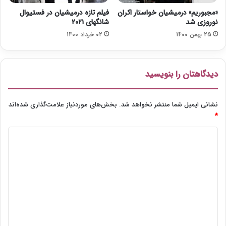
ج
«مجبوریم» درمیشیان خواستار اکران
فیلم تازه درمیشیان در فستیوال
ر
نوروزی شد
شانگهای ۲۰۲۱
ا
25 بهمن 1400
02 خرداد 1400
ب
ا
ز
م
دیدگاهتان را بنویسید
ی‌
گ
ر
نشانی ایمیل شما منتشر نخواهد شد.
بخش‌های موردنیاز علامت‌گذاری شده‌اند
د
*
د
د
ی
د
گ
ا
ه
*