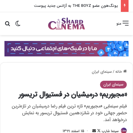
یونگ‌هون عضو THE BOYZ به آژانس جدید پیوست
تغییر پو
جس
منو
خانه
/
سینمای ایران
سینمای ایران
«مجبوریم» درمیشیان در فستیوال تریسور
فیلم سینمایی «مجبوریم» تازه ترین فیلم رضا درمیشیان در تازه‌ترین
حضور جهانی خود در شانزدهمین فستیوال تریسور به نمایش
درخواهد آمد.
سینما شارپ
F
ا
15 اسفند 1399