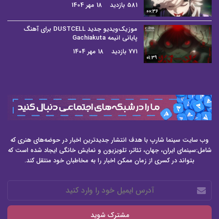
581 بازدید
18 مهر 1404
00:36
موزیک‌ویدیو جدید DUSTCELL برای آهنگ
پایانی انیمه Gachiakuta
771 بازدید
18 مهر 1404
01:39
وب سایت سینما شارپ با هدف انتشار جدیدترین اخبار در حوضه‌های هنری که
شامل:سینمای ایران، جهان، تئاتر، تلویزیون و نمایش خانگی ایجاد شده است که
بتواند در کسری از زمان ممکن اخبار را به مخاطبان خود منتقل کند.
آدرس
ایمیل
خود
را