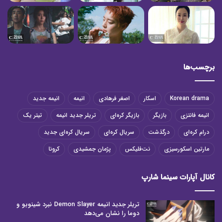
برچسب‌ها
Korean drama
اسکار
اصغر فرهادی
انیمه
انیمه جدید
انیمه فانتزی
بازیگر
بازیگر کره‌ای
تریلر جدید انیمه
تیتر یک
درام کره‌ای
درگذشت
سریال کره‌ای
سریال کره‌ای جدید
مارتین اسکورسیزی
نت‌فلیکس
پژمان جمشیدی
کرونا
کانال آپارات سینما شارپ
تریلر جدید انیمه Demon Slayer نبرد شینوبو و
دوما را نشان می‌دهد