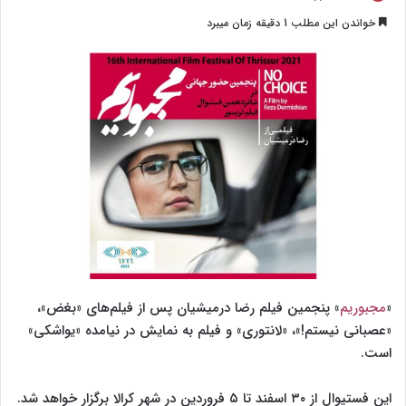
o
ر
خواندن این مطلب 1 دقیقه زمان میبرد
l
س
l
ا
o
ل
w
ا
o
ی
n
م
X
ی
ل
«
مجبوریم
» پنجمین فیلم رضا درمیشیان پس از فیلم‌های «بغض»،
«عصبانی نیستم!»، «لانتوری» و فیلم به نمایش در نیامده «یواشکی»
است.
این فستیوال از ۳۰ اسفند تا ۵ فروردین در شهر کرالا برگزار خواهد شد.