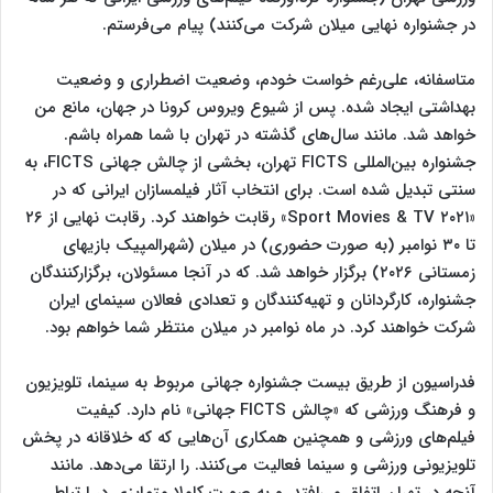
در جشنواره نهایی میلان شرکت می‌کنند) پیام می‌فرستم.
متاسفانه، علی‌رغم خواست خودم، وضعیت اضطراری و وضعیت
بهداشتی ایجاد شده. پس از شیوع ویروس کرونا در جهان، مانع من
خواهد شد. مانند سال‌های گذشته در تهران با شما همراه باشم.
جشنواره بین‌المللی FICTS تهران، بخشی از چالش جهانی FICTS، به
سنتی تبدیل شده است. برای انتخاب آثار فیلمسازان ایرانی که در
«Sport Movies & TV ۲۰۲۱» رقابت خواهند کرد. رقابت نهایی از ۲۶
تا ۳۰ نوامبر (به صورت حضوری) در میلان (شهرالمپیک بازیهای
زمستانی ۲۰۲۶) برگزار خواهد شد. که در آنجا مسئولان، برگزارکنندگان
جشنواره، کارگردانان و تهیه‌کنندگان و تعدادی فعالان سینمای ایران
شرکت خواهند کرد. در ماه نوامبر در میلان منتظر شما خواهم بود.
فدراسیون از طریق بیست جشنواره جهانی مربوط به سینما، تلویزیون
و فرهنگ ورزشی که «چالش FICTS جهانی» نام دارد. کیفیت
فیلم‌های ورزشی و همچنین همکاری آن‌هایی که که خلاقانه در پخش
تلویزیونی ورزشی و سینما فعالیت می‌کنند. را ارتقا می‌دهد. مانند
آنچه در تهران اتفاق می‌افتد. و به صورت کاملا متمایزی در ارتباط