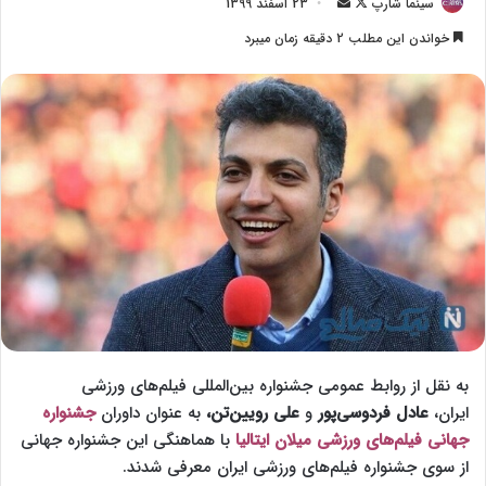
سینما شارپ
F
ا
23 اسفند 1399
o
ر
خواندن این مطلب 2 دقیقه زمان میبرد
l
س
l
ا
o
ل
w
ا
o
ی
n
م
X
ی
ل
به نقل از روابط عمومی جشنواره بین‌المللی فیلم‌های ورزشی
ایران،
عادل فردوسی‌پور
و
علی رویین‌تن،
به عنوان داوران
جشنواره
جهانی فیلم‌های ورزشی میلان ایتالیا
با هماهنگی این جشنواره جهانی
از سوی جشنواره فیلم‌های ورزشی ایران معرفی شدند.