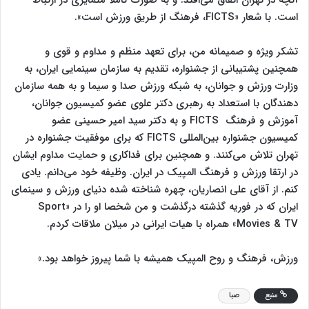
است. با شعار «FICTS، فرهنگ از طریق ورزش است».
تشکر ویژه و صمیمانه من، برای تعهد منظم و مداوم و قوی و
همچنین پشتیبانی از جشنواره، تقدیم به سازمان سینمایی ایران، به
وزارت ورزش و جوانان، به شبکه ورزش صدا و سیما و به همه سازمان
دهندگان با استعداد به رهبری دکتر علوی عضو کمیسیون جوانان،
آموزش و فرهنگ FICTS و به دکتر سید امیر حسینی عضو
کمیسیون جشنواره بین‌المللی FICTS که برای موفقیت جشنواره در
تهران تلاش می‌کنند. و همچنین برای فداکاری و حمایت مداوم ایشان
در ارتقا ورزش و فرهنگ المپیک در ایران. وظیفه خود می‌دانم. یادی
کنم. از آقای علی انصاریان، چهره شناخته شده دنیای ورزش و سینمای
ایران که در فوریه گذشته درگذشت و من شخصا او را در «Sport
Movies & TV» همراه با هیات ایرانی در میلان ملاقات کردم.
ورزش، فرهنگ و روح المپیک همیشه با شما پیروز خواهد بود.»
منبع
صبا