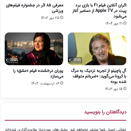
ه
اکران آنلاین فیلم F1 با بازی برد
معرفی ۸۵ اثر در جشنواره فیلم‌های
ن
پیت در Apple TV از دسامبر آغاز
ورزشی
م
می‌شود
25 مهر 1403
ا
21 مهر 1404
ی
ش
د
ر
م
ی‌
آ
ی
آل پاچینو از تجربه نزدیک به مرگ
پوران درخشنده فیلم «عشق» را
د
با کرونا می‌گوید: «ضربانم متوقف
می‌سازد
شده بود»
04 اردیبهشت 1403
15 مهر 1403
دیدگاهتان را بنویسید
نشانی ایمیل شما منتشر نخواهد شد.
بخش‌های موردنیاز علامت‌گذاری شده‌اند