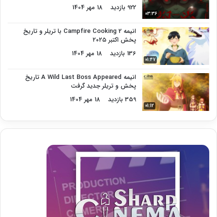
922 بازدید
18 مهر 1404
03:36
انیمه Campfire Cooking 2 با تریلر و تاریخ
پخش اکتبر ۲۰۲۵
136 بازدید
18 مهر 1404
01:47
انیمه A Wild Last Boss Appeared تاریخ
پخش و تریلر جدید گرفت
359 بازدید
18 مهر 1404
01:12