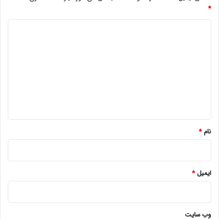
*
د
ی
د
گ
ا
ه
*
نام
*
ایمیل
*
وب‌ سایت