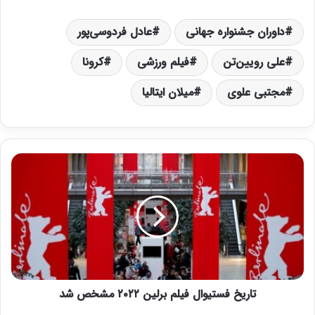
داوران جشنواره جهانی
عادل فردوسی‌پور
علی رویین‌تن
فیلم ورزشی
کرونا
مجتبی علوی
میلان ایتالیا
ت
ا
ر
ی
خ
ف
س
ت
ی
تاریخ فستیوال فیلم برلین ۲۰۲۲ مشخص شد
و
ا