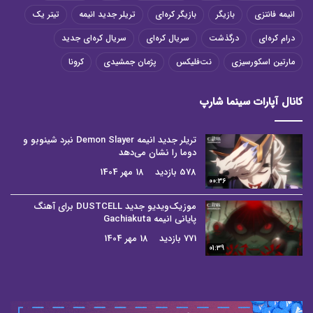
انیمه فانتزی
بازیگر
بازیگر کره‌ای
تریلر جدید انیمه
تیتر یک
درام کره‌ای
درگذشت
سریال کره‌ای
سریال کره‌ای جدید
مارتین اسکورسیزی
نت‌فلیکس
پژمان جمشیدی
کرونا
کانال آپارات سینما شارپ
تریلر جدید انیمه Demon Slayer نبرد شینوبو و
دوما را نشان می‌دهد
578 بازدید
18 مهر 1404
00:36
موزیک‌ویدیو جدید DUSTCELL برای آهنگ
پایانی انیمه Gachiakuta
771 بازدید
18 مهر 1404
01:39