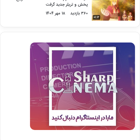
پخش و تریلر جدید گرفت
360 بازدید
18 مهر 1404
01:12