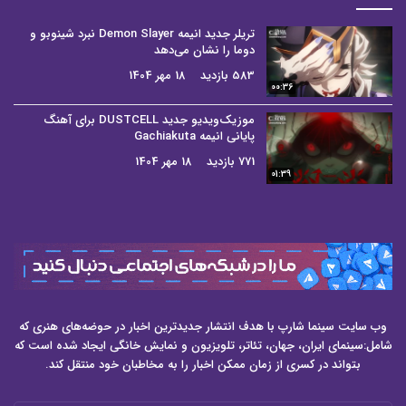
تریلر جدید انیمه Demon Slayer نبرد شینوبو و
دوما را نشان می‌دهد
583 بازدید
18 مهر 1404
00:36
موزیک‌ویدیو جدید DUSTCELL برای آهنگ
پایانی انیمه Gachiakuta
771 بازدید
18 مهر 1404
01:39
وب سایت سینما شارپ با هدف انتشار جدیدترین اخبار در حوضه‌های هنری که
شامل:سینمای ایران، جهان، تئاتر، تلویزیون و نمایش خانگی ایجاد شده است که
بتواند در کسری از زمان ممکن اخبار را به مخاطبان خود منتقل کند.