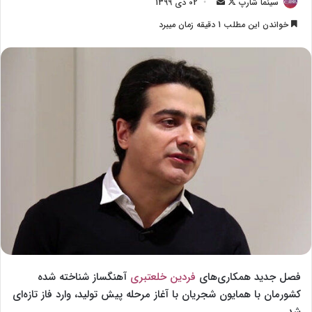
سینما شارپ
F
ا
02 دی 1399
o
ر
خواندن این مطلب 1 دقیقه زمان میبرد
l
س
l
ا
o
ل
w
ا
o
ی
n
م
X
ی
ل
فصل جدید همکاری‌های
فردین خلعتبری
آهنگساز شناخته شده
کشورمان با همایون شجریان با آغاز مرحله پیش تولید، وارد فاز تازه‌ای
شد.