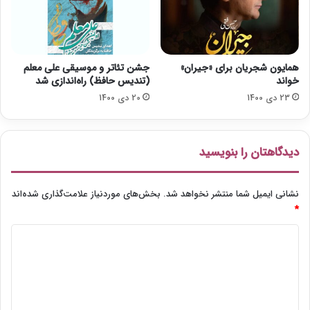
ه
ل
م
ا
ی‌
م
ش
ب
و
م
همایون شجریان برای «جیران»
جشن تئاتر و موسیقی علی معلم
د
ب
خواند
(تندیس حافظ) راه‌اندازی شد
ئ
23 دی 1400
20 دی 1400
ی
»
ش
د
دیدگاهتان را بنویسید
نشانی ایمیل شما منتشر نخواهد شد.
بخش‌های موردنیاز علامت‌گذاری شده‌اند
*
د
ی
د
گ