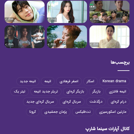
برچسب‌ها
Korean drama
اسکار
اصغر فرهادی
انیمه
انیمه جدید
انیمه فانتزی
بازیگر
بازیگر کره‌ای
تریلر جدید انیمه
تیتر یک
درام کره‌ای
درگذشت
سریال کره‌ای
سریال کره‌ای جدید
مارتین اسکورسیزی
نت‌فلیکس
پژمان جمشیدی
کرونا
کانال آپارات سینما شارپ