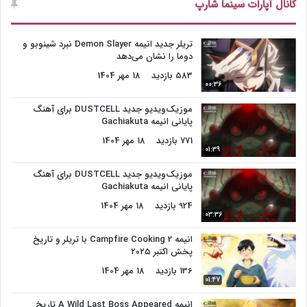
کانال آپارات سینما شارپ
تریلر جدید انیمه Demon Slayer نبرد شینوبو و
دوما را نشان می‌دهد
583 بازدید
18 مهر 1404
00:36
موزیک‌ویدیو جدید DUSTCELL برای آهنگ
پایانی انیمه Gachiakuta
771 بازدید
18 مهر 1404
01:39
موزیک‌ویدیو جدید DUSTCELL برای آهنگ
پایانی انیمه Gachiakuta
924 بازدید
18 مهر 1404
03:36
انیمه Campfire Cooking 2 با تریلر و تاریخ
پخش اکتبر ۲۰۲۵
136 بازدید
18 مهر 1404
01:47
انیمه A Wild Last Boss Appeared تاریخ