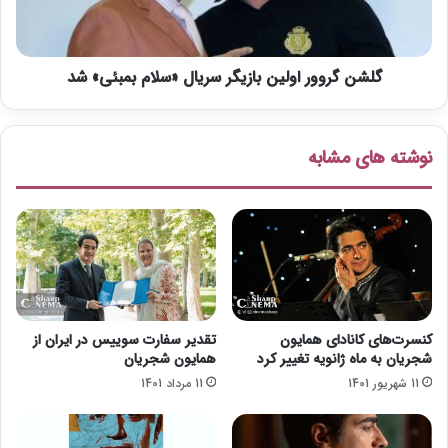
ک
و
ا
و
ر
ر
گ
گلشن گروور اولین بازیگر سریال «سلام بمبئی» شد
ا
ر
و
د
ل
ا
ی
نوشته های مشابه
ن
ن
«
ب
ه
ا
ا
ز
ل
ی
و
گ
و
ر
ی
س
ن
ر
کنسرت‌های کانادای همایون
تقدیر سفارت سوییس در ایران از
»
ی
شجریان به ماه ژانویه تغییر کرد
همایون شجریان
س
ا
11 شهریور 1401
11 مرداد 1401
ا
ل
خ
«
ت
س