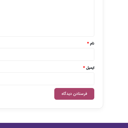
گ
ا
ه
*
نام
*
ایمیل
*