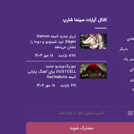
کانال آپارات سینما شارپ
تریلر جدید انیمه Demon
هادی
Slayer نبرد شینوبو و دوما را
00:36
نشان می‌دهد
بازیگر
578 بازدید
18 مهر 1404
یتر یک
موزیک‌ویدیو جدید
ای
DUSTCELL برای آهنگ پایانی
01:39
انیمه Gachiakuta
زی
771 بازدید
18 مهر 1404
ا
رس
میل
د