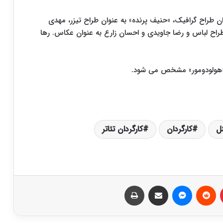
 طراح گرافیک، «حنیف پرنده» به عنوان طراح تیزر، مهدی
راح لباس و رضا جاویدی و احسان زارع به عنوان عکاس. رها
ن «هولودومور» مشخص می شود.
ل
کارگردان
کارگردان تئاتر
‫پین‌ترست
‫رددیت
پیام رسان
اشتراک گذاری از طریق ایمیل
چاپ