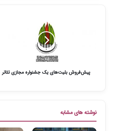
پ
ی
ش‌
ف
ر
و
ش
ب
ل
پیش‌فروش بلیت‌های یک جشنواره مجازی تئاتر
ی
ت‌
ه
ا
ی
ی
ک
نوشته های مشابه
ج
ش
ن