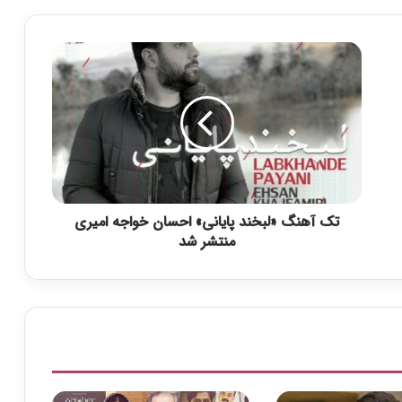
ت
ک
آ
ه
ن
گ
«
ل
ب
تک آهنگ «لبخند پایانی» احسان خواجه امیری
خ
ن
منتشر شد
د
پ
ا
ی
ا
ن
ی
»