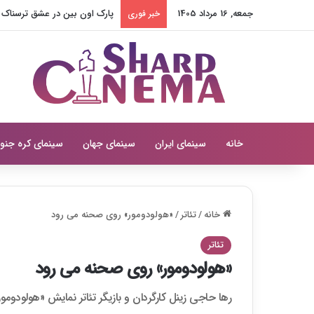
جمعه, 16 مرداد 1405
پارک اون بین در عشق ترسناک مق
خبر فوری
خانه
سینمای ایران
سینمای جهان
سینمای کره جنو
خانه
/
تئاتر
/
«هولودومور» روی صحنه می رود
تئاتر
«هولودومور» روی صحنه می رود
رها حاجی زینل کارگردان و بازیگر تئاتر نمایش «هولودومو