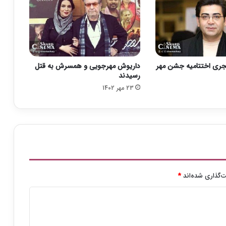
ا
ح
س
ا
ن
خ
جری اختتامیه جشن مهر
داریوش مهرجویی و همسرش به قتل
و
رسیدند
ا
23 مهر 1402
ج
ه
ا
م
ی
ر
ی
م
ن
‌گذاری شده‌اند
*
ت
ش
ر
ش