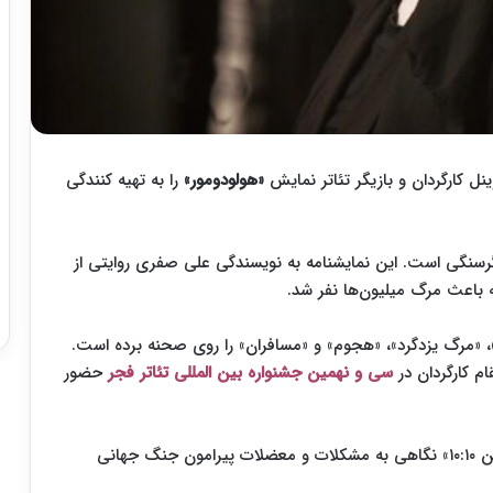
نل کارگردان و بازیگر تئاتر نمایش
«هولودومور»
را به تهیه کنندگی
رسنگی است. این نمایشنامه به نویسندگی علی صفری روایتی از
 باعث مرگ میلیون‌ها نفر شد.
«مرگ یزدگرد»، «هجوم» و «مسافران» را روی صحنه برده است.
سی و نهمین جشنواره بین المللی تئاتر فجر
حضور
«هولودومور» همچون ۲ نمایش «آشویتس زنان» و «برلین ۱۰:۱۰» نگاهی به مشکلات و معضلات پیرامون جنگ جهانی