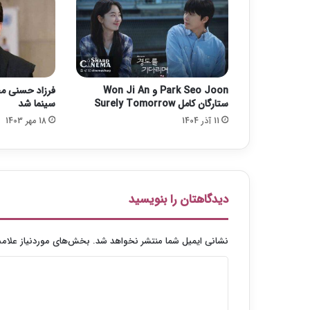
و
ا
ر
ه
م
ج
Park Seo Joon و Won Ji An
فرزاد حسنی م
ا
ستارگان کامل Surely Tomorrow
سینما شد
ز
11 آذر 1404
18 مهر 1403
ی
ت
ئ
ا
ت
ر
دیدگاهتان را بنویسید
نشانی ایمیل شما منتشر نخواهد شد.
بخش‌های موردنیاز علامت
د
ی
د