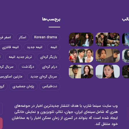
الب
برچسب‌ها
Korean drama
اسکار
اصغر فر
انیمه
انیمه جدید
انیمه فانتزی
بازیگر کره‌ای
تریلر جدید انیمه
ت
درام کره‌ای
درگذشت
سریال کره‌
سریال کره‌ای جدید
مارتین اسکورسی
نت‌فلیکس
پژمان جمشیدی
کرون
وب سایت سینما شارپ با هدف انتشار جدیدترین اخبار در حوضه‌های
آد
هنری که شامل:سینمای ایران، جهان، تئاتر، تلویزیون و نمایش خانگی
ای
ایجاد شده است که بتواند در کسری از زمان ممکن اخبار را به مخاطبان
خو
خود منتقل کند.
را