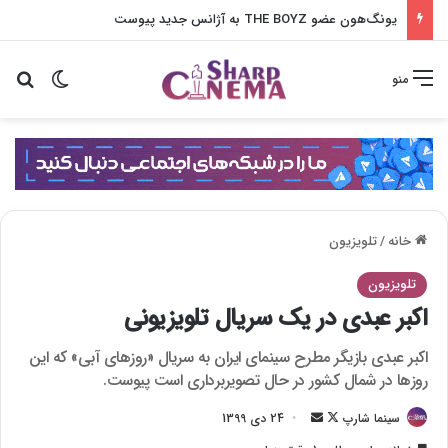
یونگ‌هون عضو THE BOYZ به آژانس جدید پیوست
تغییر پو
جس
منو
خانه
/
تلویزیون
تلویزیون
اکبر عبدی در یک سریال تلویزیونی
اکبر عبدی بازیگر مطرح سینمای ایران به سریال «روزهای آبی» که این
روزها در شمال کشور در حال تصویربرداری است پیوست.
سینما شارپ
F
ا
24 دی 1399
o
ر