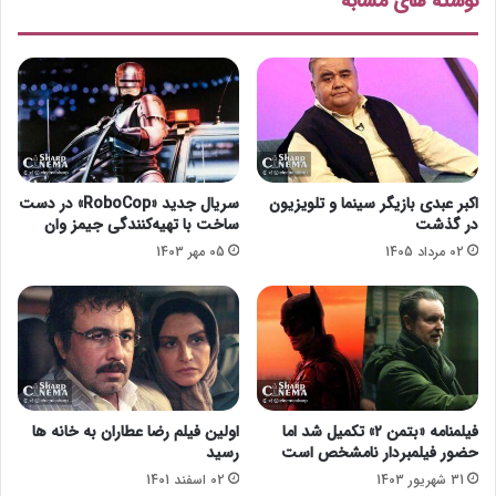
نوشته های مشابه
ت
ب
ا
ا
ح
«
ک
پ
ر
ا
د
ی
ت
خ
ت
اکبر عبدی بازیگر سینما و تلویزیون
سریال جدید «RoboCop» در دست
»
در گذشت
ساخت با تهیه‌کنندگی جیمز وان
ن
02 مرداد 1405
05 مهر 1403
د
ا
ر
د
!
فیلمنامه «بتمن ۲» تکمیل شد اما
اولین فیلم رضا عطاران به خانه ها
حضور فیلمبردار نامشخص است
رسید
31 شهریور 1403
02 اسفند 1401