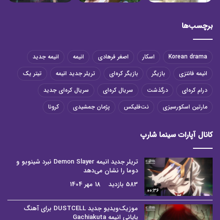
برچسب‌ها
Korean drama
اسکار
اصغر فرهادی
انیمه
انیمه جدید
انیمه فانتزی
بازیگر
بازیگر کره‌ای
تریلر جدید انیمه
تیتر یک
درام کره‌ای
درگذشت
سریال کره‌ای
سریال کره‌ای جدید
مارتین اسکورسیزی
نت‌فلیکس
پژمان جمشیدی
کرونا
کانال آپارات سینما شارپ
تریلر جدید انیمه Demon Slayer نبرد شینوبو و
دوما را نشان می‌دهد
583 بازدید
18 مهر 1404
00:36
موزیک‌ویدیو جدید DUSTCELL برای آهنگ
پایانی انیمه Gachiakuta