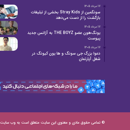
17 مرداد 1405
سونگمین از Stray Kids بخشی از تبلیغات
بازگشت را از دست می‌دهد
17 مرداد 1405
یونگ‌هون عضو THE BOYZ به آژانس جدید
پیوست
17 مرداد 1405
دعوا بزرگ جی سونگ و ها یون کیونگ در
شغل آپارتمان
© تمامی حقوق مادی و معنوی این سایت متعلق است به وب سایت