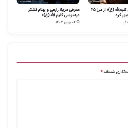
م
فروش «موسی کلیم‌الله (ع)» از مرز ۲۵
معرفی مریلا زارعی و بهنام تشکر
ن
بور کرد
در«موسی کلیم الله (ع)»
ت
02 بهمن 1403
ف
ی
ش
د
‌گذاری شده‌اند
*