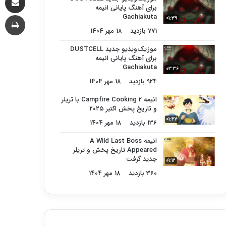
برای آهنگ پایانی انیمه
چا
Gachiakuta
01:39
771 بازدید
18 مهر 1404
موزیک‌ویدیو جدید DUSTCELL
برای آهنگ پایانی انیمه
Gachiakuta
03:36
924 بازدید
18 مهر 1404
انیمه Campfire Cooking 2 با تریلر
و تاریخ پخش اکتبر ۲۰۲۵
01:47
136 بازدید
18 مهر 1404
انیمه A Wild Last Boss
Appeared تاریخ پخش و تریلر
جدید گرفت
01:12
360 بازدید
18 مهر 1404