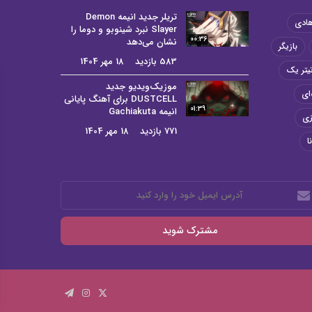
تریلر جدید انیمه Demon
هادی
Slayer نبرد شینوبو و دوما را
00:36
نشان می‌دهد
بازیگر
583 بازدید
18 مهر 1404
یتر یک
موزیک‌ویدیو جدید
ای
DUSTCELL برای آهنگ پایانی
01:39
انیمه Gachiakuta
زی
771 بازدید
18 مهر 1404
ا
رس
میل
د
رد
ید
X
اینستاگرام
تلگرام