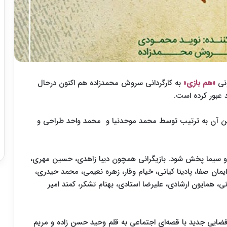
ونی
«هم بازی»
به کارگردانی سروش محمدزاده هم اکنون درحال
موشن آن به ترتیب توسط محمد موحدنیا و محمد واحد طراحی و
زی» که قرار است. نوروز ۱۴۰۰ از شبکه دو سیما پخش شود. بازیگرانی همچون دیبا زاهدی، حسین مهری،
یمان صفا، پادینا کیانی، خیام وقار، زهره نعیمی، محمد حیدری،
نی، همایون ارشادی، علیرضا استادی، بهنام تشکر، کمند امیر
فضایی جدید با قصه‌ای اجتماعی به قلم وحید حسن زاده و مریم