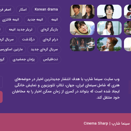
Korean drama
اسکار
اصغر فر
انیمه
انیمه جدید
انیمه فانتزی
بازیگر کره‌ای
تریلر جدید انیمه
ت
درام کره‌ای
درگذشت
سریال کره‌
سریال کره‌ای جدید
مارتین اسکورسی
نت‌فلیکس
پژمان جمشیدی
کرون
وب سایت سینما شارپ با هدف انتشار جدیدترین اخبار در حوضه‌های
آد
هنری که شامل:سینمای ایران، جهان، تئاتر، تلویزیون و نمایش خانگی
ای
ایجاد شده است که بتواند در کسری از زمان ممکن اخبار را به مخاطبان
خو
خود منتقل کند.
را
وا
کن
سینما شارپ | Cinema Sharp