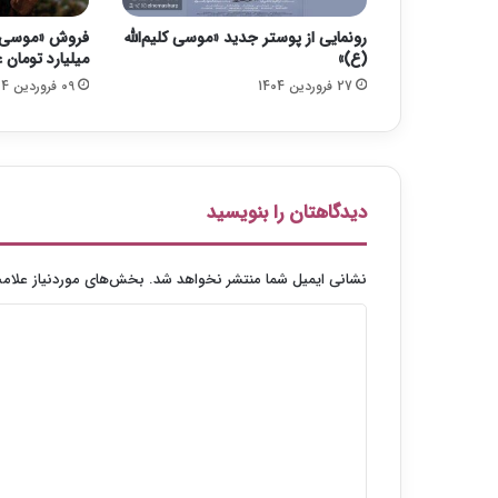
د
رونمایی از پوستر جدید «موسی کلیم‌الله
ر
(ع)»
میلیارد تومان ع
ش
27 فروردین 1404
09 فروردین 1404
ب
ک
ه
ن
س
ی
دیدگاهتان را بنویسید
م
نشانی ایمیل شما منتشر نخواهد شد.
بخش‌های موردنیاز علامت
د
ی
د
گ
ا
ه