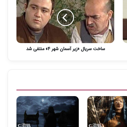
ا
خ
ت
س
ر
ی
ا
ل
ساخت سریال «زیر آسمان شهر 4» منتفی شد
«
ز
ی
ر
آ
س
م
ا
ن
ش
ه
ر
4
»