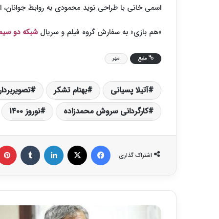
اسمی خانی با طراحی نوید محمودی به روابط جوانان، اش
«هم بازی» به سفارش گروه فیلم و سریال
شبکه دو سیما
منبع
مهر
آتیلا پسیانی
بهنام تشکر
تصویربردا
کارگردانی سروش محمدزاده
نوروز ۱۴۰۰
فیس بوک
X
لینکدین
‫تامبلر
اشتراک گذاری
ج