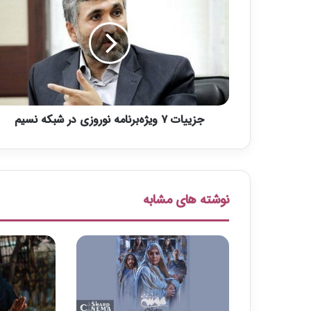
ز
ی
ی
ا
ت
۷
و
ی
جزییات ۷ ویژه‌برنامه نوروزی در شبکه نسیم
ژ
ه‌
ب
ر
ن
ا
نوشته های مشابه
م
ه
ن
و
ر
و
ز
ی