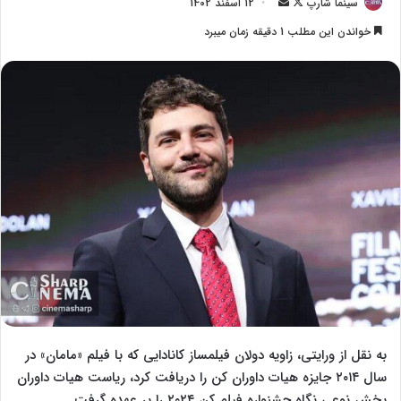
سینما شارپ
F
ا
12 اسفند 1402
o
ر
خواندن این مطلب 1 دقیقه زمان میبرد
l
س
l
ا
o
ل
w
ا
o
ی
n
م
X
ی
ل
به نقل از ورایتی، زاویه دولان فیلمساز کانادایی که با فیلم «مامان» در
سال ۲۰۱۴ جایزه هیات داوران کن را دریافت کرد، ریاست هیات داوران
بخش نوعی نگاه جشنواره فیلم کن ۲۰۲۴ را بر عهده گرفت.