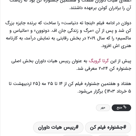
اعضای هیات داوران شصت و هشتمین جشنواره کن بود که ریاست
آن را برادران کوئن برعهده داشتند.
دولان در ادامه فیلم «اینجا ته دنیاست» را ساخت که برنده جایزه بزرگ
کن شد و پس از آن «مرگ و زندگی جان اف. دونوون» و «ماتیاس و
ماکسیم» را که سال ۲۰۱۹ در بخش رقابتی به نمایش درآمد، به کارنامه
هنری اش افزود.
پیش از این
گرتا گرویگ
به عنوان رییس هیات داوران بخش اصلی
جشنواره کن ۲۰۲۴ معرفی شد.
هفتاد و هفتمین جشنواره فیلم کن از ۱۴ تا ۲۵ مه (۲۵ اردیبهشت تا
۵ خرداد ۱۴۰۳) برگزار می‌شود.
منبع
مهر
جشنواره فیلم کن
رییس هیات داوران