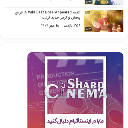
01:47
انیمه A Wild Last Boss Appeared تاریخ
پخش و تریلر جدید گرفت
359 بازدید
18 مهر 1404
01:12