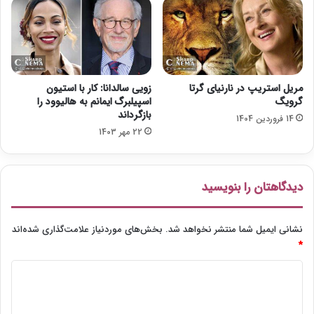
م
ش
ی‌
د
ش
و
د
مریل استریپ در نارنیای گرتا
زویی سالدانا: کار با استیون
گرویگ
اسپیلبرگ ایمانم به هالیوود را
بازگرداند
14 فروردین 1404
22 مهر 1403
دیدگاهتان را بنویسید
نشانی ایمیل شما منتشر نخواهد شد.
بخش‌های موردنیاز علامت‌گذاری شده‌اند
*
د
ی
د