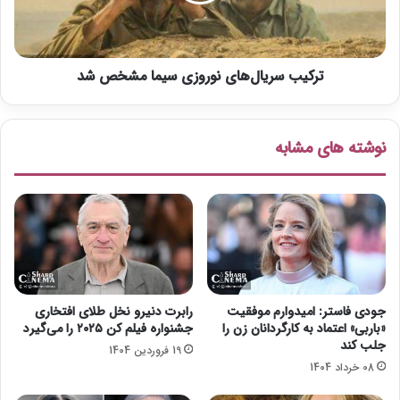
س
ر
ر
س
ی
ر
ا
ی
ترکیب سریال‌های نوروزی سیما مشخص شد
ل‌
ا
ه
ل
ا
ج
ی
نوشته های مشابه
ا
ن
س
و
و
ر
س
و
ی
ز
ج
ی
و
س
ر
ی
ج
م
جودی فاستر: امیدوارم موفقیت
رابرت دنیرو نخل طلای افتخاری
ک
ا
«باربی» اعتماد به کارگردانان زن را
جشنواره فیلم کن ۲۰۲۵ را می‌گیرد
ل
م
جلب کند
19 فروردین 1404
و
ش
08 خرداد 1404
ن
خ
ی
ص