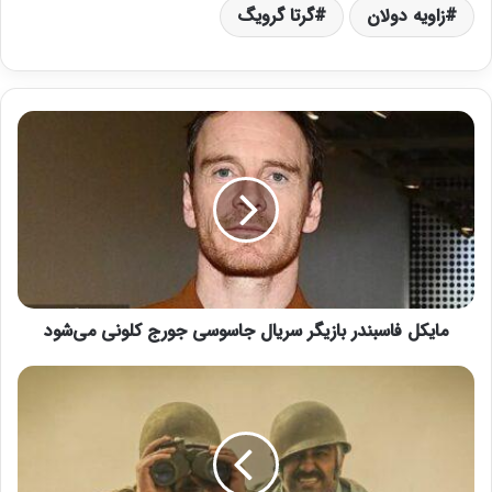
زاویه دولان
گرتا گرویگ
م
ا
ی
ک
ل
ف
ا
س
ب
مایکل فاسبندر بازیگر سریال جاسوسی جورج کلونی می‌شود
ن
د
ر
ت
ب
ر
ا
ک
ز
ی
ی
ب
گ