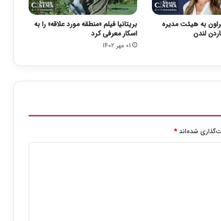
ا
ز
راون به هیئت مدیره
بریتانیا فیلم «منطقه مورد علاقه» را به
»
ردن لندن
اسکار معرفی کرد
ب
01 مهر 1402
ه
ج
ش
ن
و
ا
ر
ه
ف
‌گذاری شده‌اند
*
ی
ل
م
ف
ج
ر
۳
۹