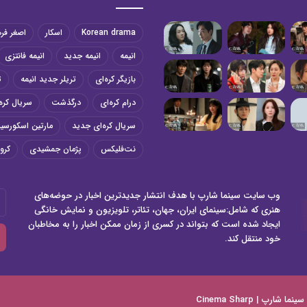
Korean drama
اسکار
اصغر فر
انیمه
انیمه جدید
انیمه فانتزی
بازیگر کره‌ای
تریلر جدید انیمه
ت
درام کره‌ای
درگذشت
سریال کره‌
سریال کره‌ای جدید
مارتین اسکورسی
نت‌فلیکس
پژمان جمشیدی
کرون
وب سایت سینما شارپ با هدف انتشار جدیدترین اخبار در حوضه‌های
آد
هنری که شامل:سینمای ایران، جهان، تئاتر، تلویزیون و نمایش خانگی
ای
ایجاد شده است که بتواند در کسری از زمان ممکن اخبار را به مخاطبان
خو
خود منتقل کند.
را
وا
کن
سینما شارپ | Cinema Sharp