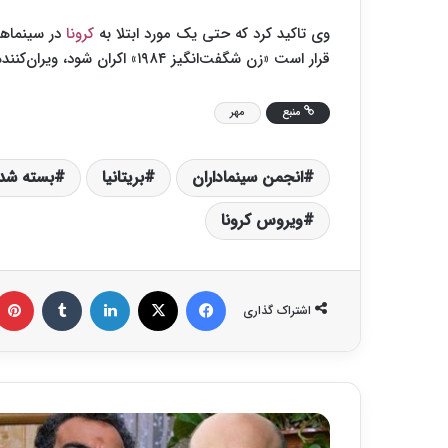
وی تاکید کرد که حتی یک مورد ابتلا به
کرونا
در سینماها
قرار است «زن شگفت‌انگیز ۱۹۸۴» اکران شود، ویران‌کننده است.
منبع
مهر
انجمن سینماداران
بریتانیا
بسته شد
ویروس کرونا
فیس بوک
X
لینکدین
‫تامبلر
اشتراک گذاری
د
س