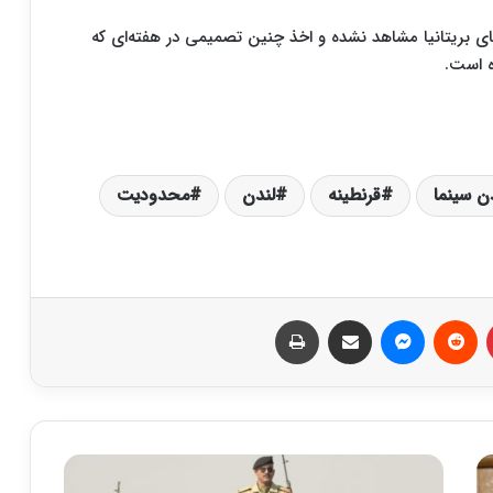
ی بریتانیا مشاهد نشده و اخذ چنین تصمیمی در هفته‌ای که
ن سینما
قرنطینه
لندن
محدودیت
‫پین‌ترست
‫رددیت
پیام رسان
اشتراک گذاری از طریق ایمیل
چاپ
ک
ا