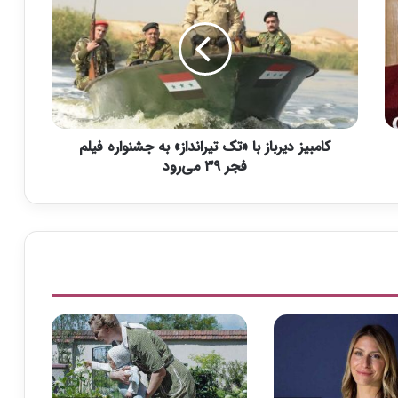
م
ب
ی
ز
د
ی
ر
کامبیز دیرباز با «تک تیرانداز» به جشنواره فیلم
ب
ا
فجر ۳۹ می‌رود
ز
ب
ا
«
ت
ک
ت
ی
ر
ا
ن
د