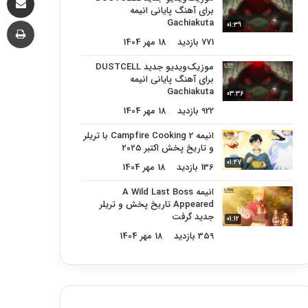
برای آهنگ پایانی انیمه
چا
Gachiakuta
01:39
771 بازدید
18 مهر 1404
موزیک‌ویدیو جدید DUSTCELL
برای آهنگ پایانی انیمه
Gachiakuta
03:36
922 بازدید
18 مهر 1404
انیمه Campfire Cooking 2 با تریلر
و تاریخ پخش اکتبر ۲۰۲۵
01:47
136 بازدید
18 مهر 1404
انیمه A Wild Last Boss
Appeared تاریخ پخش و تریلر
جدید گرفت
01:12
359 بازدید
18 مهر 1404