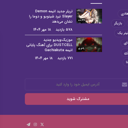
تریلر جدید انیمه Demon
هادی
Slayer نبرد شینوبو و دوما را
00:36
نشان می‌دهد
بازیگر
578 بازدید
18 مهر 1404
یتر یک
موزیک‌ویدیو جدید
ای
DUSTCELL برای آهنگ پایانی
01:39
انیمه Gachiakuta
زی
771 بازدید
18 مهر 1404
ا
رس
میل
د
رد
ید
X
اینستاگرام
تلگرام