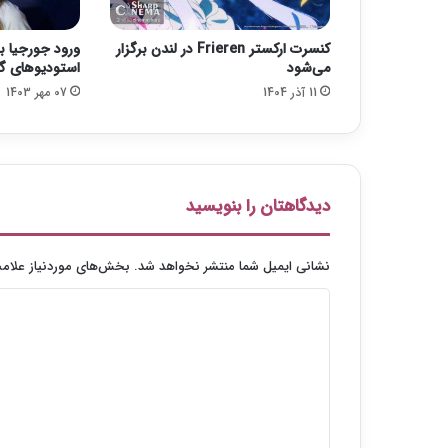
ح
ت
کنسرت ارکستر Frieren در لندن برگزار
ورود جورجیا ب
د
می‌شود
استودیوهای گا
ا
11 آذر 1404
07 مهر 1403
ر
د
؟
دیدگاهتان را بنویسید
نشانی ایمیل شما منتشر نخواهد شد.
بخش‌های موردنیاز علامت
د
ی
د
گ
ا