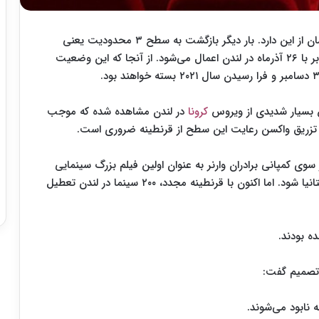
به نقل از اسکرین دیلی، بیانیه وزیر بهداشت بریتانیا نشان از این دارد. بار دیگر بازگشت به سطح ۳ محدودیت یعنی
بالاترین سطح قرنطینه از بامداد چهارشنبه ۱۶ دسامبر برابر با ۲۶ آذرماه در لندن اعمال می‌شود. از آنجا که این وضعیت
یش بسیار شدیدی از ویروس
کرونا
در لندن مشاهده شده که موجب
ام تزریق واکسن رعایت این سطح از قرنطینه ضروری است.
 حالی است که قرار بود «زن شگفت‌انگیز ۱۹۸۴» از سوی کمپانی برادران وارنر به عنوان اولین فیلم بزرگ سینمایی
پس از «تنت» نولان در همین مقطع وارد سینماهای بریتانیا شود. اما اکنون با قرنطینه مجدد، ۲۰۰ سینما در لندن تعطیل
ن تصمیم گفت: