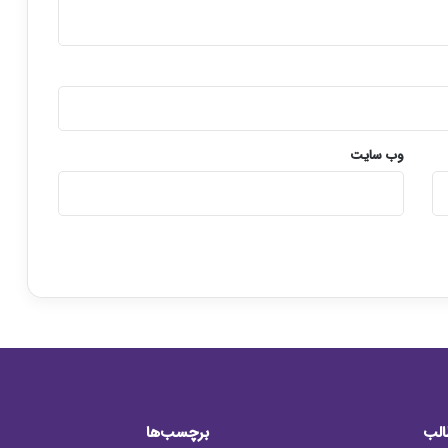
م
ی‌
ر
و
د
وب‌ سایت
الب
برچسب‌ها