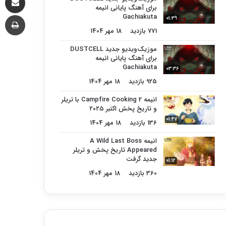
برای آهنگ پایانی انیمه
چا
Gachiakuta
01:39
771 بازدید
18 مهر 1404
موزیک‌ویدیو جدید DUSTCELL
برای آهنگ پایانی انیمه
Gachiakuta
03:36
925 بازدید
18 مهر 1404
انیمه Campfire Cooking 2 با تریلر
و تاریخ پخش اکتبر ۲۰۲۵
01:47
136 بازدید
18 مهر 1404
انیمه A Wild Last Boss
Appeared تاریخ پخش و تریلر
جدید گرفت
01:12
360 بازدید
18 مهر 1404