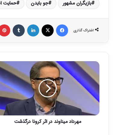
بازیگران مشهور
جو بایدن
حمایت ا
فیس بوک
X
لینکدین
‫تامبلر
اشتراک گذاری
م
ه
ر
د
ا
د
م
ی
ن
مهرداد میناوند در اثر کرونا درگذشت
ا
و
ن