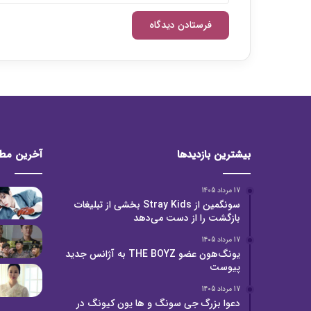
بیشترین بازدیدها
آخرین مط
17 مرداد 1405
سونگمین از Stray Kids بخشی از تبلیغات
بازگشت را از دست می‌دهد
17 مرداد 1405
یونگ‌هون عضو THE BOYZ به آژانس جدید
پیوست
17 مرداد 1405
دعوا بزرگ جی سونگ و ها یون کیونگ در