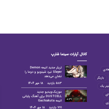
کانال آپارات سینما شارپ
تریلر جدید انیمه Demon
هادی
Slayer نبرد شینوبو و دوما را
00:36
نشان می‌دهد
بازیگر
583 بازدید
18 مهر 1404
یتر یک
موزیک‌ویدیو جدید
ای
DUSTCELL برای آهنگ پایانی
01:39
انیمه Gachiakuta
زی
771 بازدید
18 مهر 1404