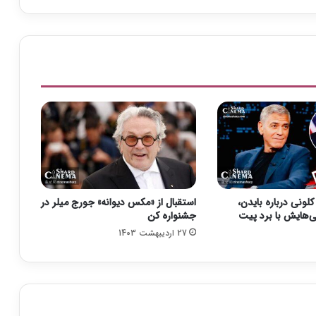
ن
2
0
2
1
ر
س
م
اً
ب
ه
م
ا
لونی درباره بایدن،
استقبال از «مکس دیوانه» جورج میلر در
ه
‌هایش با برد پیت
جشنواره کن
ژ
27 اردیبهشت 1403
و
ئ
ی
ه
م
و