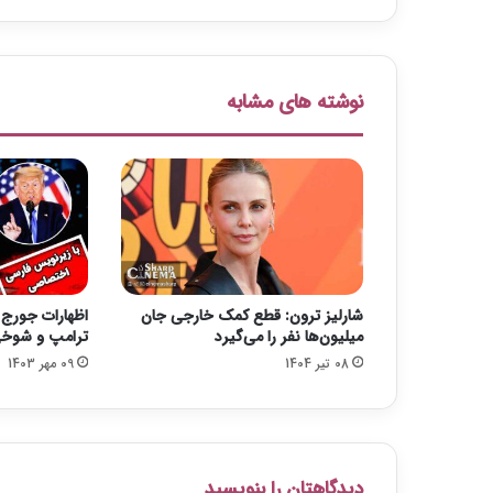
د
د
ر
ا
نوشته های مشابه
ث
ر
ک
ر
و
ن
ا
د
ر
شارلیز ترون: قطع کمک خارجی جان
اظهارات جورج ک
گ
میلیون‌ها نفر را می‌گیرد
ترامپ و شوخی
ذ
08 تیر 1404
09 مهر 1403
ش
ت
دیدگاهتان را بنویسید