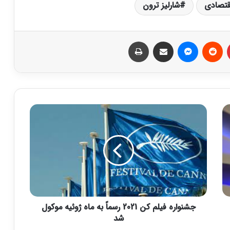
قتصادی
شارلیز ترون
‫پین‌ترست
‫رددیت
پیام رسان
اشتراک گذاری از طریق ایمیل
چاپ
ج
ش
ن
و
ا
ر
ه
ف
ی
جشنواره فیلم کن 2021 رسماً به ماه ژوئیه موکول
ل
م
شد
ک