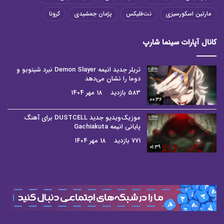
مارتین اسکورسیزی
نت‌فلیکس
پژمان جمشیدی
کرونا
کانال آپارات سینما شارپ
تریلر جدید انیمه Demon Slayer نبرد شینوبو و
دوما را نشان می‌دهد
583 بازدید
18 مهر 1404
00:36
موزیک‌ویدیو جدید DUSTCELL برای آهنگ
پایانی انیمه Gachiakuta
771 بازدید
18 مهر 1404
01:39