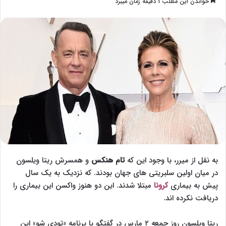
خواندن این مطلب 1 دقیقه زمان میبرد
l
س
l
ا
o
ل
w
ا
o
ی
n
م
X
ی
ل
به نقل از میرر، با وجود این که
تام هنکس
و همسرش ریتا ویلسون
در میان اولین سلبریتی های جهان بودند. که نزدیک به یک سال
پیش به بیماری
کرونا
مبتلا شدند. این دو هنوز واکسن این بیماری را
دریافت نکرده اند.
ریتا ویلسون روز جمعه ۲ مارس در گفتگو با برنامه «تودی شو» این