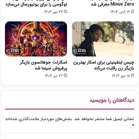
د
Minus Zero معرفی شد
لوگوسی را برای یونیورسال می‌سازد
و
12 آبان 1404
24 مهر 1404
ب
ه
د
ن
ی
ا
ی
س
چیس اینفینیتی برای اسکار بهترین
اسکارلت جوهانسون بازیگر
ی
بازیگر زن رقابت می‌کند
پرفروش سینما شد
ن
18 مهر 1404
22 تیر 1404
م
ا
ب
ا
دیدگاهتان را بنویسید
ز
گ
ش
نشانی ایمیل شما منتشر نخواهد شد.
بخش‌های موردنیاز علامت‌گذاری شده‌اند
ت
*
د