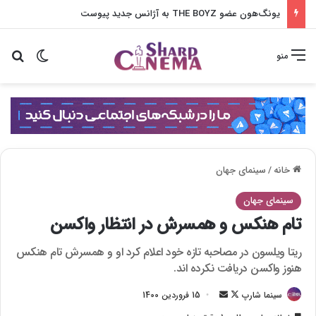
یونگ‌هون عضو THE BOYZ به آژانس جدید پیوست
تغییر پو
جس
منو
خانه
/
سینمای جهان
سینمای جهان
تام هنکس و همسرش در انتظار واکسن
ریتا ویلسون در مصاحبه تازه خود اعلام کرد او و همسرش تام هنکس
هنوز واکسن دریافت نکرده اند.
سینما شارپ
F
ا
15 فروردین 1400
o
ر