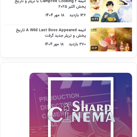
انیمه Campfire Cooking 2 با تریلر و تاریخ
پخش اکتبر ۲۰۲۵
136 بازدید
18 مهر 1404
01:47
انیمه A Wild Last Boss Appeared تاریخ
پخش و تریلر جدید گرفت
360 بازدید
18 مهر 1404
01:12