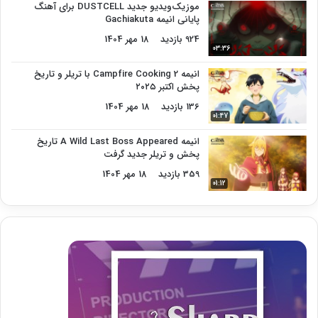
موزیک‌ویدیو جدید DUSTCELL برای آهنگ
پایانی انیمه Gachiakuta
924 بازدید
18 مهر 1404
03:36
انیمه Campfire Cooking 2 با تریلر و تاریخ
پخش اکتبر ۲۰۲۵
136 بازدید
18 مهر 1404
01:47
انیمه A Wild Last Boss Appeared تاریخ
پخش و تریلر جدید گرفت
359 بازدید
18 مهر 1404
01:12