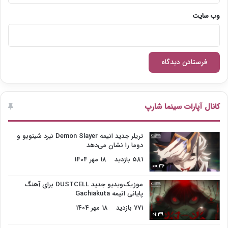
وب‌ سایت
کانال آپارات سینما شارپ
تریلر جدید انیمه Demon Slayer نبرد شینوبو و
دوما را نشان می‌دهد
581 بازدید
18 مهر 1404
00:36
موزیک‌ویدیو جدید DUSTCELL برای آهنگ
پایانی انیمه Gachiakuta
771 بازدید
18 مهر 1404
01:39