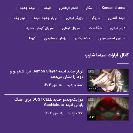
Korean drama
اسکار
اصغر فرهادی
انیمه
انیمه جدید
انیمه فانتزی
بازیگر
بازیگر کره‌ای
تریلر جدید انیمه
تیتر یک
درام کره‌ای
درگذشت
سریال کره‌ای
سریال کره‌ای جدید
مارتین اسکورسیزی
نت‌فلیکس
پژمان جمشیدی
کرونا
کانال آپارات سینما شارپ
تریلر جدید انیمه Demon Slayer نبرد شینوبو و
دوما را نشان می‌دهد
581 بازدید
18 مهر 1404
00:36
موزیک‌ویدیو جدید DUSTCELL برای آهنگ
پایانی انیمه Gachiakuta
771 بازدید
18 مهر 1404
01:39