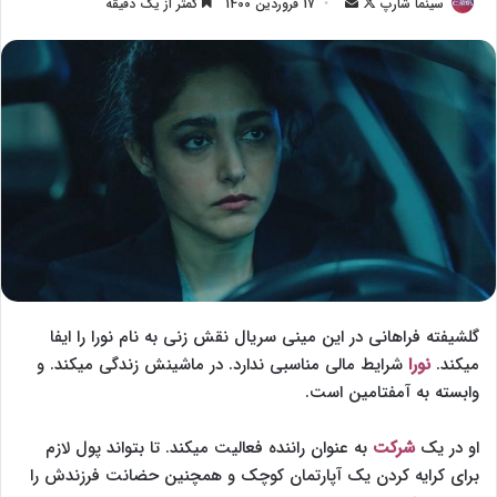
سینما شارپ
F
ا
17 فروردین 1400
کمتر از یک دقیقه
o
ر
l
س
l
ا
o
ل
w
ا
o
ی
n
م
X
ی
ل
گلشیفته فراهانی در این مینی سریال نقش زنی به نام نورا را ایفا
میکند.
نورا
شرایط مالی مناسبی ندارد. در ماشینش زندگی میکند. و
وابسته به آمفتامین است.
او در یک
شرکت
به عنوان راننده فعالیت میکند. تا بتواند پول لازم
برای کرایه کردن یک آپارتمان کوچک و همچنین حضانت فرزندش را