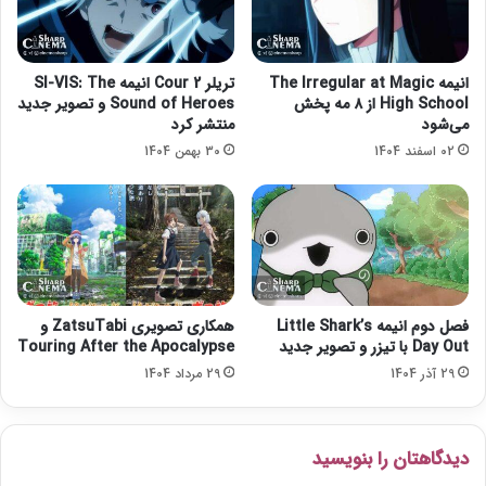
ز
د
ن
ز
ج
ی
ش
ل
انیمه The Irregular at Magic
تریلر Cour 2 انیمه SI-VIS: The
ن
ا
High School از ۸ مه پخش
Sound of Heroes و تصویر جدید
و
م
می‌شود
منتشر کرد
ا
ق
02 اسفند 1404
30 بهمن 1404
ر
ا
ه
ب
ه
ل
ن
ک
د
و
ی
ن
ش
گ
د
»
فصل دوم انیمه Little Shark’s
همکاری تصویری ZatsuTabi و
Day Out با تیزر و تصویر جدید
Touring After the Apocalypse
29 آذر 1404
29 مرداد 1404
دیدگاهتان را بنویسید