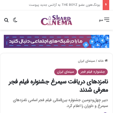
دعوا بزرگ جی سونگ و ها یون کیونگ در شغل آپارتمان
تغییر پو
جس
منو
خانه
/
سینمای ایران
جشنواره فیلم فجر
سینمای ایران
نامزدهای دریافت سیمرغ جشنواره فیلم فجر
معرفی شدند
دبیر چهل‌ودومین جشنواره بین‌المللی فیلم فجر اسامی نامزد‌های
سیمرغ و داوران را اعلام کرد.