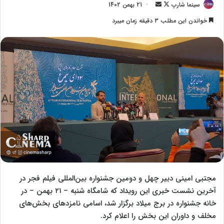
سینما شارپ
F
ا
21 بهمن 1402
o
ر
خواندن این مطلب 3 دقیقه زمان میبرد
l
س
l
ا
o
ل
w
ا
o
ی
n
م
X
ی
ل
مجتبی امینی دبیر چهل و دومین جشنواره بین‌المللی فیلم فجر در
آخرین نشست خبری این رویداد که شامگاه شنبه – ۲۱ بهمن – در
خانه جشنواره در برج میلاد برگزار شد، اسامی نامزد‌های بخش‌های
مخلف و داوران این بخش را اعلام کرد.