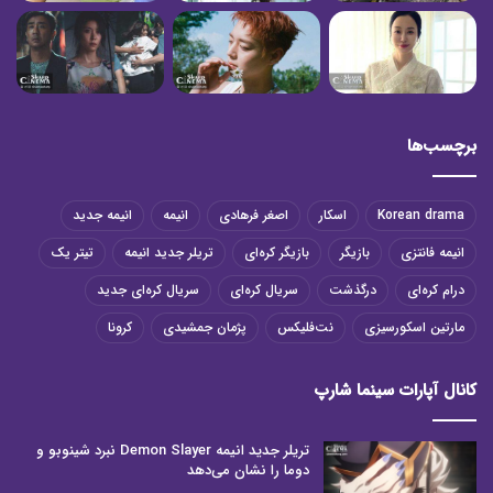
برچسب‌ها
Korean drama
اسکار
اصغر فرهادی
انیمه
انیمه جدید
انیمه فانتزی
بازیگر
بازیگر کره‌ای
تریلر جدید انیمه
تیتر یک
درام کره‌ای
درگذشت
سریال کره‌ای
سریال کره‌ای جدید
مارتین اسکورسیزی
نت‌فلیکس
پژمان جمشیدی
کرونا
کانال آپارات سینما شارپ
تریلر جدید انیمه Demon Slayer نبرد شینوبو و
دوما را نشان می‌دهد