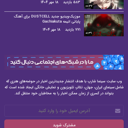
583 بازدید
18 مهر 1404
00:36
موزیک‌ویدیو جدید DUSTCELL برای آهنگ
پایانی انیمه Gachiakuta
771 بازدید
18 مهر 1404
01:39
وب سایت سینما شارپ با هدف انتشار جدیدترین اخبار در حوضه‌های هنری که
شامل:سینمای ایران، جهان، تئاتر، تلویزیون و نمایش خانگی ایجاد شده است که
بتواند در کسری از زمان ممکن اخبار را به مخاطبان خود منتقل کند.
آدرس
ایمیل
خود
را