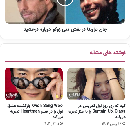
م
ا
ن
و
۲
ل
ر
ت
ا
جان تراولتا در نقش دنی زوکو دوباره درخشید
ا
ب
د
ا
ر
ل
ن
نوشته های مشابه
ا
ق
خ
ش
ر
د
ه
ن
ت
ی
م
ز
ا
و
م
ک
ک
و
کیم ته ری روز اول تدریس در
Kwon Sang Woo بازگشت عشق
ر
د
Curtain Up, Class را با طنز تجربه
اول را در فیلم Heartman تجربه
د
و
می‌کند
می‌کند
ب
13 بهمن 1404
11 آذر 1404
ا