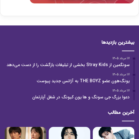
بیشترین بازدیدها
17 مرداد 1405
سونگمین از Stray Kids بخشی از تبلیغات بازگشت را از دست می‌دهد
17 مرداد 1405
یونگ‌هون عضو THE BOYZ به آژانس جدید پیوست
17 مرداد 1405
دعوا بزرگ جی سونگ و ها یون کیونگ در شغل آپارتمان
آخرین مطالب