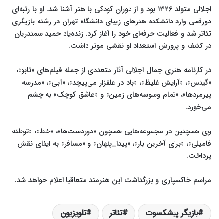
اجلالی متولد ۱۳۲۶ بود و از دوران کودکی با هنر آشنا شد. او با رتبه‌ای
دورقمی وارد دانشکده هنرهای زیبای دانشگاه تهران در رشته بازیگری
تئاتر شد و فعالیت حرفه‌ای خود را آغاز کرد. زنده‌یاد حمید سمندریان
در کشف و پرورش استعداد او نقشی موثر داشت.
در کارنامه هنری جمال اجلالی آثار متعددی از جمله فیلم‌های «تابو»،
«گینس»، «آرایش غلیظ»، «باد در علفزار می‌پیچد»، «آبی»، «مدرسه
پیرمردها»، «تمام وسوسه‌های زمین» و «عاشق کوچک» به چشم
می‌خورد.
وی همچنین در مجموعه‌هایی همچون «دوردست‌ها»، «خط»، «توطئه
فامیلی»، «برای آخرین بار»، «پیدا_پنهان» و «مسافر» به ایفای نقش
پرداخت.
مراسم خاکسپاری و بزرگداشت این هنرمند متعاقبا اعلام خواهد شد.
بازیگر پیشکسوت
تئاتر
تلویزیون