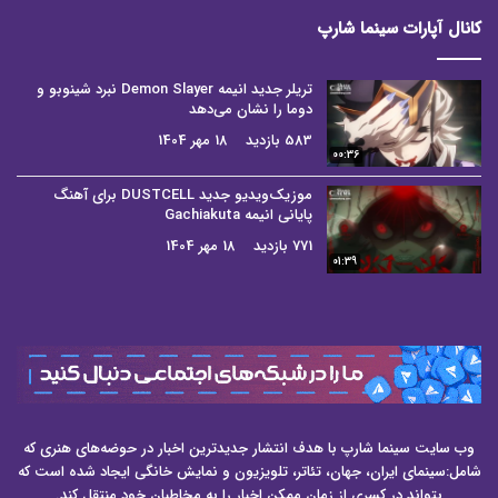
کانال آپارات سینما شارپ
تریلر جدید انیمه Demon Slayer نبرد شینوبو و
دوما را نشان می‌دهد
583 بازدید
18 مهر 1404
00:36
موزیک‌ویدیو جدید DUSTCELL برای آهنگ
پایانی انیمه Gachiakuta
771 بازدید
18 مهر 1404
01:39
وب سایت سینما شارپ با هدف انتشار جدیدترین اخبار در حوضه‌های هنری که
شامل:سینمای ایران، جهان، تئاتر، تلویزیون و نمایش خانگی ایجاد شده است که
بتواند در کسری از زمان ممکن اخبار را به مخاطبان خود منتقل کند.