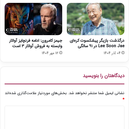
ر
ه
د
ر
خ
ش
ی
درگذشت بازیگر پیشکسوت کره‌ای
جیمز کامرون: ادامه فرنچایز آواتار
د
Lee Soon Jae در ۹۱ سالگی
وابسته به فروش آواتار ۳ است
04 آذر 1404
12 مهر 1404
دیدگاهتان را بنویسید
نشانی ایمیل شما منتشر نخواهد شد.
بخش‌های موردنیاز علامت‌گذاری شده‌اند
*
د
ی
د