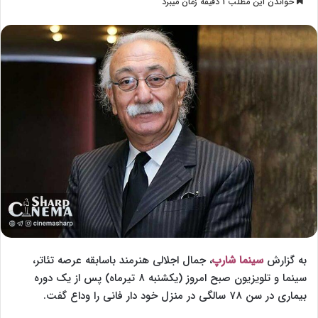
خواندن این مطلب 1 دقیقه زمان میبرد
l
س
l
ا
o
ل
w
ا
o
ی
n
م
X
ی
ل
به گزارش
سینما شارپ
، جمال اجلالی هنرمند باسابقه عرصه تئاتر،
سینما و تلویزیون صبح امروز (یکشنبه ۸ تیرماه) پس از یک دوره
بیماری در سن ۷۸ سالگی در منزل خود دار فانی را وداع گفت.