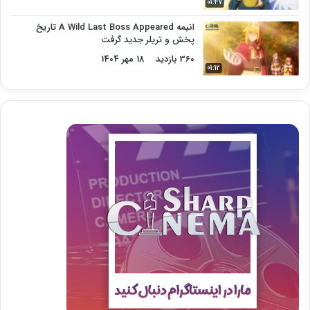
01:47
انیمه A Wild Last Boss Appeared تاریخ
پخش و تریلر جدید گرفت
360 بازدید
18 مهر 1404
01:12