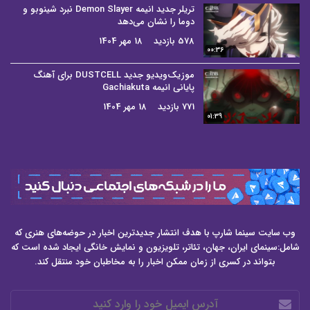
تریلر جدید انیمه Demon Slayer نبرد شینوبو و
دوما را نشان می‌دهد
578 بازدید
18 مهر 1404
00:36
موزیک‌ویدیو جدید DUSTCELL برای آهنگ
پایانی انیمه Gachiakuta
771 بازدید
18 مهر 1404
01:39
وب سایت سینما شارپ با هدف انتشار جدیدترین اخبار در حوضه‌های هنری که
شامل:سینمای ایران، جهان، تئاتر، تلویزیون و نمایش خانگی ایجاد شده است که
بتواند در کسری از زمان ممکن اخبار را به مخاطبان خود منتقل کند.
آدرس