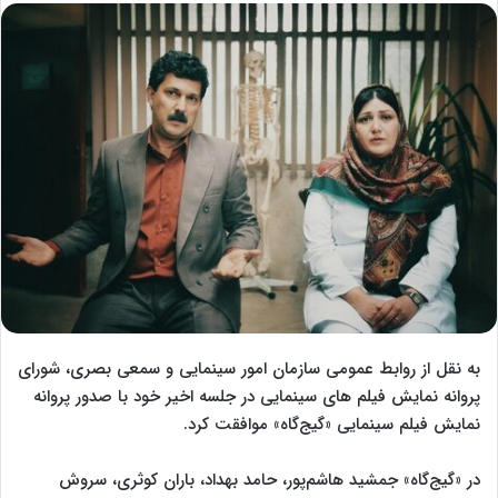
l
س
l
ا
o
ل
w
ا
o
ی
n
م
X
ی
ل
به نقل از روابط عمومی سازمان امور سینمایی و سمعی بصری، شورای
پروانه نمایش فیلم های سینمایی در جلسه اخیر خود با صدور پروانه
نمایش فیلم سینمایی «گیج‌گاه» موافقت کرد.
در «گیج‌گاه» جمشید هاشم‌پور، حامد بهداد، باران کوثری، سروش