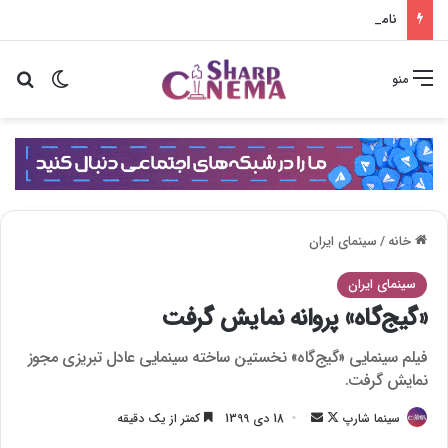
نامکوونگ مین در همسر بازجویی سختی از لی سانگ هی می‌کند
تغییر پو
جس
منو
خانه
/
سینمای ایران
سینمای ایران
«گیج‌گاه» پروانه نمایش گرفت
فیلم سینمایی «گیج‌گاه» نخستین ساخته سینمایی عادل تبریزی مجوز
نمایش گرفت.
سینما شارپ
F
ا
18 دی 1399
کمتر از یک دقیقه
o
ر