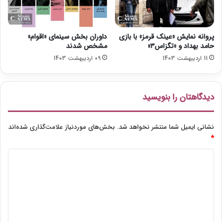
ن
»
د
پروانه نمایش «عینک قرمز» با بازی
داوران بخش سینمای «اقوام»
ر
حامد بهداد و «تگزاس۳»
مشخص شدند
ز
11 اردیبهشت 1403
09 اردیبهشت 1403
ن
د
ا
ن
دیدگاهتان را بنویسید
نشانی ایمیل شما منتشر نخواهد شد.
بخش‌های موردنیاز علامت‌گذاری شده‌اند
*
د
ی
د
گ
ا