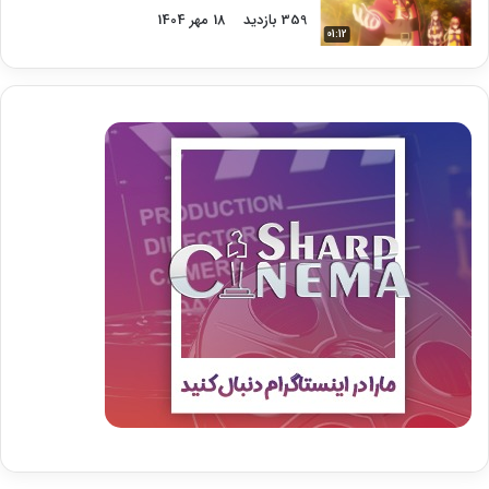
359 بازدید
18 مهر 1404
01:12