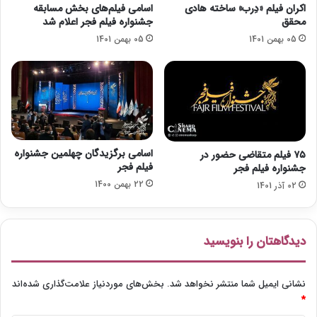
اکران فیلم «دِرب» ساخته هادی
اسامی فیلم‌های بخش مسابقه
چ
ز
محقق
جشنواره فیلم فجر اعلام شد
ن
ش
05 بهمن 1401
05 بهمن 1401
گ
ا
ی
ک
ز
ر
ج
د
ل
و
ی
س
ل
ت
و
اسامی برگزیدگان چهلمین جشنواره
۷۵ فیلم متقاضی حضور در
ن
فیلم فجر
جشنواره فیلم فجر
د
22 بهمن 1400
02 آذر 1401
ر
ا
م
ی‌
دیدگاهتان را بنویسید
س
ا
ز
نشانی ایمیل شما منتشر نخواهد شد.
بخش‌های موردنیاز علامت‌گذاری شده‌اند
د
*