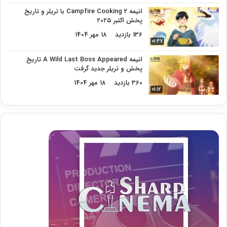
انیمه Campfire Cooking 2 با تریلر و تاریخ
پخش اکتبر ۲۰۲۵
136 بازدید
18 مهر 1404
01:47
انیمه A Wild Last Boss Appeared تاریخ
پخش و تریلر جدید گرفت
360 بازدید
18 مهر 1404
01:12