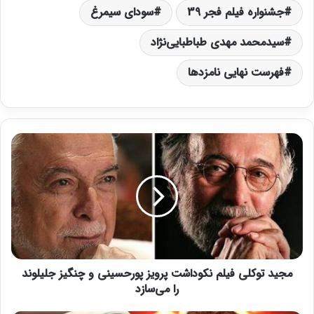
جشنواره فیلم فجر 39
سودای سیمرغ
سیدمحمد مهدی طباطبایی‌نژاد
فهرست نهایی نامزدها
م
ج
ی
د
ت
و
ک
ل
ی
مجید توکلی فیلم نکوداشت پرویز پورحسینی و چنگیز جلیلوند
ف
ی
را می‌سازد
ل