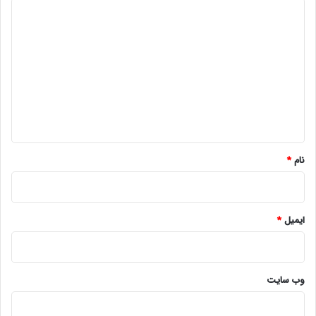
د
ی
د
گ
ا
ه
*
نام
*
ایمیل
*
وب‌ سایت