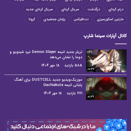
درام کره‌ای
درگذشت
سریال کره‌ای
سریال کره‌ای جدید
مارتین اسکورسیزی
نت‌فلیکس
پژمان جمشیدی
کرونا
کانال آپارات سینما شارپ
تریلر جدید انیمه Demon Slayer نبرد شینوبو و
دوما را نشان می‌دهد
585 بازدید
18 مهر 1404
00:36
موزیک‌ویدیو جدید DUSTCELL برای آهنگ
پایانی انیمه Gachiakuta
771 بازدید
18 مهر 1404
01:39