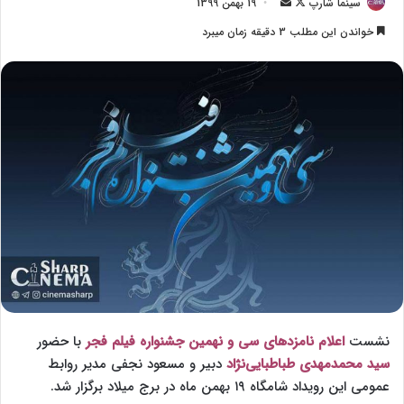
سینما شارپ
F
ا
19 بهمن 1399
o
ر
خواندن این مطلب 3 دقیقه زمان میبرد
l
س
l
ا
o
ل
w
ا
o
ی
n
م
X
ی
ل
نشست
اعلام نامزدهای سی و نهمین جشنواره فیلم فجر
با حضور
سید محمدمهدی طباطبایی‌نژاد
دبیر و مسعود نجفی مدیر روابط
عمومی این رویداد شامگاه ۱۹ بهمن ماه در برج میلاد برگزار شد.