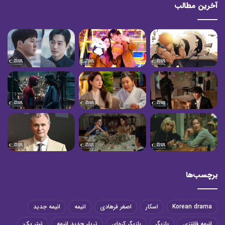
آخرین مطالب
برچسب‌ها
Korean drama
اسکار
اصغر فرهادی
انیمه
انیمه جدید
انیمه فانتزی
بازیگر
بازیگر کره‌ای
تریلر جدید انیمه
تیتر یک