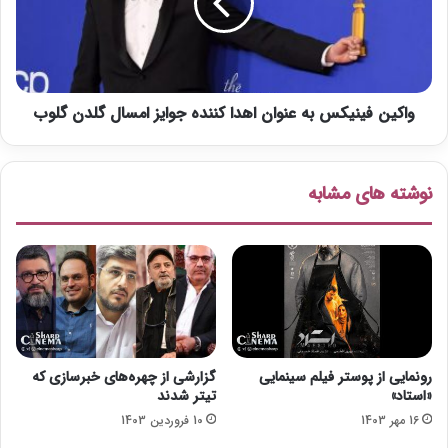
ت
ن
ل
ف
1
ی
0
ن
1
ی
س
واکین فینیکس به عنوان اهدا کننده جوایز امسال گلدن گلوب
ک
گ
س
خ
ب
ا
ه
نوشته های مشابه
ل
ع
د
ن
ا
و
ر
ا
ن
ا
ه
د
ا
رونمایی از پوستر فیلم سینمایی
گزارشی از چهره‌های خبرسازی که
ک
«استاد»
تیتر شدند
ن
16 مهر 1403
10 فروردین 1403
ن