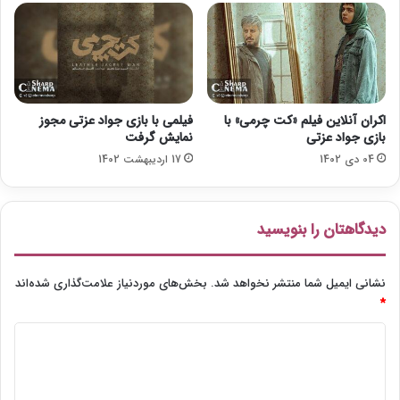
د
ه
ج
و
ا
ی
ز
اکران آنلاین فیلم «کت چرمی» با
فیلمی با بازی جواد عزتی مجوز
ا
بازی جواد عزتی
نمایش گرفت
م
04 دی 1402
17 اردیبهشت 1402
س
ا
ل
گ
دیدگاهتان را بنویسید
ل
د
ن
نشانی ایمیل شما منتشر نخواهد شد.
بخش‌های موردنیاز علامت‌گذاری شده‌اند
گ
*
ل
د
و
ب
ی
د