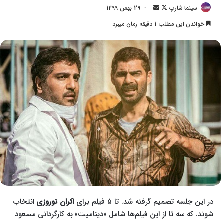
سینما شارپ
F
ا
29 بهمن 1399
o
ر
خواندن این مطلب 1 دقیقه زمان میبرد
l
س
l
ا
o
ل
w
ا
o
ی
n
م
X
ی
ل
در این جلسه تصمیم گرفته شد. تا ۵ فیلم برای
اکران نوروزی
انتخاب
شوند. که سه تا از این فیلم‌ها شامل «دینامیت» به کارگردانی مسعود