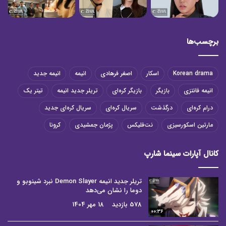
برچسب‌ها
Korean drama
اسکار
اصغر فرهادی
انیمه
انیمه جدید
انیمه فانتزی
بازیگر
بازیگر کره‌ای
تریلر جدید انیمه
تیتر یک
درام کره‌ای
درگذشت
سریال کره‌ای
سریال کره‌ای جدید
مارتین اسکورسیزی
نت‌فلیکس
پژمان جمشیدی
کرونا
کانال آپارات سینما شارپ
تریلر جدید انیمه Demon Slayer نبرد شینوبو و
دوما را نشان می‌دهد
578 بازدید
18 مهر 1404
00:36