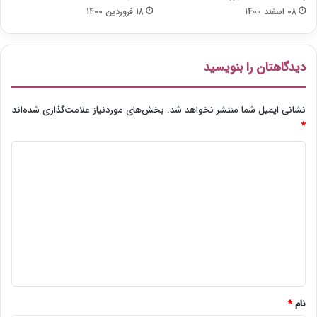
ی
ک
08 اسفند 1400
18 فروردین 1400
ش
و
ی
ر
ب
د
ه
ز
دیدگاهتان را بنویسید
ت
د
ل
و
نشانی ایمیل شما منتشر نخواهد شد.
بخش‌های موردنیاز علامت‌گذاری شده‌اند
ی
*
ز
ی
د
و
ی
ن
د
گ
ا
ه
*
نام
*