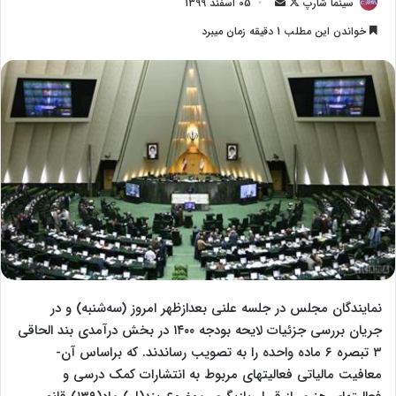
سینما شارپ
F
ا
05 اسفند 1399
o
ر
خواندن این مطلب 1 دقیقه زمان میبرد
l
س
l
ا
o
ل
w
ا
o
ی
n
م
X
ی
ل
نمایندگان مجلس در جلسه علنی بعدازظهر امروز (سه‌شنبه) و در
جریان بررسی جزئیات لایحه بودجه ١۴٠٠ در بخش درآمدی بند الحاقی
۳ تبصره ۶ ماده واحده را به تصویب رساندند. که براساس آن­
معافیت مالیاتی فعالیتهای مربوط به انتشارات کمک درسی و