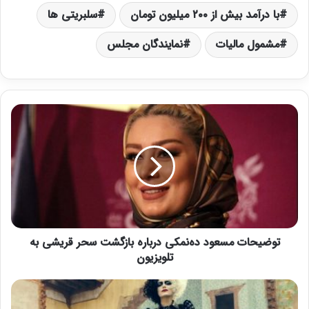
با درآمد بیش از ٢٠٠ میلیون تومان
سلبریتی‌ ها
مشمول مالیات
نمایندگان مجلس
ت
و
ض
ی
ح
ا
ت
م
س
توضیحات مسعود ده‌نمکی درباره بازگشت سحر قریشی به
ع
و
تلویزیون
د
د
ف
ه‌
ی