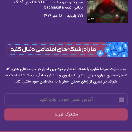
موزیک‌ویدیو جدید DUSTCELL برای آهنگ
پایانی انیمه Gachiakuta
771 بازدید
18 مهر 1404
01:39
وب سایت سینما شارپ با هدف انتشار جدیدترین اخبار در حوضه‌های هنری که
شامل:سینمای ایران، جهان، تئاتر، تلویزیون و نمایش خانگی ایجاد شده است که
بتواند در کسری از زمان ممکن اخبار را به مخاطبان خود منتقل کند.
آدرس
ایمیل
خود
را
وارد
کنید