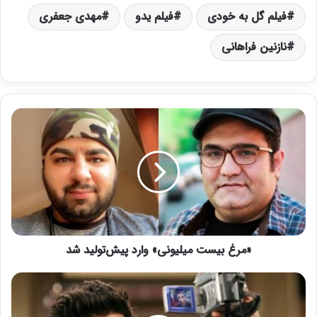
فیلم گل به خودی
فیلم یدو
مهدی جعفری
نازنین فراهانی
«
م
ر
غ
ب
ی
س
ت
م
«مرغ بیست میلیونی» وارد پیش‌تولید شد
ی
ل
ی
ج
و
ز
ن
ئ