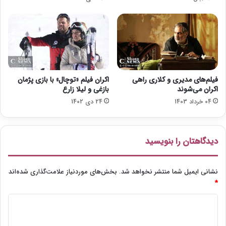
ا
ل
"
ف
ر
ن
د
ز
فیلم‌های مدیری و کلاری راهی
اکران فیلم «توچال» با بازی پژمان
"
اکران می‌شوند
بازغی و لیلا زارع
ف
04 خرداد 1403
24 دی 1402
ا
ش
ش
د
دیدگاهتان را بنویسید
نشانی ایمیل شما منتشر نخواهد شد.
بخش‌های موردنیاز علامت‌گذاری شده‌اند
*
د
ی