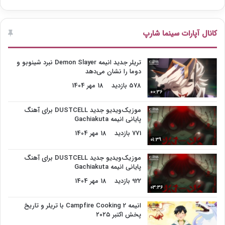
کانال آپارات سینما شارپ
تریلر جدید انیمه Demon Slayer نبرد شینوبو و
دوما را نشان می‌دهد
578 بازدید
18 مهر 1404
00:36
موزیک‌ویدیو جدید DUSTCELL برای آهنگ
پایانی انیمه Gachiakuta
771 بازدید
18 مهر 1404
01:39
موزیک‌ویدیو جدید DUSTCELL برای آهنگ
پایانی انیمه Gachiakuta
922 بازدید
18 مهر 1404
03:36
انیمه Campfire Cooking 2 با تریلر و تاریخ
پخش اکتبر ۲۰۲۵