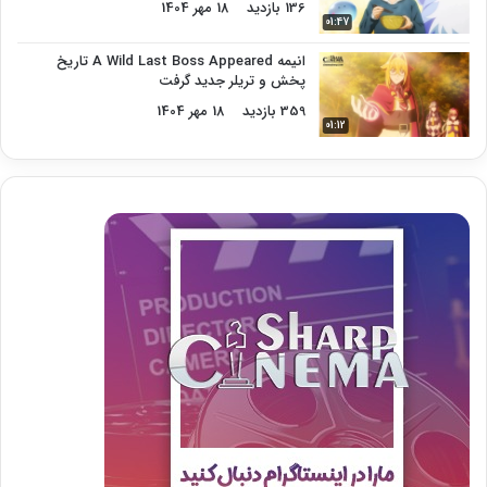
136 بازدید
18 مهر 1404
01:47
انیمه A Wild Last Boss Appeared تاریخ
پخش و تریلر جدید گرفت
359 بازدید
18 مهر 1404
01:12