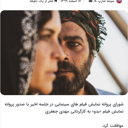
سینما شارپ
F
ا
14 اسفند 1399
کمتر از یک دقیقه
o
ر
l
س
l
ا
o
ل
w
ا
o
ی
n
م
X
ی
ل
شورای پروانه نمایش فیلم های سینمایی در جلسه اخیر با صدور پروانه
نمایش فیلم «یدو» به کارگردانی مهدی جعفری
موافقت کرد.