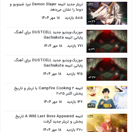
تریلر جدید انیمه Demon Slayer نبرد شینوبو و
دوما را نشان می‌دهد
585 بازدید
18 مهر 1404
00:36
موزیک‌ویدیو جدید DUSTCELL برای آهنگ
پایانی انیمه Gachiakuta
771 بازدید
18 مهر 1404
01:39
موزیک‌ویدیو جدید DUSTCELL برای آهنگ
پایانی انیمه Gachiakuta
925 بازدید
18 مهر 1404
03:36
انیمه Campfire Cooking 2 با تریلر و تاریخ
پخش اکتبر ۲۰۲۵
136 بازدید
18 مهر 1404
01:47
انیمه A Wild Last Boss Appeared تاریخ
پخش و تریلر جدید گرفت
360 بازدید
18 مهر 1404