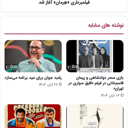
س
فیلمبرداری «هِرمان» آغاز شد
ی
م
«
ا
هِ
س
ر
نوشته های مشابه
ک
م
ا
ا
ر
ن
2
»
0
آ
2
غ
1
ا
ز
ش
بازی سحر دولتشاهی و پیمان
رامبد جوان برای عید برنامه می‌سازد
د
قاسم‌خانی در فیلم «قایق سواری در
22 آبان 1403
تهران»
03 آبان 1404