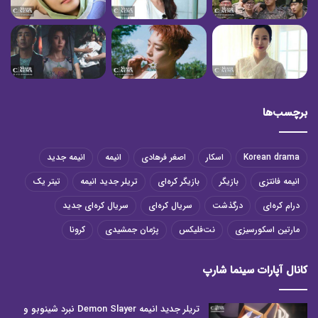
برچسب‌ها
Korean drama
اسکار
اصغر فرهادی
انیمه
انیمه جدید
انیمه فانتزی
بازیگر
بازیگر کره‌ای
تریلر جدید انیمه
تیتر یک
درام کره‌ای
درگذشت
سریال کره‌ای
سریال کره‌ای جدید
مارتین اسکورسیزی
نت‌فلیکس
پژمان جمشیدی
کرونا
کانال آپارات سینما شارپ
تریلر جدید انیمه Demon Slayer نبرد شینوبو و