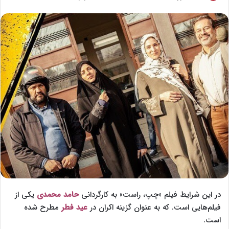
o
ر
l
س
l
ا
o
ل
w
ا
o
ی
n
م
X
ی
ل
در این شرایط فیلم «چپ، راست» به کارگردانی
حامد محمدی
یکی از
فیلم‌هایی است. که به عنوان گزینه اکران در
عید فطر
مطرح شده
است.