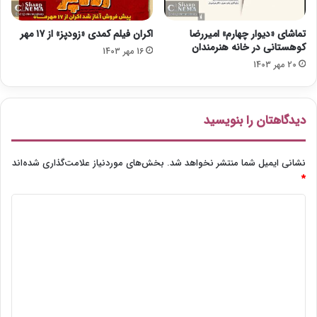
تماشای «دیوار چهارم» امیررضا
اکران فیلم کمدی «زودپز» از ۱۷ مهر
کوهستانی در خانه هنرمندان
16 مهر 1403
20 مهر 1403
دیدگاهتان را بنویسید
نشانی ایمیل شما منتشر نخواهد شد.
بخش‌های موردنیاز علامت‌گذاری شده‌اند
*
د
ی
د
گ
ا
ه