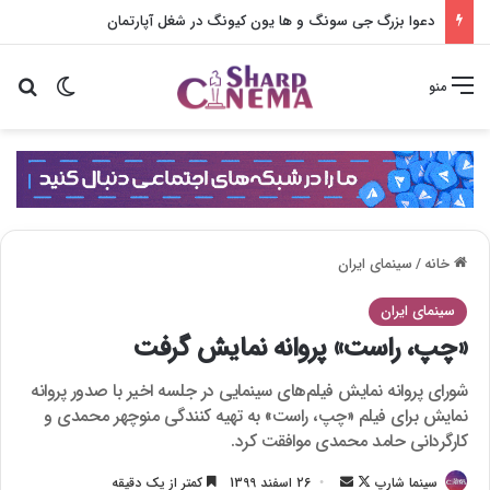
دعوا بزرگ جی سونگ و ها یون کیونگ در شغل آپارتمان
تغییر پو
جس
منو
خانه
/
سینمای ایران
سینمای ایران
«چپ، راست» پروانه نمایش گرفت
شورای پروانه نمایش فیلم‌های سینمایی در جلسه اخیر با صدور پروانه
نمایش برای فیلم‌ «چپ، راست» به تهیه کنندگی منوچهر محمدی و
کارگردانی حامد محمدی موافقت کرد.
سینما شارپ
F
ا
26 اسفند 1399
کمتر از یک دقیقه