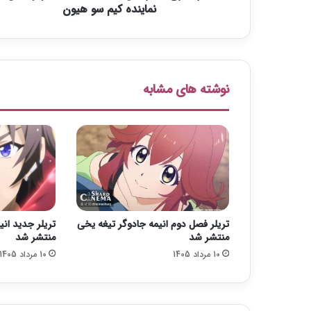
د
نماینده کیم سو هیون
ی
ر
ع
ا
م
نوشته های مشابه
ل
G
o
l
d
M
e
d
a
تریلر فصل دوم انیمه جادوگر تیغه یخی
تریلر جدید ان
l
منتشر شد
منتشر شد
i
10 مرداد 1405
10 مرداد 1405
s
t
و
و