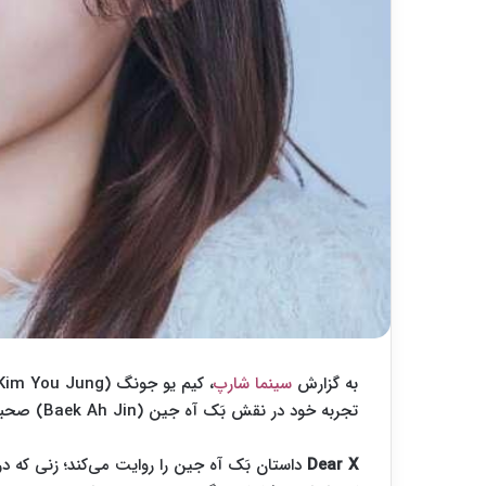
به گزارش
سینما شارپ
، کیم یو جونگ (Kim You Jung) در مصاحبه‌ای درباره سریال اورجینال TVING،
تجربه خود در نقش بَک آه جین (Baek Ah Jin) صحبت کرد و آن را یکی از چالش‌برانگیزترین نقش‌های خود دانست.
Dear X
داستان بَک آه جین را روایت می‌کند؛ زنی که د