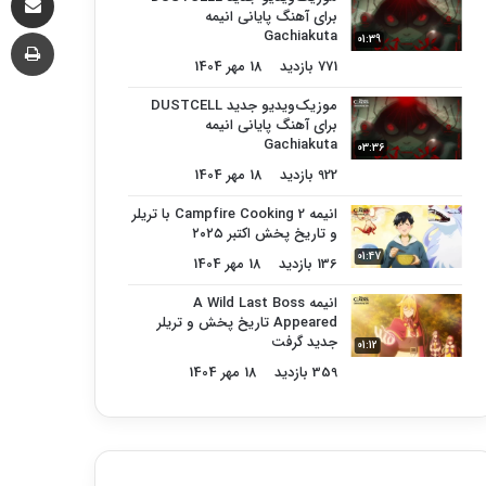
برای آهنگ پایانی انیمه
چا
Gachiakuta
01:39
771 بازدید
18 مهر 1404
موزیک‌ویدیو جدید DUSTCELL
برای آهنگ پایانی انیمه
Gachiakuta
03:36
922 بازدید
18 مهر 1404
انیمه Campfire Cooking 2 با تریلر
و تاریخ پخش اکتبر ۲۰۲۵
01:47
136 بازدید
18 مهر 1404
انیمه A Wild Last Boss
Appeared تاریخ پخش و تریلر
جدید گرفت
01:12
359 بازدید
18 مهر 1404