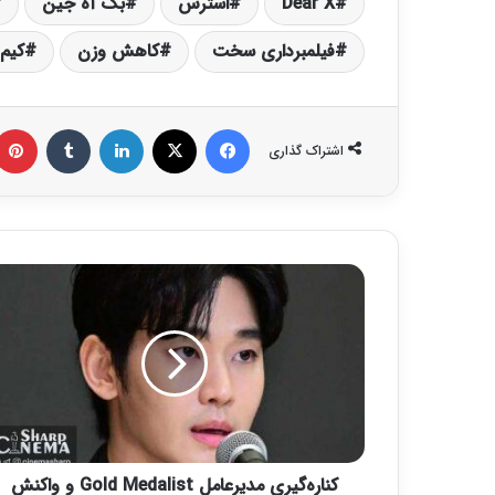
Dear X
استرس
بک آه جین
فیلمبرداری سخت
کاهش وزن
کیم
فیس بوک
X
لینکدین
‫تامبلر
اشتراک گذاری
ک
ن
ا
ر
ه‌
گ
ی
ر
ی
کناره‌گیری مدیرعامل Gold Medalist و واکنش
م