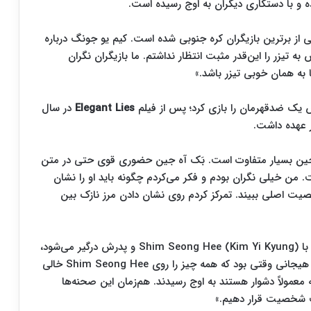
ه و با دستکاری دیگران به اوج رسیده است.
ی از برترین بازیگران کره جنوبی شده است. کیم یو جونگ درباره
 تیزر را این‌قدر مثبت انتظار نداشتم. ما بازیگران نگران
 به همان خوبی تیزر باشد.»
 یک ضدقهرمان را بازی کرد؛ پس از فیلم
Elegant Lies
در سال
با بَک آه جین بسیار متفاوت است. بَک آه جین حضوری قوی حتی در متن
. من خیلی نگران بودم و فکر می‌کردم چگونه باید او را نشان
 اصلی ببیند. تمرکز کردم روی نشان دادن مرز نازک بین
کیم یو جونگ ادامه داد: «در صحنه‌هایی که بَک آه جین با Shim Seong Hee (Kim Yi Kyung) و پدرش درگیر می‌شود،
احساس تخلیه هیجانی و استرس را تجربه کردم. تخلیه هیجانی وقتی بود که همه چیز را روی Shim Seong Hee خالی
معمولاً دشوار هستند به اوج رسیدند. هم‌زمان این صحنه‌ها
یت شخصیت قرار دهیم.»