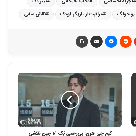
تجربه احساسی
تخلیه هیجانی
تیتر یک
 یو جونگ
مراقبت از بازیگر کودک
نقش منفی
‫پین‌ترست
‫رددیت
پیام رسان
اشتراک گذاری از طریق ایمیل
چاپ
ک
ی
م
ج
ی
ه
و
ن
:
کیم جی هون: بی‌رحمی بَک آه جین تلاشی
ب