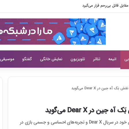
ابل قاتل بی‌رحم قرار می‌گیرد
بی
انیمه
تئاتر
تلویزیون
نمایش خانگی
گفتگو
موسیقی
آه جین در Dear X می‌گوید
 در Dear X می‌گوید
کیم یو جونگ (Kim You Jung) درباره سخت‌ترین نقش خود در سریال Dear X و تجربه‌های احساسی و جسمی بازی در