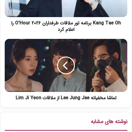
e
O
h
Kang Tae Oh برنامه تور ملاقات طرفداران 2026 O'Hour را
ب
ر
اعلام کرد
ن
ا
ت
م
م
ه
ا
ت
ش
و
ا
ر
م
م
خ
ل
ف
ا
ی
ق
تماشا مخفیانه Lee Jung Jae از ملاقات Lim Ji Yeon
ا
ا
ن
ت
ه
ط
L
نوشته های مشابه
ر
e
ف
e