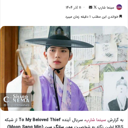
سینما شارپ
F
ا
11 آذر 1404
o
ر
خواندن این مطلب 1 دقیقه زمان میبرد
l
س
l
ا
o
ل
w
ا
o
ی
n
م
X
ی
ل
به گزارش
سینما شارپ
، سریال آینده
To My Beloved Thief
از شبکه
KBS اولین نگاه به شخصیت
مون سانگ مین (Moon Sang Min)