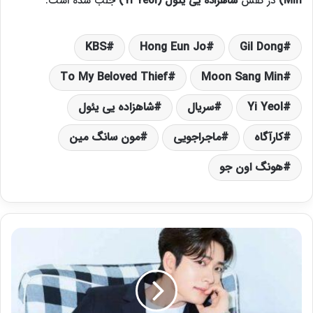
Min)
در نقش
شاهزاده یی یئول (Yi Yeol)
جلب شده است.
KBS
Hong Eun Jo
Gil Dong
To My Beloved Thief
Moon Sang Min
Yi Yeol
سریال
شاهزاده یی یئول
کارآگاه
ماجراجویی
مون سانگ مین
هونگ اون جو
K
a
n
g
T
a