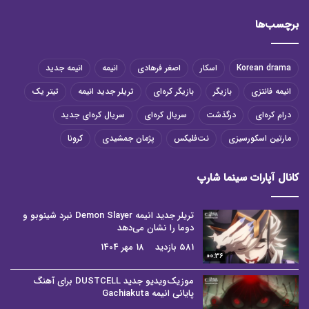
برچسب‌ها
Korean drama
اسکار
اصغر فرهادی
انیمه
انیمه جدید
انیمه فانتزی
بازیگر
بازیگر کره‌ای
تریلر جدید انیمه
تیتر یک
درام کره‌ای
درگذشت
سریال کره‌ای
سریال کره‌ای جدید
مارتین اسکورسیزی
نت‌فلیکس
پژمان جمشیدی
کرونا
کانال آپارات سینما شارپ
تریلر جدید انیمه Demon Slayer نبرد شینوبو و
دوما را نشان می‌دهد
581 بازدید
18 مهر 1404
00:36
موزیک‌ویدیو جدید DUSTCELL برای آهنگ
پایانی انیمه Gachiakuta