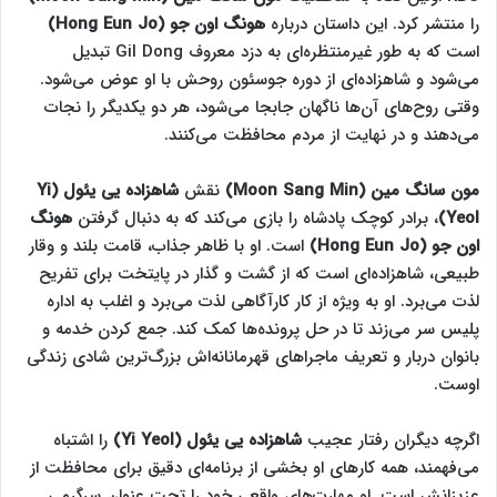
را منتشر کرد. این داستان درباره
هونگ اون جو (Hong Eun Jo)
است که به طور غیرمنتظره‌ای به دزد معروف Gil Dong تبدیل
می‌شود و شاهزاده‌ای از دوره جوسئون روحش با او عوض می‌شود.
وقتی روح‌های آن‌ها ناگهان جابجا می‌شود، هر دو یکدیگر را نجات
می‌دهند و در نهایت از مردم محافظت می‌کنند.
مون سانگ مین (Moon Sang Min)
نقش
شاهزاده یی یئول (Yi
Yeol)
، برادر کوچک پادشاه را بازی می‌کند که به دنبال گرفتن
هونگ
اون جو (Hong Eun Jo)
است. او با ظاهر جذاب، قامت بلند و وقار
طبیعی، شاهزاده‌ای است که از گشت و گذار در پایتخت برای تفریح
لذت می‌برد. او به ویژه از کار کارآگاهی لذت می‌برد و اغلب به اداره
پلیس سر می‌زند تا در حل پرونده‌ها کمک کند. جمع کردن خدمه و
بانوان دربار و تعریف ماجراهای قهرمانانه‌اش بزرگ‌ترین شادی زندگی
اوست.
اگرچه دیگران رفتار عجیب
شاهزاده یی یئول (Yi Yeol)
را اشتباه
می‌فهمند، همه کارهای او بخشی از برنامه‌ای دقیق برای محافظت از
عزیزانش است. او مهارت‌های واقعی خود را تحت عنوان سرگرمی