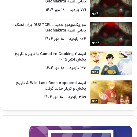
پایانی انیمه Gachiakuta
771 بازدید
18 مهر 1404
01:39
موزیک‌ویدیو جدید DUSTCELL برای آهنگ
پایانی انیمه Gachiakuta
924 بازدید
18 مهر 1404
03:36
انیمه Campfire Cooking 2 با تریلر و تاریخ
پخش اکتبر ۲۰۲۵
136 بازدید
18 مهر 1404
01:47
انیمه A Wild Last Boss Appeared تاریخ
پخش و تریلر جدید گرفت
359 بازدید
18 مهر 1404
01:12