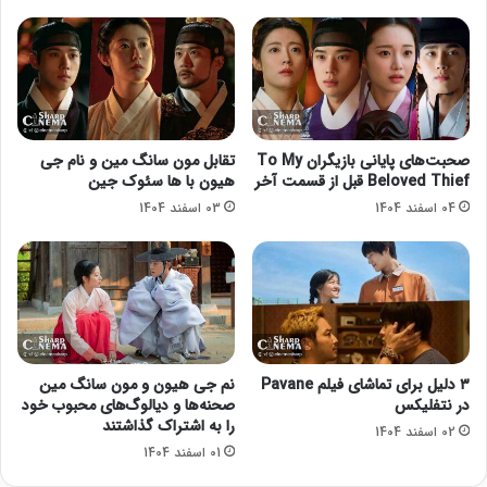
د
J
ا
u
ر
n
ا
g
ن
J
2
a
0
e
صحبت‌های پایانی بازیگران To My
تقابل مون سانگ مین و نام جی
2
ا
Beloved Thief قبل از قسمت آخر
هیون با ها سئوک جین
6
ز
04 اسفند 1404
03 اسفند 1404
O
م
'
ل
H
ا
o
ق
u
ا
r
ت
ر
L
ا
i
۳ دلیل برای تماشای فیلم Pavane
نم جی هیون و مون سانگ مین
ا
m
در نتفلیکس
صحنه‌ها و دیالوگ‌های محبوب خود
ع
J
را به اشتراک گذاشتند
02 اسفند 1404
ل
i
01 اسفند 1404
ا
Y