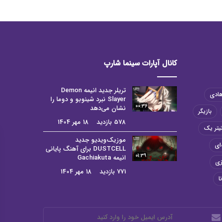
کانال آپارات سینما شارپ
تریلر جدید انیمه Demon
هادی
Slayer نبرد شینوبو و دوما را
00:36
نشان می‌دهد
بازیگر
578 بازدید
18 مهر 1404
یتر یک
موزیک‌ویدیو جدید
ای
DUSTCELL برای آهنگ پایانی
01:39
انیمه Gachiakuta
زی
771 بازدید
18 مهر 1404
ا
رس