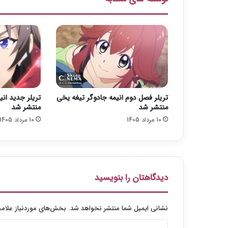
l
و
ج
ر
ق
ه
ع
ش
ق
تریلر فصل دوم انیمه جادوگر تیغه یخی
تریلر جدید ان
ک
منتشر شد
منتشر شد
ی
10 مرداد 1405
10 مرداد 1405
م
ه
ه
ی
و
ن
دیدگاهتان را بنویسید
نشانی ایمیل شما منتشر نخواهد شد.
بخش‌های موردنیاز علامت
د