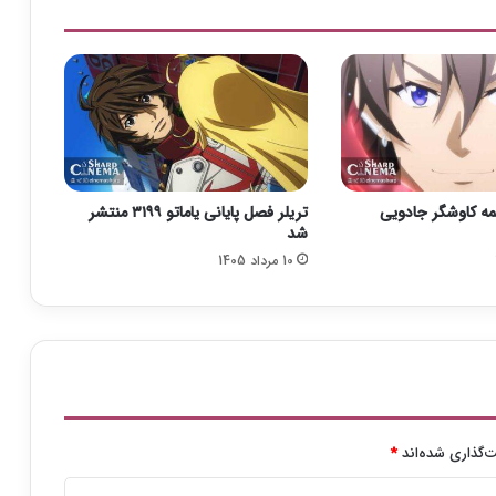
ا
ر
د
و
ب
ا
ر
ه
ک
یمه کاوشگر جادویی
تریلر فصل پایانی یاماتو ۳۱۹۹ منتشر
ی
شد
م
10 مرداد 1405
م
ی
ن
ج
و
ب
ا
ع
ش
‌گذاری شده‌اند
*
ق
ا