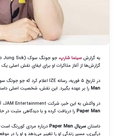
به گزارش
سینما شارپ
گزارش‌ها از آغاز مذاکرات او برای ایفای نقش اصلی یک 
در تاریخ ۵ فوریه، رسانه IZE اعلام کرد که جو جونگ سوک (Jo Jung Suk) قصد دارد نقش محوری در
Man
را بر عهده بگیرد. این نقش، شخصیت اصلی داست
در واکنش به این خبر، شرکت JAM Entertainment، آژانس جو جونگ سوک، توضیح داد که او پیشنهاد بازی در
Paper Man
را دریافت کرده و با دیدگاهی مثبت در ح
داستان
سریال Paper Man
درباره مردی کوررنگ است که
درگیری، مسیر زندگی او را تغییر می‌دهد و او را در موق