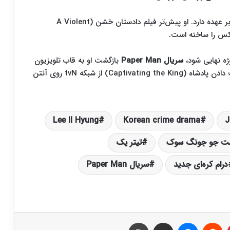
لی ایل هیونگ (Lee Il Hyung) کارگردانی این پروژه را بر عهده دارد. او پیش‌تر فیلم دادستان خشن (A Violent
سریال Paper Man
بازگشت او به قاب تلویزیون
را رقم می‌زند. او آخرین‌بار در سال ۲۰۲۴ با سریال فریب دادن پادشاه (Captivating the King) از شبکه tvN روی آنتن
Lee Il Hyung
Korean crime drama
J
شت جو جونگ سوک
تیتر یک
درام کره‌ای جدید
سریال Paper Man
‫پین‌ترست
‫رددیت
پیام رسان
اشتراک گذاری از طریق ایمیل
چاپ