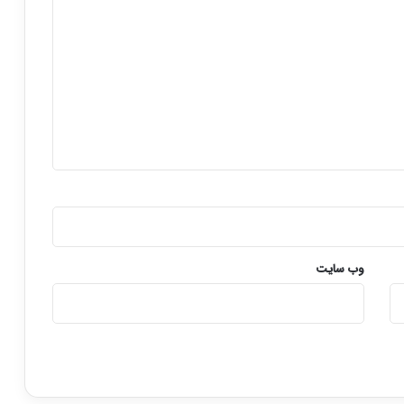
و
ل
وب‌ سایت