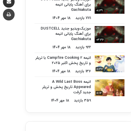
برای آهنگ پایانی انیمه
چا
Gachiakuta
01:39
771 بازدید
18 مهر 1404
موزیک‌ویدیو جدید DUSTCELL
برای آهنگ پایانی انیمه
Gachiakuta
03:36
922 بازدید
18 مهر 1404
انیمه Campfire Cooking 2 با تریلر
و تاریخ پخش اکتبر ۲۰۲۵
01:47
136 بازدید
18 مهر 1404
انیمه A Wild Last Boss
Appeared تاریخ پخش و تریلر
جدید گرفت
01:12
359 بازدید
18 مهر 1404