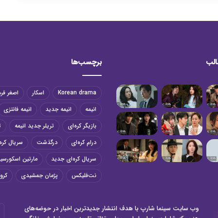
الب
برچسب‌ها
Korean drama
اسکار
اصغر فر
انیمه
انیمه جدید
انیمه فانتزی
بازیگر کره‌ای
تریلر جدید انیمه
ت
درام کره‌ای
درگذشت
سریال کره‌
سریال کره‌ای جدید
مارتین اسکورسی
نت‌فلیکس
پژمان جمشیدی
کرون
وب سایت سینما شارپ با هدف انتشار جدیدترین اخبار در حوضه‌های
آد