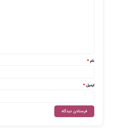
ی
د
گ
ا
ه
*
نام
*
ایمیل
*