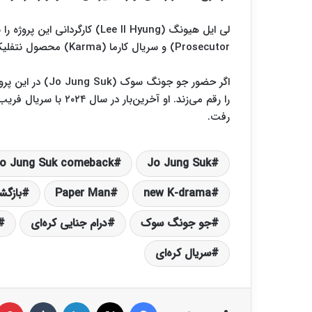
Prosecutor) و سریال کارما (Karma) محصول نتفلیکس را ساخته است.
اگر حضور جو جونگ سوک (Jo Jung Suk) در این پروژه نهایی شود،
رفت.
o Jung Suk comeback
Jo Jung Suk
new K-drama
Paper Man
بازگ
جو جونگ سوک
درام جنایی کره‌ای
سریال کره‌ای
فیس بوک
X
لینکدین
‫تامبلر