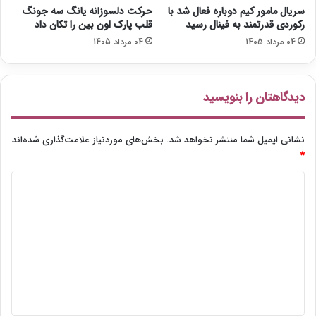
و
a
سریال مامور کیم دوباره فعال شد با
حرکت دلسوزانه یانگ سه جونگ
د
g
رکوردی قدرتمند به فینال رسید
قلب پارک اون بین را تکان داد
e
04 مرداد 1405
04 مرداد 1405
r
K
i
m
دیدگاهتان را بنویسید
نشانی ایمیل شما منتشر نخواهد شد.
بخش‌های موردنیاز علامت‌گذاری شده‌اند
*
د
ی
د
گ
ا
ه
*