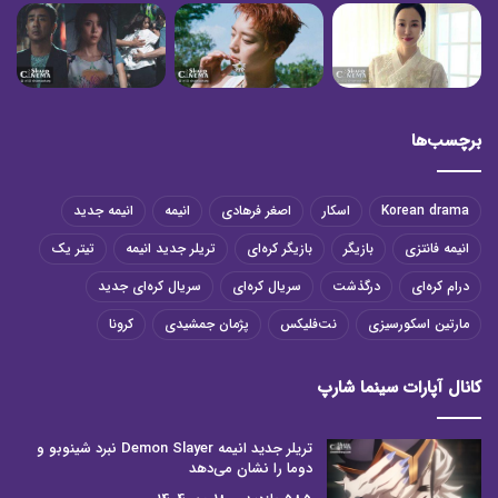
برچسب‌ها
Korean drama
اسکار
اصغر فرهادی
انیمه
انیمه جدید
انیمه فانتزی
بازیگر
بازیگر کره‌ای
تریلر جدید انیمه
تیتر یک
درام کره‌ای
درگذشت
سریال کره‌ای
سریال کره‌ای جدید
مارتین اسکورسیزی
نت‌فلیکس
پژمان جمشیدی
کرونا
کانال آپارات سینما شارپ
تریلر جدید انیمه Demon Slayer نبرد شینوبو و
دوما را نشان می‌دهد