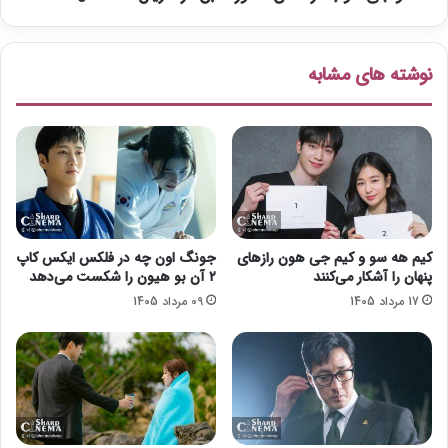
ن
ق
و
ش
ا
م
نوشته های مشابه
ر
أ
د
م
م
و
ا
ر
ج
س
ر
ا
ا
ب
ی
ق
ع
د
کیم هه سو و کیم جی هون رازهای
جونگ اون چه در فلکس ایکس کاپ
ا
ر
پنهان را آشکار می‌کنند
۲ آن بو هیون را شکست می‌دهد
ش
س
17 مرداد 1405
09 مرداد 1405
ق
ر
ا
ی
ن
ا
ه
ل
م
M
ی‌
a
ش
n