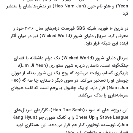
Yeon) و هئو نام جون (Heo Nam Jun) در نقش‌هایشان را منتشر
کرد.
در تاریخ ۱۰ فوریه، شبکه SBS فهرست درام‌های سال ۲۰۲۶ خود را
معرفی کرد. سریال دنیای شرور (Wicked World) نیز در میان آثار
آینده این شبکه قرار دارد.
سریال دنیای شرور (Wicked World) یک درام عاشقانه با فضای
جنگ‌گونه است. داستان درباره شین سئو ری (Lim Ji Yeon)،
بازیگری گمنام، روایت می‌شود که روح یک زن شرور بدنام از دوران
چوسان او را تسخیر می‌کند. در سوی دیگر داستان، چا سه گه (Heo
Nam Jun) قرار دارد. او یک چائبول بی‌رحم است که لقب هیولای
سرمایه‌داری را یدک می‌کشد.
این پروژه، هان ته سوب (Han Tae Seob)، کارگردان سریال‌های
Stove League و Cheer Up را با کانگ هیون جو (Kang Hyun
Joo)، نویسنده نوظهور، کنار هم قرار می‌دهد. این همکاری نوید
فضایی پرتنش و متفاوت را می‌دهد.