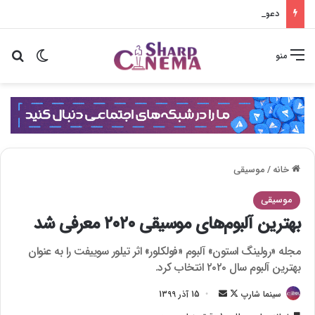
دعوا بزرگ جی سونگ و ها یون کیونگ در شغل آپارتمان
تغییر پو
جس
منو
خانه
/
موسیقی
موسیقی
بهترین آلبوم‌های موسیقی ۲۰۲۰ معرفی شد
مجله «رولینگ استون» آلبوم «فولکلور» اثر تیلور سوییفت را به عنوان
بهترین آلبوم سال ۲۰۲۰ انتخاب کرد.
سینما شارپ
F
ا
15 آذر 1399
o
ر