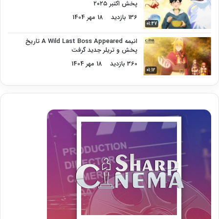
پخش اکتبر ۲۰۲۵
136 بازدید
18 مهر 1404
01:47
انیمه A Wild Last Boss Appeared تاریخ
پخش و تریلر جدید گرفت
360 بازدید
18 مهر 1404
01:12