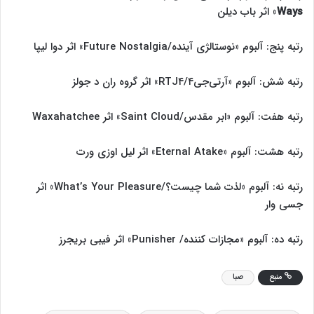
Ways
» اثر باب دیلن
رتبه پنج: آلبوم «نوستالژی آینده/Future Nostalgia» اثر دوا لیپا
رتبه شش: آلبوم «آرتی‌جی۴/RTJ۴» اثر گروه ران د جولز
رتبه هفت: آلبوم «ابر مقدس/Saint Cloud» اثر Waxahatchee
رتبه هشت: آلبوم «Eternal Atake» اثر لیل اوزی ورت
رتبه نه: آلبوم «لذت شما چیست؟/What’s Your Pleasure» اثر
جسی وار
رتبه ده: آلبوم «مجازات کننده/ Punisher» اثر فیبی بریجرز
منبع
صبا