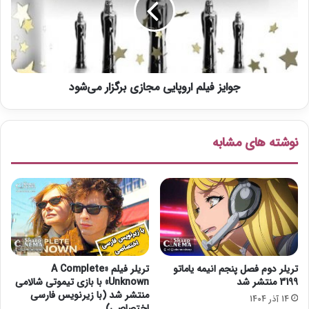
ی
ز
ف
ف
ی
ی
ل
ل
م
م
«
جوایز فیلم اروپایی مجازی برگزار می‌شود
ا
خ
ر
و
و
ر
پ
نوشته های مشابه
ش
ا
ی
ی
د
ی
»
م
م
ج
ج
ا
ی
ز
د
ی
ی
ب
تریلر دوم فصل پنجم انیمه یاماتو
تریلر فیلم «A Complete
م
ر
3199 منتشر شد
Unknown» با بازی تیموتی شالامی
ش
گ
منتشر شد (با زیرنویس فارسی
14 آذر 1404
خ
ز
اختصاصی)