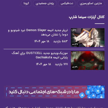
مارتین اسکورسیزی
نت‌فلیکس
پژمان جمشیدی
کرونا
کانال آپارات سینما شارپ
تریلر جدید انیمه Demon Slayer نبرد شینوبو و
دوما را نشان می‌دهد
583 بازدید
18 مهر 1404
00:36
موزیک‌ویدیو جدید DUSTCELL برای آهنگ
پایانی انیمه Gachiakuta
771 بازدید
18 مهر 1404
01:39