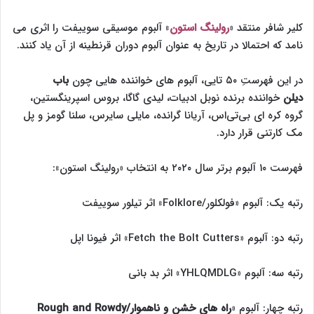
کلیر شافر منتقد «
رولینگ استون
» آلبوم موسیقی سوییفت را اثری می
نامد که احتمالا در تاریخ به عنوان آلبوم دوران قرنطینه از آن یاد کنند.
در این فهرستِ ۵۰ تایی، آلبوم های خواننده هایی چون
باب
دیلن
خواننده برنده نوبل ادبیات، لیدی گاگا، بروس اسپرینگستین،
گروه کره ای بی‌تی‌اس، آریانا گرانده، مایلی سایرس، سلنا گومز و پل
مک کارتنی قرار دارد.
فهرست ۱۰ آلبوم برتر سال ۲۰۲۰ به انتخاب «رولینگ استون»:
رتبه یک: آلبوم «فولکلور/Folklore» اثر تیلور سوییفت
رتبه دو: آلبوم «Fetch the Bolt Cutters» اثر فیونا اپل
رتبه سه: آلبوم «YHLQMDLG» اثر بد بانی
رتبه چهار: آلبوم «
راه های خشن و ناهموار/Rough and Rowdy