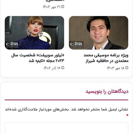
ص
ا
21 مهر 1403
ش
ر
د
م
ی‌
ش
و
د
ویژه برنامه موسیقی محمد
«تیلور سوییفت» شخصیت سال
معتمدی در حافظیه شیراز
۲۰۲۳ مجله «تایم» شد
18 مهر 1403
16 آذر 1402
دیدگاهتان را بنویسید
نشانی ایمیل شما منتشر نخواهد شد.
بخش‌های موردنیاز علامت‌گذاری شده‌اند
*
د