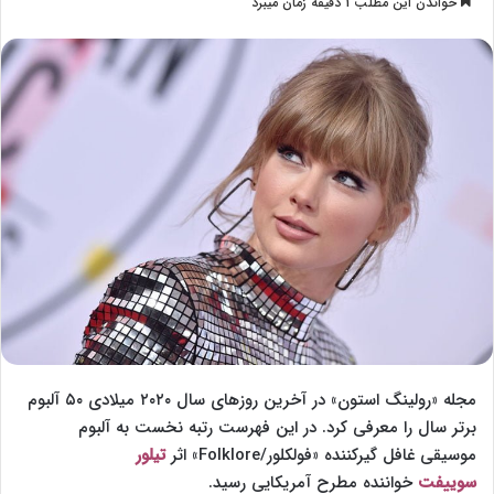
خواندن این مطلب 1 دقیقه زمان میبرد
l
س
l
ا
o
ل
w
ا
o
ی
n
م
X
ی
ل
مجله «رولینگ استون» در آخرین روزهای سال ۲۰۲۰ میلادی ۵۰ آلبوم
برتر سال را معرفی کرد. در این فهرست رتبه نخست به آلبوم
موسیقی غافل گیرکننده «فولکلور/Folklore» اثر
تیلور
سوییفت
خواننده مطرح آمریکایی رسید.