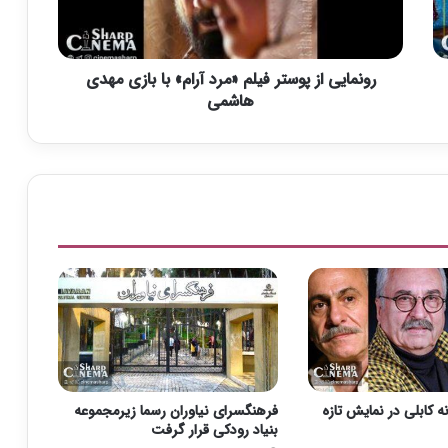
ی
ا
ز
رونمایی از پوستر فیلم «مرد آرام» با بازی مهدی
پ
و
هاشمی
س
ت
ر
ف
ی
ل
م
«
م
ر
د
آ
ر
ا
نه کابلی در نمایش تازه
فرهنگسرای نیاوران رسما زیرمجموعه
م
بنیاد رودکی قرار گرفت
»