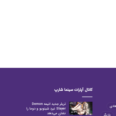
کانال آپارات سینما شارپ
تریلر جدید انیمه Demon
هادی
Slayer نبرد شینوبو و دوما را
00:36
نشان می‌دهد
بازیگر