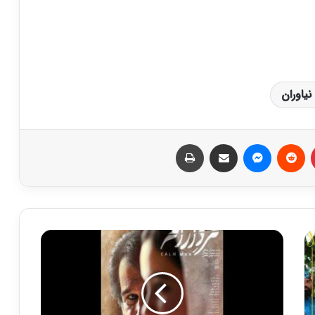
یاوران
‫پین‌ترست
‫رددیت
پیام رسان
اشتراک گذاری از طریق ایمیل
چاپ
ر
و
ن
م
ا
ی