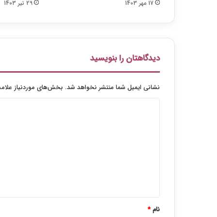
17 مهر 1403
29 تیر 1403
ه
ز
و
د
ی
م
دیدگاهتان را بنویسید
ی‌
آ
ی
نشانی ایمیل شما منتشر نخواهد شد.
بخش‌های موردنیاز علامت
د
د
ی
د
گ
ا
ه
*
نام
*