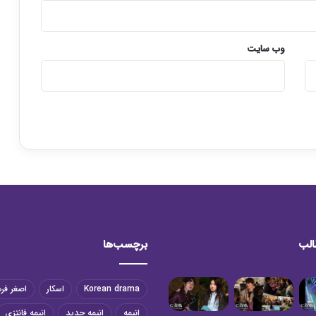
وب‌ سایت
الب
برچسب‌ها
Korean drama
اسکار
اصغر فر
انیمه
انیمه جدید
انیمه فانتزی