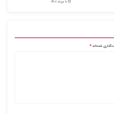
10 مرداد 1401
ب
ا
ب
ا
ز
ی
م
ه
د
‌گذاری شده‌اند
*
ی
ه
ا
ش
م
ی