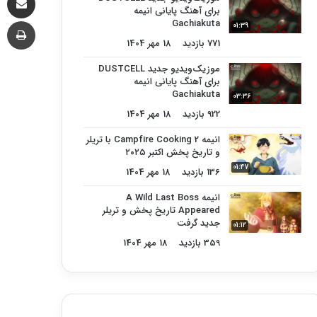
برای آهنگ پایانی انیمه
چا
Gachiakuta
01:39
771 بازدید
18 مهر 1404
موزیک‌ویدیو جدید DUSTCELL
برای آهنگ پایانی انیمه
Gachiakuta
03:36
922 بازدید
18 مهر 1404
انیمه Campfire Cooking 2 با تریلر
و تاریخ پخش اکتبر ۲۰۲۵
01:47
136 بازدید
18 مهر 1404
انیمه A Wild Last Boss
Appeared تاریخ پخش و تریلر
جدید گرفت
01:12
359 بازدید
18 مهر 1404