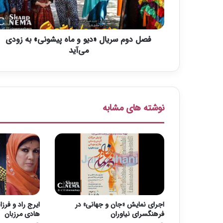
س
ر
ی
فصل دوم سریال «دیو و ماه پیشونی» به زودی
ا
ل
می‌آید
«
د
ی
و
و
نوشته های مشابه
م
ا
ه
پ
ی
ش
و
ن
ی
اجرای نمایش «جان و جهانی» در
ایرج راد و فرزا
»
فرهنگسرای نیاوران
هادی مرزبان
ب