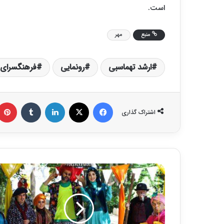
است.
منبع
مهر
ارشد تهماسبی
رونمایی
فرهنگسرای ن
فیس بوک
X
لینکدین
‫تامبلر
اشتراک گذاری
ف
ص
ل
د
و
م