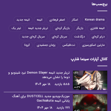
برچسب‌ها
Korean drama
اسکار
اصغر فرهادی
انیمه
انیمه جدید
انیمه فانتزی
بازیگر
بازیگر کره‌ای
تریلر جدید انیمه
تیتر یک
درام کره‌ای
درگذشت
سریال کره‌ای
سریال کره‌ای جدید
مارتین اسکورسیزی
نت‌فلیکس
پژمان جمشیدی
کرونا
کانال آپارات سینما شارپ
تریلر جدید انیمه Demon Slayer نبرد شینوبو و
دوما را نشان می‌دهد
585 بازدید
18 مهر 1404
00:36
موزیک‌ویدیو جدید DUSTCELL برای آهنگ
پایانی انیمه Gachiakuta
771 بازدید
18 مهر 1404
01:39