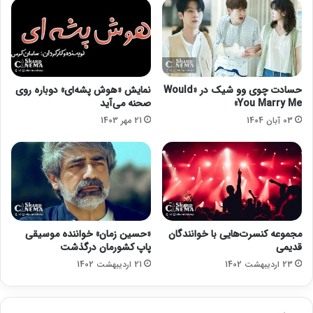
ی
ا
ا
ی
ل
س
م
ی
ل
ن
ک
م
حسادت چوی وو شیک در «Would
نمایش «هوش پشه‌ای» دوباره روی
ه
ا
You Marry Me»
صحنه می‌آید
گ
ی
03 آبان 1404
21 مهر 1403
ا
ش
م
خ
ب
ص
ی
ی
ف
ی
ل
م
مجموعه کنسرت‌هایی با خوانندگان
«حسین زمان» خواننده موسیقی
س
قدیمی
پاپ کشورمان درگذشت
ا
23 اردیبهشت 1402
21 اردیبهشت 1402
ز
م
س