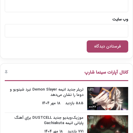
وب‌ سایت
کانال آپارات سینما شارپ
تریلر جدید انیمه Demon Slayer نبرد شینوبو و
دوما را نشان می‌دهد
585 بازدید
18 مهر 1404
00:36
موزیک‌ویدیو جدید DUSTCELL برای آهنگ
پایانی انیمه Gachiakuta
771 بازدید
18 مهر 1404