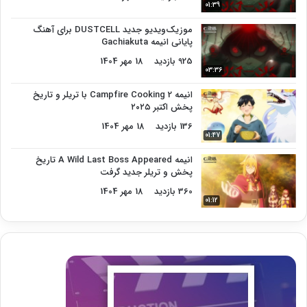
01:39
موزیک‌ویدیو جدید DUSTCELL برای آهنگ
پایانی انیمه Gachiakuta
925 بازدید
18 مهر 1404
03:36
انیمه Campfire Cooking 2 با تریلر و تاریخ
پخش اکتبر ۲۰۲۵
136 بازدید
18 مهر 1404
01:47
انیمه A Wild Last Boss Appeared تاریخ
پخش و تریلر جدید گرفت
360 بازدید
18 مهر 1404
01:12