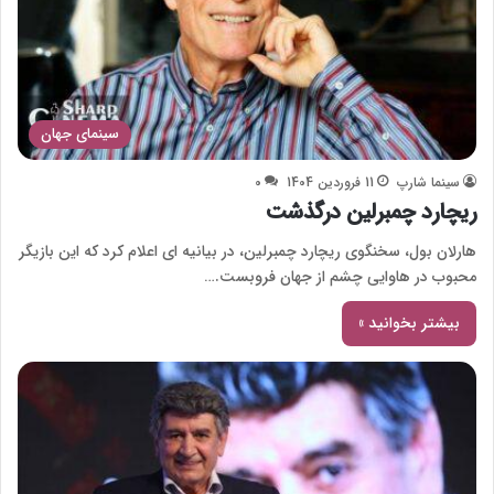
سینمای جهان
سینما شارپ
11 فروردین 1404
0
ریچارد چمبرلین درگذشت
هارلان بول، سخنگوی ریچارد چمبرلین، در بیانیه ای اعلام کرد که این بازیگر
محبوب در هاوایی چشم از جهان فروبست.…
بیشتر بخوانید »