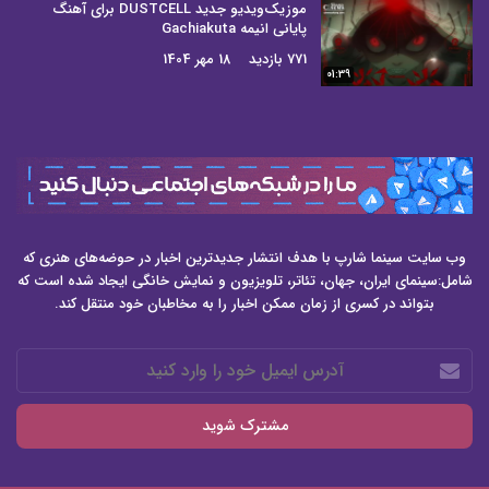
موزیک‌ویدیو جدید DUSTCELL برای آهنگ
پایانی انیمه Gachiakuta
771 بازدید
18 مهر 1404
01:39
وب سایت سینما شارپ با هدف انتشار جدیدترین اخبار در حوضه‌های هنری که
شامل:سینمای ایران، جهان، تئاتر، تلویزیون و نمایش خانگی ایجاد شده است که
بتواند در کسری از زمان ممکن اخبار را به مخاطبان خود منتقل کند.
آدرس
ایمیل
خود
را
وارد
کنید