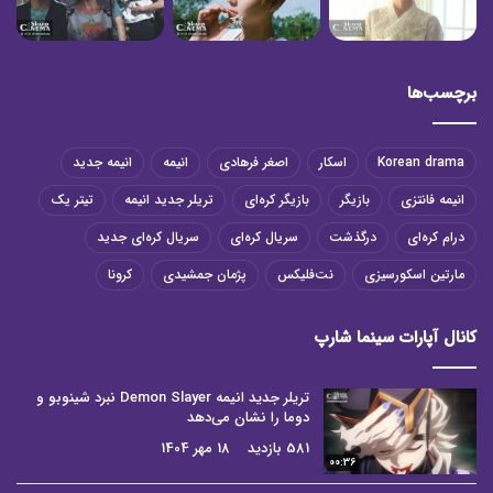
برچسب‌ها
Korean drama
اسکار
اصغر فرهادی
انیمه
انیمه جدید
انیمه فانتزی
بازیگر
بازیگر کره‌ای
تریلر جدید انیمه
تیتر یک
درام کره‌ای
درگذشت
سریال کره‌ای
سریال کره‌ای جدید
مارتین اسکورسیزی
نت‌فلیکس
پژمان جمشیدی
کرونا
کانال آپارات سینما شارپ
تریلر جدید انیمه Demon Slayer نبرد شینوبو و
دوما را نشان می‌دهد
581 بازدید
18 مهر 1404
00:36