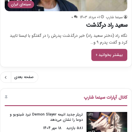
سینمای ایران
سینما شارپ
01 مرداد 1403
0
سعید راد درگذشت
نگاه راد (دختر سعید راد) خبر درگذشت پدرش را در گفتگو با ایسنا تایید
کرد و گفت پدرم ۹ و…
بیشتر بخوانید »
صفحه بعدی
کانال آپارات سینما شارپ
تریلر جدید انیمه Demon Slayer نبرد شینوبو و
دوما را نشان می‌دهد
581 بازدید
18 مهر 1404
00:36