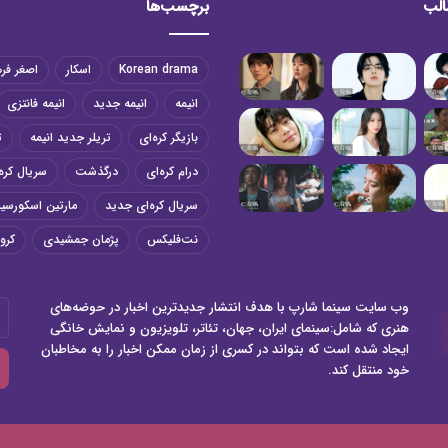
الب
برچسب‌ها
Korean drama
اسکار
اصغر فر
انیمه
انیمه جدید
انیمه فانتزی
بازیگر کره‌ای
تریلر جدید انیمه
ت
درام کره‌ای
درگذشت
سریال کره‌
سریال کره‌ای جدید
مارتین اسکورسی
نت‌فلیکس
پژمان جمشیدی
کرون
وب سایت سینما شارپ با هدف انتشار جدیدترین اخبار در حوضه‌های
آد
هنری که شامل:سینمای ایران، جهان، تئاتر، تلویزیون و نمایش خانگی
ای
ایجاد شده است که بتواند در کسری از زمان ممکن اخبار را به مخاطبان
خو
خود منتقل کند.
را
وا
کن