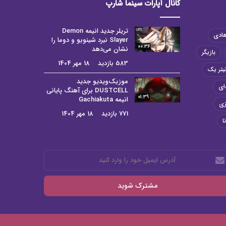
کانال آپارات سینما شارپ
تریلر جدید انیمه Demon
هادی
Slayer نبرد شینوبو و دوما را
00:36
نشان می‌دهد
بازیگر
583 بازدید
18 مهر 1404
یتر یک
موزیک‌ویدیو جدید
ای
DUSTCELL برای آهنگ پایانی
01:39
انیمه Gachiakuta
زی
771 بازدید
18 مهر 1404
ا
رس
میل
د
رد
ید