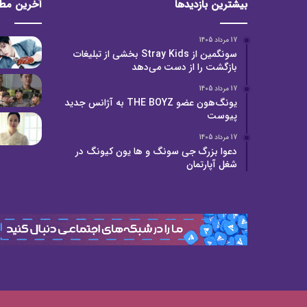
بیشترین بازدیدها
آخرین مط
17 مرداد 1405
سونگمین از Stray Kids بخشی از تبلیغات
بازگشت را از دست می‌دهد
17 مرداد 1405
یونگ‌هون عضو THE BOYZ به آژانس جدید
پیوست
17 مرداد 1405
دعوا بزرگ جی سونگ و ها یون کیونگ در
شغل آپارتمان