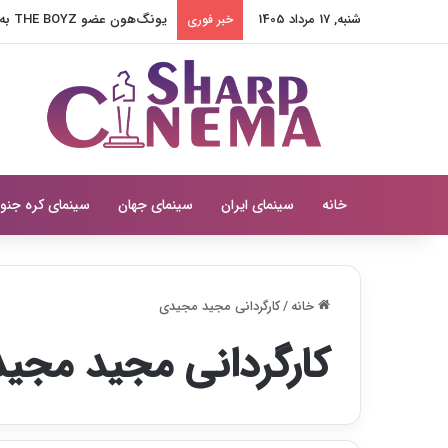
شنبه, 17 مرداد 1405
یونگ‌هون عضو THE BOYZ به آژانس جدید پیوست
خبر فوری
خانه
سینمای ایران
سینمای جهان
سینمای کره جنو
خانه
/
کارگردانی مجید مجیدی
کارگردانی مجید مجی