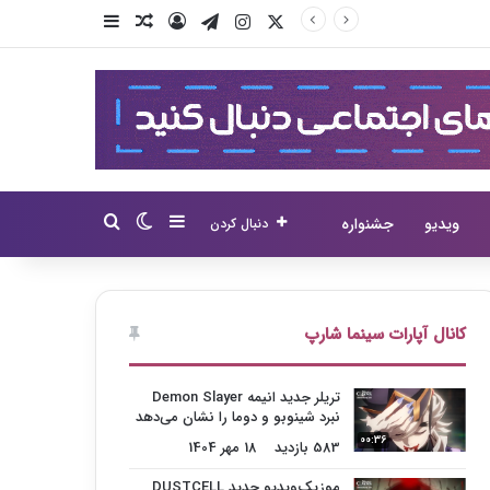
X
اینستاگرام
تلگرام
ورود
سایدبار
نوشته تصادفی
سایدبار
تغییر پوسته
جستجو برای
ویدیو
جشنواره
دنبال کردن
کانال آپارات سینما شارپ
تریلر جدید انیمه Demon Slayer
نبرد شینوبو و دوما را نشان می‌دهد
00:36
583 بازدید
18 مهر 1404
موزیک‌ویدیو جدید DUSTCELL