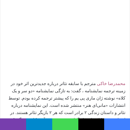
o
ل
w
ا
o
ی
n
م
X
ی
ل
محمدرضا خاکی
مترجم با سابقه تئاتر درباره جدیدترین اثر خود در
زمینه ترجمه نمایشنامه ، گفت: به تازگی نمایشنامه «دو سر و یک
کلاه» نوشته ژان ماری پی یم را که پیشتر ترجمه کرده بودم. توسط
انتشارات «مانی‌ای هنر» منتشر شده است. این نمایشنامه درباره
تئاتر و داستان زندگی ۲ برادر است که هر ۲ بازیگر تئاتر هستند. در
این اثر به مشکلات این بازیگران در خصوص درآمد، کار و زندگی که
مشکلات مشترک میان اکثر بازیگران تئاتر در سراسر دنیاست،
فیس بوک
X
واتس آپ
تلگرام
وایبر