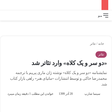
تغییر پو
جس
منو
خانه
/
تئاتر
تئاتر
«دو سر و یک کلاه» وارد تئاتر شد
نمایشنامه «دو سر و یک کلاه» نوشته ژان ماری پی‌یم با ترجمه
محمدرضا خاکی و توسط انتشارات «مانیای هنر» راهی بازار کتاب
شد.
سینما شارپ
F
ا
20 آذر 1399
خواندن این مطلب 1 دقیقه زمان میبرد
o
ر
l
س
l
ا