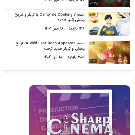
03:36
انیمه Campfire Cooking 2 با تریلر و تاریخ
پخش اکتبر ۲۰۲۵
136 بازدید
18 مهر 1404
01:47
انیمه A Wild Last Boss Appeared تاریخ
پخش و تریلر جدید گرفت
359 بازدید
18 مهر 1404
01:12