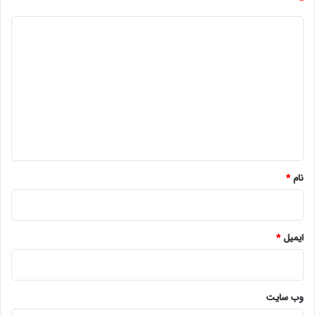
*
د
ی
د
گ
ا
ه
*
نام
*
ایمیل
*
وب‌ سایت