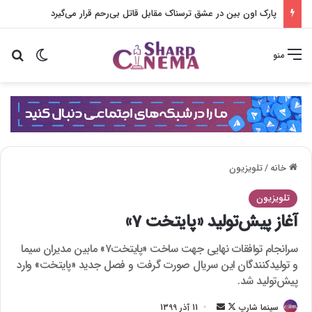
پارک اون بین در عشق ترسناک مقابل قاتل بی‌رحم قرار می‌گیرد
تغییر پو
جس
منو
خانه
/
تلویزیون
تلویزیون
آغاز پیش‌تولید «پایتخت 7»
سرانجام توافقات نهایی جهت ساخت «پایتخت۷» مابین مدیران سیما
و تولیدکنندگان این سریال صورت گرفت و فصل جدید «پایتخت» وارد
پیش‌تولید شد.
سینما شارپ
F
ا
11 آذر 1399