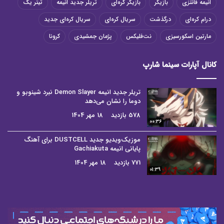
انیمه فانتزی
بازیگر
بازیگر کره‌ای
تریلر جدید انیمه
تیتر یک
درام کره‌ای
درگذشت
سریال کره‌ای
سریال کره‌ای جدید
مارتین اسکورسیزی
نت‌فلیکس
پژمان جمشیدی
کرونا
کانال آپارات سینما شارپ
تریلر جدید انیمه Demon Slayer نبرد شینوبو و
دوما را نشان می‌دهد
578 بازدید
18 مهر 1404
00:36
موزیک‌ویدیو جدید DUSTCELL برای آهنگ
پایانی انیمه Gachiakuta
771 بازدید
18 مهر 1404
01:39