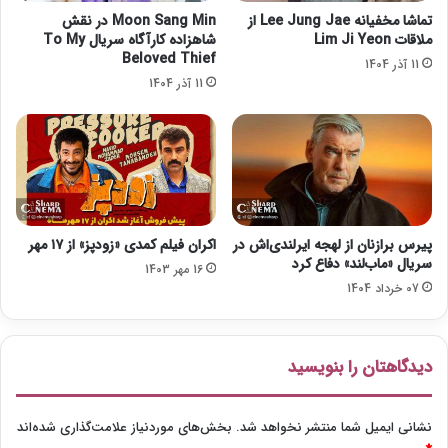
گ
و
تماشا مخفیانه Lee Jung Jae از
Moon Sang Min در نقش
د
م
ملاقات Lim Ji Yeon
شاهزاده کارآگاه سریال To My
و
«
Beloved Thief
11 آذر 1404
ن
ه
11 آذر 1404
ف
ی
ر
و
ه
ل
»
ا
»
پیرس برازنان از لهجه ایرلندی‌اش در
اکران فیلم کمدی «زودپز» از ۱۷ مهر
سریال «ماب‌لند» دفاع کرد
16 مهر 1403
07 خرداد 1404
دیدگاهتان را بنویسید
نشانی ایمیل شما منتشر نخواهد شد.
بخش‌های موردنیاز علامت‌گذاری شده‌اند