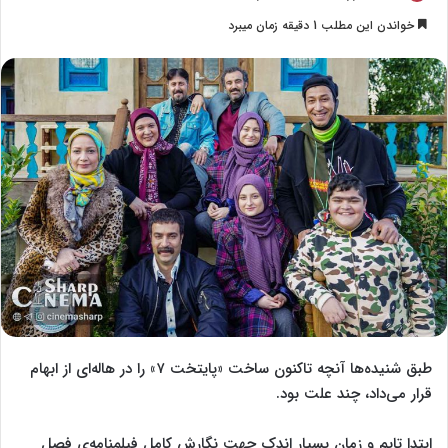
o
ر
خواندن این مطلب 1 دقیقه زمان میبرد
l
س
l
ا
o
ل
w
ا
o
ی
n
م
X
ی
ل
طبق شنیده‌ها آنچه تاکنون ساخت «پایتخت ۷» را در هاله‌ای از ابهام
قرار می‌داد، چند علت بود.
ابتدا تایم و زمان بسیار اندک جهت نگارش کامل فیلمنامه‌ی فصل