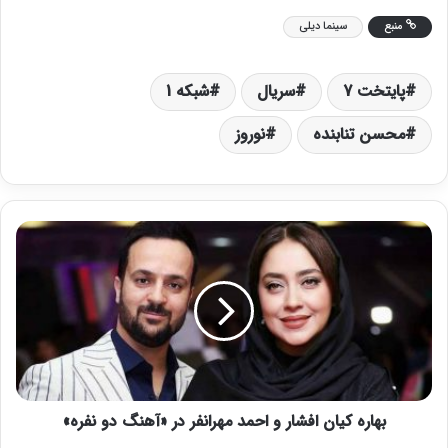
منبع
سینما دیلی
پایتخت 7
سریال
شبکه 1
محسن تنابنده
نوروز
ب
ه
ا
ر
ه
ک
ی
ا
ن
بهاره کیان افشار و احمد مهرانفر در «آهنگ دو نفره»
ا
ف