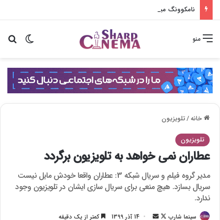
نامکوونگ مین در همسر بازجویی سختی از لی سانگ هی می‌کند
تغییر پو
جس
منو
خانه
/
تلویزیون
تلویزیون
عطاران نمی خواهد به تلویزیون برگردد
مدیر گروه فیلم و سریال شبکه 3: عطاران واقعا خودش مایل نیست
سریال بسازد. هیچ منعی برای سریال سازی ایشان در تلویزیون وجود
ندارد.
سینما شارپ
F
ا
14 آذر 1399
کمتر از یک دقیقه