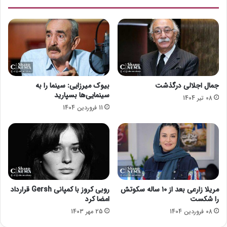
ن
ق
د
ل
ر
ب
س
س
ی
ن
ن
گ
م
ی
ا
پ
جمال اجلالی درگذشت
بیوک میرزایی: سینما را به
و
ی
سینمایی‌ها بسپارید
08 تیر 1404
ن
و
11 فروردین 1404
م
س
ا
ت
ی
ش
آ
ن
ل
ا
مریلا زارعی بعد از ۱۰ ساله سکوتش
روبی کروز با کمپانی Gersh قرارداد
ی
را شکست
امضا کرد
ن
08 فروردین 1404
25 مهر 1403