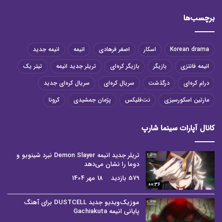
برچسب‌ها
Korean drama
اسکار
اصغر فرهادی
انیمه
انیمه جدید
انیمه فانتزی
بازیگر
بازیگر کره‌ای
تریلر جدید انیمه
تیتر یک
درام کره‌ای
درگذشت
سریال کره‌ای
سریال کره‌ای جدید
مارتین اسکورسیزی
نت‌فلیکس
پژمان جمشیدی
کرونا
کانال آپارات سینما شارپ
تریلر جدید انیمه Demon Slayer نبرد شینوبو و
دوما را نشان می‌دهد
579 بازدید
18 مهر 1404
00:36
موزیک‌ویدیو جدید DUSTCELL برای آهنگ
پایانی انیمه Gachiakuta