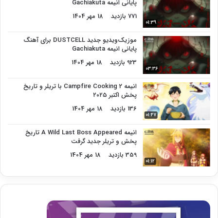
پایانی انیمه Gachiakuta
771 بازدید
18 مهر 1404
01:39
موزیک‌ویدیو جدید DUSTCELL برای آهنگ
پایانی انیمه Gachiakuta
923 بازدید
18 مهر 1404
03:36
انیمه Campfire Cooking 2 با تریلر و تاریخ
پخش اکتبر ۲۰۲۵
136 بازدید
18 مهر 1404
01:47
انیمه A Wild Last Boss Appeared تاریخ
پخش و تریلر جدید گرفت
359 بازدید
18 مهر 1404
01:12