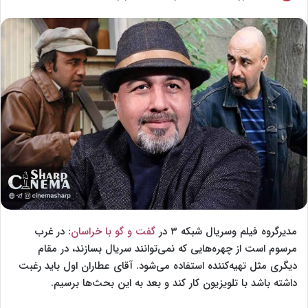
o
ر
l
س
l
ا
o
ل
w
ا
o
ی
n
م
X
ی
ل
مدیرگروه فیلم وسریال شبکه ۳ در
گفت و گو با خراسان
: در غرب
مرسوم است از چهره‌هایی که نمی‌توانند سریال بسازند، در مقام
دیگری مثل تهیه‌کننده استفاده می‌شود. آقای عطاران اول باید رغبت
داشته باشد با تلویزیون کار کند و بعد به این بحث‌ها برسیم.