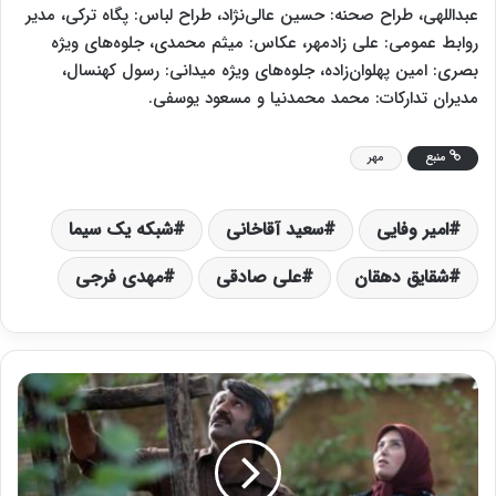
عبداللهی، طراح صحنه: حسین عالی‌نژاد، طراح لباس: پگاه ترکی، مدیر
روابط عمومی: علی زادمهر، عکاس: میثم محمدی، جلوه‌های ویژه
بصری: امین پهلوان‌زاده، جلوه‌های ویژه میدانی: رسول کهنسال،
مدیران تدارکات: محمد محمدنیا و مسعود یوسفی.
منبع
مهر
امیر وفایی
سعید آقاخانی
شبکه یک سیما
شقایق دهقان
علی صادقی
مهدی فرجی
س
ا
خ
ت
ف