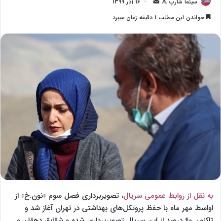
سینما شارپ
F
ا
16 آذر 1399
o
ر
خواندن این مطلب 1 دقیقه زمان میبرد
l
س
l
ا
o
ل
w
ا
o
ی
n
م
X
ی
ل
به نقل از روابط عمومی سریال
، تصویربرداری فصل سوم «نون.خ» از
اواسط مهر ماه با حفظ پروتکل‌های بهداشتی در تهران آغاز شد و
تاکنون ۶۰ درصد از این سریال تصویربرداری شده و شقایق دهقان و