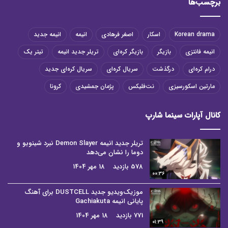
برچسب‌ها
Korean drama
اسکار
اصغر فرهادی
انیمه
انیمه جدید
انیمه فانتزی
بازیگر
بازیگر کره‌ای
تریلر جدید انیمه
تیتر یک
درام کره‌ای
درگذشت
سریال کره‌ای
سریال کره‌ای جدید
مارتین اسکورسیزی
نت‌فلیکس
پژمان جمشیدی
کرونا
کانال آپارات سینما شارپ
تریلر جدید انیمه Demon Slayer نبرد شینوبو و
دوما را نشان می‌دهد
578 بازدید
18 مهر 1404
00:36
موزیک‌ویدیو جدید DUSTCELL برای آهنگ
پایانی انیمه Gachiakuta
771 بازدید
18 مهر 1404
01:39