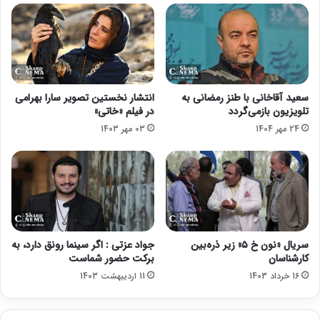
ج
و
ر
ی
ب
ه
سعید آقاخانی با طنز رمضانی به
انتشار نخستین تصویر سارا بهرامی
د
تلویزیون بازمی‌گردد
در فیلم «خاتی»
خ
24 مهر 1404
03 مهر 1403
ت
ر
م
ح
م
ل
ه
ک
سریال «نون خ ۵» زیر ذره‌بین
جواد عزتی : اگر سینما رونق دارد، به
ر
کارشناسان
برکت حضور شماست
د
16 خرداد 1403
11 اردیبهشت 1403
ن
د