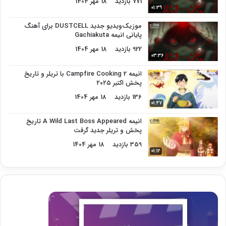
771 بازدید
18 مهر 1404
01:39
موزیک‌ویدیو جدید DUSTCELL برای آهنگ
پایانی انیمه Gachiakuta
922 بازدید
18 مهر 1404
03:36
انیمه Campfire Cooking 2 با تریلر و تاریخ
پخش اکتبر ۲۰۲۵
136 بازدید
18 مهر 1404
01:47
انیمه A Wild Last Boss Appeared تاریخ
پخش و تریلر جدید گرفت
359 بازدید
18 مهر 1404
01:12