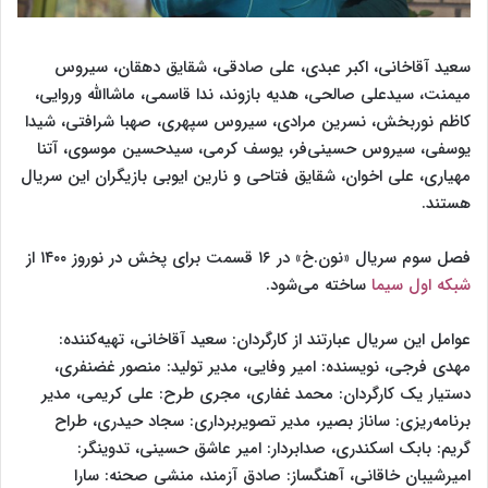
سعید آقاخانی، اکبر عبدی، علی صادقی، شقایق دهقان، سیروس
میمنت، سیدعلی صالحی، هدیه بازوند، ندا قاسمی، ماشاالله وروایی،
کاظم نوربخش، نسرین مرادی، سیروس سپهری، صهبا شرافتی، شیدا
یوسفی، سیروس حسینی‌فر، یوسف کرمی، سیدحسین موسوی، آتنا
مهیاری، علی اخوان، شقایق فتاحی و نارین ایوبی بازیگران این سریال
هستند.
فصل سوم سریال «نون.خ» در ۱۶ قسمت برای پخش در نوروز ۱۴۰۰ از
شبکه اول سیما
ساخته می‌شود.
عوامل این سریال عبارتند از کارگردان: سعید آقاخانی، تهیه‌کننده:
مهدی فرجی، نویسنده: امیر وفایی، مدیر تولید: منصور غضنفری،
دستیار یک کارگردان: محمد غفاری، مجری طرح: علی کریمی، مدیر
برنامه‌ریزی: ساناز بصیر، مدیر تصویربرداری: سجاد حیدری، طراح
گریم: بابک اسکندری، صدابردار: امیر عاشق حسینی، تدوینگر:
امیرشیبان خاقانی، آهنگساز: صادق آزمند، منشی صحنه: سارا