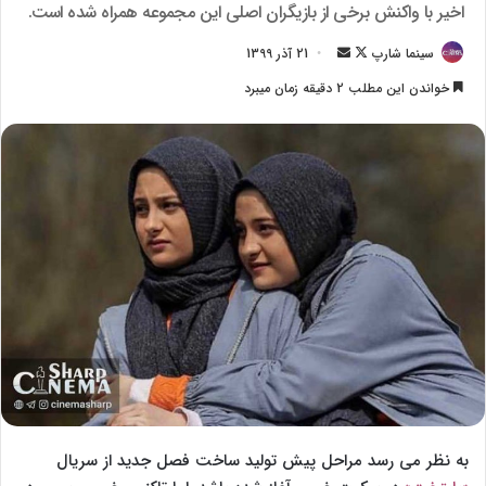
اخیر با واکنش برخی از بازیگران اصلی این مجموعه همراه شده است.
سینما شارپ
F
ا
21 آذر 1399
o
ر
خواندن این مطلب 2 دقیقه زمان میبرد
l
س
l
ا
o
ل
w
ا
o
ی
n
م
X
ی
ل
به نظر می رسد مراحل پیش تولید ساخت فصل جدید از سریال