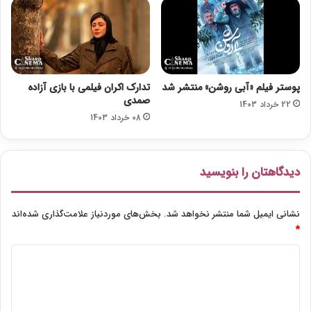
د
ن
ر
ر
گ
ف
ذ
ت
ش
ت
پوستر فیلم «آبی روشن» منتشر شد
تدارک اکران فیلمی با بازی آزاده
صمدی
22 خرداد 1403
08 خرداد 1403
دیدگاهتان را بنویسید
نشانی ایمیل شما منتشر نخواهد شد.
بخش‌های موردنیاز علامت‌گذاری شده‌اند
*
د
ی
د