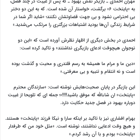
مهران احمدی ـ بازیگر نقش بهبود ـ که پس از غیبت در چند فصل،
به «پایتخت ۶» برگشت، خواستار آن شده است. که به این دو دختر
بی احترامی نشود و بی جهت قضاوتشان نکنند؛ «شاید اگر شما در
شرایط زندگی آن‌ها بودید اشتباهات بزرگتری را مرتکب می‌شدید.»
احمدی در بخش دیگری از اظهار نظرش آورده است که «این دو
نوجوان هیچوقت ادعای بازیگری نداشتند» و تاکید کرده است:
«دین ما و مرام ما همیشه به رسم قلندری و محبت و گذشت بوده
است و نه انتقام و تنبیه و بی معرفتی.»
این بازیگر در پایان صحبت‌هایش نوشته است: «سازندگان محترم
«پایتخت» ان شاءالله که موفق باشید!!!!»؛ جمله ای که تلویحا از غیبت
دوباره بهبود در فصل جدید حکایت دارد.
بهرام افشاری نیز با تاکید بر اینکه سارا و نیکا فرزند «پایتخت» هستند.
و هیچ وقت ادعایی نداشتند، نوشته است. «مثل خود من که طرفدار
«پایتخت» بودم و با آن رشد کردم.»