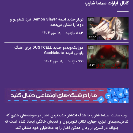
کانال آپارات سینما شارپ
تریلر جدید انیمه Demon Slayer نبرد شینوبو و
دوما را نشان می‌دهد
583 بازدید
18 مهر 1404
00:36
موزیک‌ویدیو جدید DUSTCELL برای آهنگ
پایانی انیمه Gachiakuta
771 بازدید
18 مهر 1404
01:39
وب سایت سینما شارپ با هدف انتشار جدیدترین اخبار در حوضه‌های هنری که
شامل:سینمای ایران، جهان، تئاتر، تلویزیون و نمایش خانگی ایجاد شده است که
بتواند در کسری از زمان ممکن اخبار را به مخاطبان خود منتقل کند.