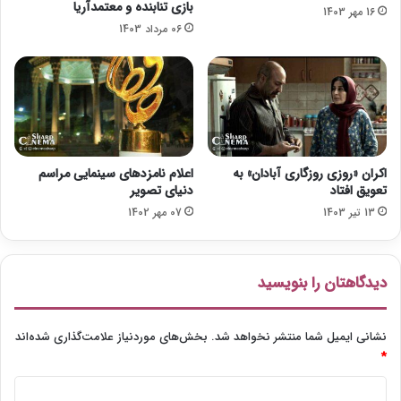
بازی تنابنده و معتمدآریا
16 مهر 1403
ا
ی‌
06 مرداد 1403
»
ش
ر
و
ا
ن
ف
د
ا
ش
ک
ر
اکران «روزی روزگاری آبادان» به
اعلام نامزدهای سینمایی مراسم
د
تعویق افتاد
دنیای تصویر
13 تیر 1403
07 مهر 1402
دیدگاهتان را بنویسید
نشانی ایمیل شما منتشر نخواهد شد.
بخش‌های موردنیاز علامت‌گذاری شده‌اند
*
د