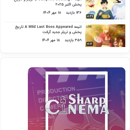
پخش اکتبر ۲۰۲۵
136 بازدید
18 مهر 1404
01:47
انیمه A Wild Last Boss Appeared تاریخ
پخش و تریلر جدید گرفت
359 بازدید
18 مهر 1404
01:12