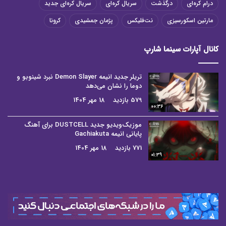
درام کره‌ای
درگذشت
سریال کره‌ای
سریال کره‌ای جدید
مارتین اسکورسیزی
نت‌فلیکس
پژمان جمشیدی
کرونا
کانال آپارات سینما شارپ
تریلر جدید انیمه Demon Slayer نبرد شینوبو و
دوما را نشان می‌دهد
579 بازدید
18 مهر 1404
00:36
موزیک‌ویدیو جدید DUSTCELL برای آهنگ
پایانی انیمه Gachiakuta
771 بازدید
18 مهر 1404
01:39