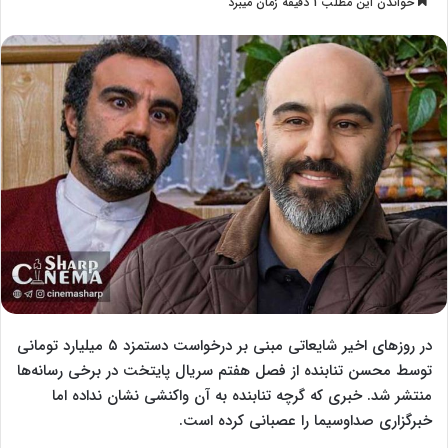
خواندن این مطلب 1 دقیقه زمان میبرد
l
س
l
ا
o
ل
w
ا
o
ی
n
م
X
ی
ل
در روزهای اخیر شایعاتی مبنی بر درخواست دستمزد ۵ میلیارد تومانی
توسط محسن تنابنده از فصل هفتم سریال پایتخت در برخی رسانه‌ها
منتشر شد. خبری که گرچه تنابنده به آن واکنشی نشان نداده اما
خبرگزاری صداوسیما را عصبانی کرده است.