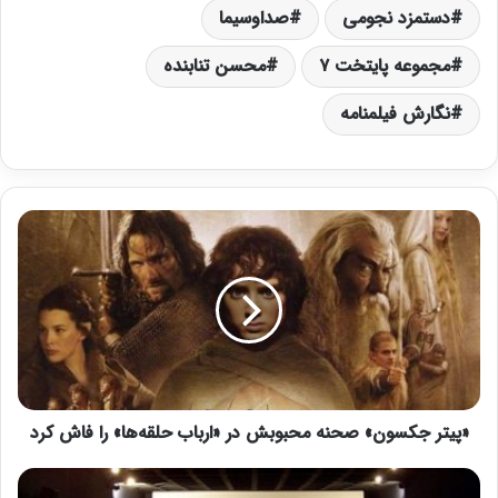
دستمزد نجومی
صداوسیما
مجموعه پایتخت ۷
محسن تنابنده
نگارش فیلمنامه
«
پ
ی
ت
ر
ج
ک
س
و
«پیتر جکسون» صحنه‌ محبوبش در «ارباب حلقه‌ها» را فاش کرد
ن
»
ص
س