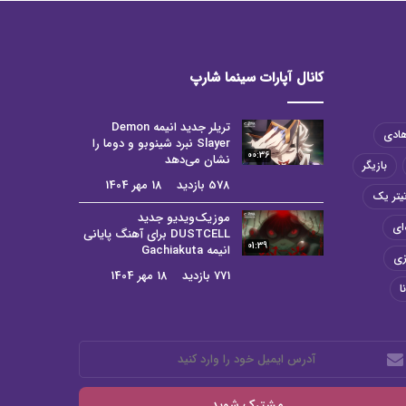
کانال آپارات سینما شارپ
تریلر جدید انیمه Demon
هادی
Slayer نبرد شینوبو و دوما را
00:36
نشان می‌دهد
بازیگر
578 بازدید
18 مهر 1404
یتر یک
موزیک‌ویدیو جدید
ای
DUSTCELL برای آهنگ پایانی
01:39
انیمه Gachiakuta
زی
771 بازدید
18 مهر 1404
ا
رس
میل
د