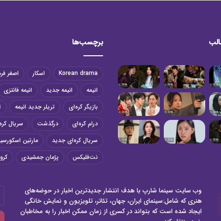
الب
برچسب‌ها
Korean drama
اسکار
اصغر فر
انیمه
انیمه جدید
انیمه فانتزی
بازیگر کره‌ای
تریلر جدید انیمه
ت
درام کره‌ای
درگذشت
سریال کره‌
سریال کره‌ای جدید
مارتین اسکورسی
نت‌فلیکس
پژمان جمشیدی
کرون
وب سایت سینما شارپ با هدف انتشار جدیدترین اخبار در حوضه‌های
آد
هنری که شامل:سینمای ایران، جهان، تئاتر، تلویزیون و نمایش خانگی
ای
ایجاد شده است که بتواند در کسری از زمان ممکن اخبار را به مخاطبان
خو