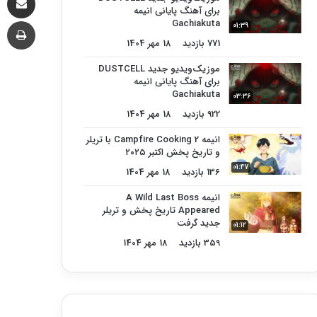
برای آهنگ پایانی انیمه
چا
Gachiakuta
01:39
771 بازدید
18 مهر 1404
موزیک‌ویدیو جدید DUSTCELL
برای آهنگ پایانی انیمه
Gachiakuta
03:36
922 بازدید
18 مهر 1404
انیمه Campfire Cooking 2 با تریلر
و تاریخ پخش اکتبر ۲۰۲۵
01:47
136 بازدید
18 مهر 1404
انیمه A Wild Last Boss
Appeared تاریخ پخش و تریلر
جدید گرفت
01:12
359 بازدید
18 مهر 1404