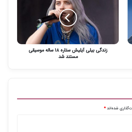
ن
د
گ
ی
ب
ی
ل
ی
زندگی بیلی آیلیش ستاره ۱۸ ساله موسیقی
آ
ی
مستند شد
ل
ی
ش
س
ت
ا
ر
ه
‌گذاری شده‌اند
*
۱
۸
س
ا