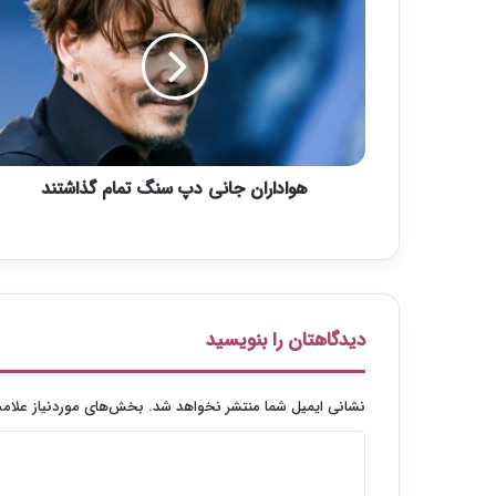
و
ا
د
ا
ر
ا
ن
ج
هواداران جانی دپ سنگ تمام گذاشتند
ا
ن
ی
د
پ
س
ن
دیدگاهتان را بنویسید
گ
ت
م
نشانی ایمیل شما منتشر نخواهد شد.
بخش‌های موردنیاز علامت
ا
م
د
گ
ی
ذ