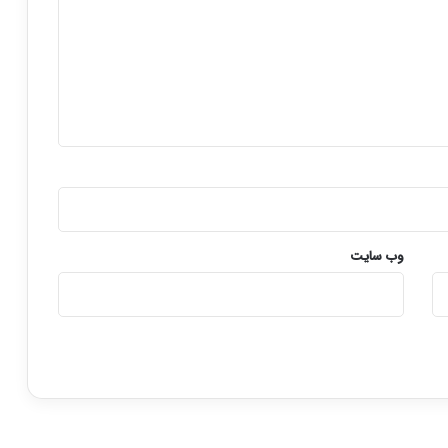
ل
ه
م
و
س
ی
ق
ی
م
س
ت
ن
وب‌ سایت
د
ش
د