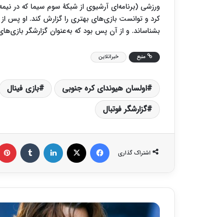
ورزشی (برنامه‌ای آرشیوی از شبکهٔ سوم سیما که در ن
بشناساند. و از آن پس بود که به‌عنوان گزارشگر بازی‌ها
منبع
خبراتلاین
اولسان هیوندای کره جنوبی
بازی فینال
گزارشگر فوتبال
فیس بوک
X
لینکدین
‫تامبلر
اشتراک گذاری
ه