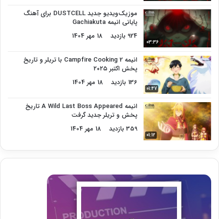
موزیک‌ویدیو جدید DUSTCELL برای آهنگ
پایانی انیمه Gachiakuta
924 بازدید
18 مهر 1404
03:36
انیمه Campfire Cooking 2 با تریلر و تاریخ
پخش اکتبر ۲۰۲۵
136 بازدید
18 مهر 1404
01:47
انیمه A Wild Last Boss Appeared تاریخ
پخش و تریلر جدید گرفت
359 بازدید
18 مهر 1404
01:12