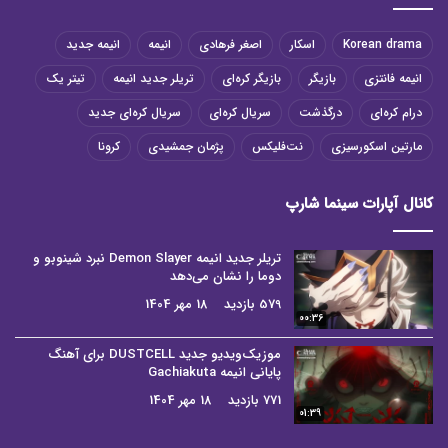
Korean drama
اسکار
اصغر فرهادی
انیمه
انیمه جدید
انیمه فانتزی
بازیگر
بازیگر کره‌ای
تریلر جدید انیمه
تیتر یک
درام کره‌ای
درگذشت
سریال کره‌ای
سریال کره‌ای جدید
مارتین اسکورسیزی
نت‌فلیکس
پژمان جمشیدی
کرونا
کانال آپارات سینما شارپ
تریلر جدید انیمه Demon Slayer نبرد شینوبو و
دوما را نشان می‌دهد
579 بازدید
18 مهر 1404
00:36
موزیک‌ویدیو جدید DUSTCELL برای آهنگ
پایانی انیمه Gachiakuta
771 بازدید
18 مهر 1404
01:39