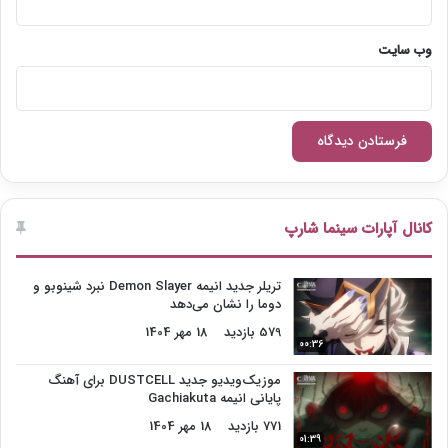
وب‌ سایت
کانال آپارات سینما شارپ
تریلر جدید انیمه Demon Slayer نبرد شینوبو و
دوما را نشان می‌دهد
579 بازدید
18 مهر 1404
00:36
موزیک‌ویدیو جدید DUSTCELL برای آهنگ
پایانی انیمه Gachiakuta
771 بازدید
18 مهر 1404
01:39