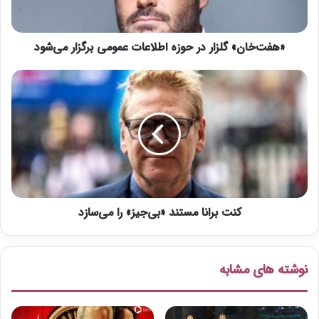
ن
»
گ
«هفت‌خان» گلزار در حوزه اطلاعات عمومی برگزار می‌شود
ل
ز
ا
ک
ر
ن
د
ت
ر
ب
ح
ر
و
ا
ز
ن
ه
ا
ا
م
ط
کنت برانا مستند «بی‌جیز» را می‌سازد
س
ل
ت
ا
ن
ع
د
نوشته های مشابه
ا
«
ت
ب
ع
ی‌
م
ج