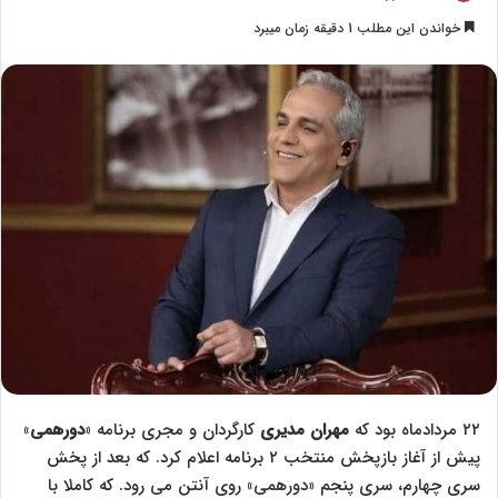
o
ر
خواندن این مطلب 1 دقیقه زمان میبرد
l
س
l
ا
o
ل
w
ا
o
ی
n
م
X
ی
ل
۲۲ مردادماه بود که
مهران مدیری
کارگردان و مجری برنامه «
دورهمی
»
پیش از آغاز بازپخش منتخب ۲ برنامه اعلام کرد. که بعد از پخش
سری چهارم، سری پنجم «دورهمی» روی آنتن می رود. که کاملا با