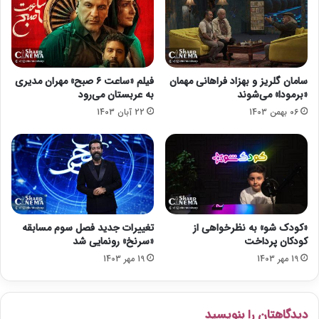
و
ی
م
ز
ی
»
ب
ر
ر
ا
سامان گلریز و بهزاد فراهانی مهمان
فیلم «ساعت ۶ صبح» مهران مدیری
گ
م
«برمودا» می‌شوند
به عربستان می‌رود
ز
ی‌
06 بهمن 1403
22 آبان 1403
ا
س
ر
ا
م
ز
ی‌
د
ش
و
د
«کودک شو» به نظرخواهی از
تغییرات جدید فصل سوم مسابقه
کودکان پرداخت
«سرنخ» رونمایی شد
19 مهر 1403
19 مهر 1403
دیدگاهتان را بنویسید