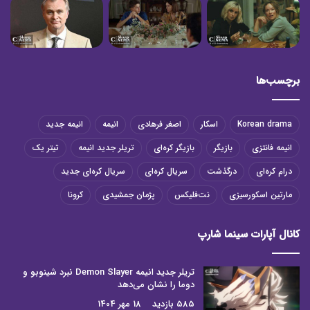
برچسب‌ها
Korean drama
اسکار
اصغر فرهادی
انیمه
انیمه جدید
انیمه فانتزی
بازیگر
بازیگر کره‌ای
تریلر جدید انیمه
تیتر یک
درام کره‌ای
درگذشت
سریال کره‌ای
سریال کره‌ای جدید
مارتین اسکورسیزی
نت‌فلیکس
پژمان جمشیدی
کرونا
کانال آپارات سینما شارپ
تریلر جدید انیمه Demon Slayer نبرد شینوبو و
دوما را نشان می‌دهد
585 بازدید
18 مهر 1404