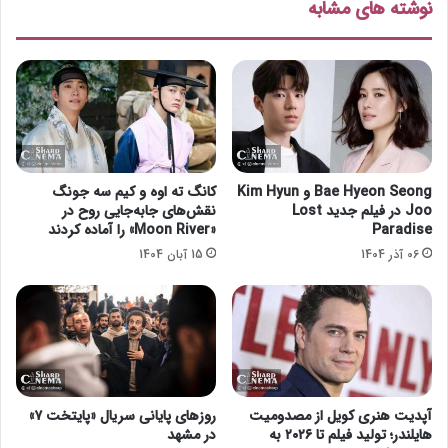
نوشته های مشابه
ا
س
ک
ا
ر
ن
ش
د
Bae Hyeon Seong و Kim Hyun
کانگ ته اوه و کیم سه جونگ
Joo در فیلم جدید Lost
نقش‌های جابه‌جایی روح در
Paradise
«Moon River» را آماده کردند
06 آذر 1404
15 آبان 1404
آپدیت هنری کویل از مصدومیت
روزهای پایانی سریال «پایتخت ۷»
هایلندر؛ تولید فیلم تا ۲۰۲۶ به
در مشهد