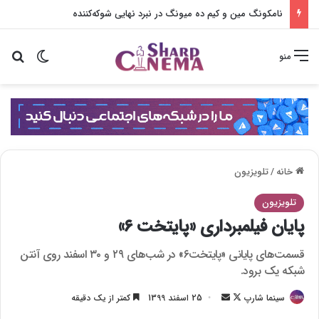
نامکونگ مین و کیم ده میونگ در نبرد نهایی شوکه‌کننده
تغییر پو
جس
منو
خانه
/
تلویزیون
تلویزیون
پایان فیلمبرداری «پایتخت ۶»
قسمت‌های پایانی «پایتخت۶» در شب‌های ۲۹ و ۳۰ اسفند روی آنتن
شبکه‌ یک برود.
سینما شارپ
F
ا
25 اسفند 1399
کمتر از یک دقیقه
o
ر