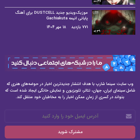
00:36
موزیک‌ویدیو جدید DUSTCELL برای آهنگ
پایانی انیمه Gachiakuta
771 بازدید
18 مهر 1404
01:39
وب سایت سینما شارپ با هدف انتشار جدیدترین اخبار در حوضه‌های هنری که
شامل:سینمای ایران، جهان، تئاتر، تلویزیون و نمایش خانگی ایجاد شده است که
بتواند در کسری از زمان ممکن اخبار را به مخاطبان خود منتقل کند.
آدرس
ایمیل
خود
را
وارد