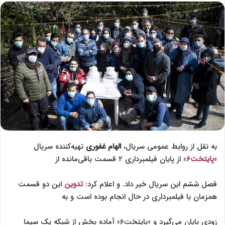
l
س
l
ا
o
ل
w
ا
o
ی
n
م
X
ی
ل
به نقل از روابط عمومی سریال،
الهام غفوری
تهیه‌کننده‌ سریال
«
پایتخت6
» از پایان فیلمبرداری ۲ قسمت باقی‌مانده از
فصل ششم این سریال خبر داد. و اعلام کرد:
تدوین
این دو قسمت
همزمان با فیلمبرداری در حال انجام بوده است و به
زودی پایان می‌گیرد و «پایتخت6» آماده‌ پخش از شبکه‌ یک سیما