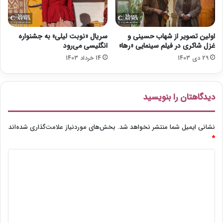
ا
ت
ی
ر
ا
ی
ی
ن
اولین تصویر از شهاب حسینی و
سریال «نوبت لیلی» به جشنواره
ر
ف
غزل شاکری در فیلم سینمایی «رها»
انگلیسی می‌رود
ا
ی
29 دی 1403
14 خرداد 1403
ن
ل
م
ب
ی
دیدگاهتان را بنویسید
ن‌
ا
ل
نشانی ایمیل شما منتشر نخواهد شد.
بخش‌های موردنیاز علامت‌گذاری شده‌اند
م
*
ل
د
ل
ی
ی
د
گ
ا