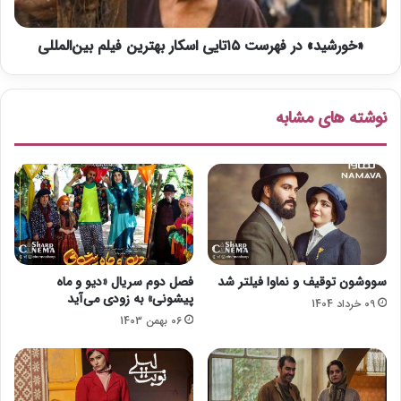
ش
»
ا
د
ن
«خورشید» در فهرست ۱۵تایی اسکار بهترین فیلم بین‌المللی
ر
ا
ف
و
ه
ل
ر
نوشته های مشابه
ی
س
ن
ت
ف
۱
ی
۵
ل
ت
م
ا
ب
ی
ر
ی
د
ا
سووشون توقیف و نماوا فیلتر شد
فصل دوم سریال «دیو و ماه
ا
س
پیشونی» به زودی می‌آید
09 خرداد 1404
ر
ک
06 بهمن 1403
س
ا
ی
ر
ن
ب
م
ه