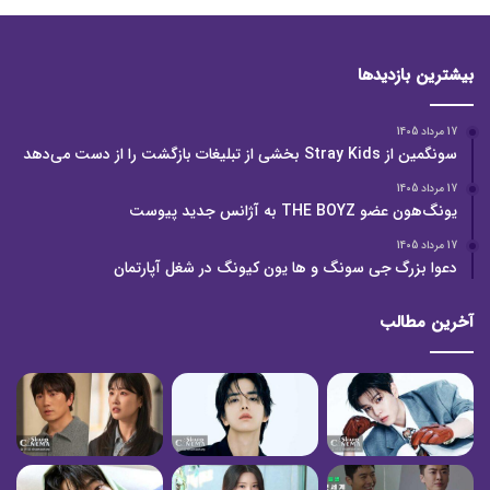
بیشترین بازدیدها
17 مرداد 1405
سونگمین از Stray Kids بخشی از تبلیغات بازگشت را از دست می‌دهد
17 مرداد 1405
یونگ‌هون عضو THE BOYZ به آژانس جدید پیوست
17 مرداد 1405
دعوا بزرگ جی سونگ و ها یون کیونگ در شغل آپارتمان
آخرین مطالب