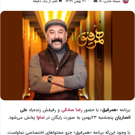
سینما شارپ
F
ا
21 بهمن 1399
کمتر از یک دقیقه
o
ر
l
س
l
ا
o
ل
w
ا
o
ی
n
م
X
ی
ل
برنامه «
همرفیق
» با حضور
رضا صادقی
و رفیقش زنده‌یاد
علی
انصاریان
پنجشنبه ۲۳بهمن به صورت رایگان در
نماوا
پخش می‌شود.
با وجود این‌که برنامه «همرفیق» جزو محتواهای اختصاصی نماواست.