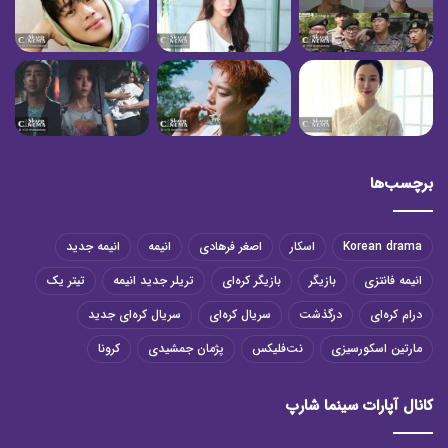
برچسب‌ها
Korean drama
اسکار
اصغر فرهادی
انیمه
انیمه جدید
انیمه فانتزی
بازیگر
بازیگر کره‌ای
تریلر جدید انیمه
تیتر یک
درام کره‌ای
درگذشت
سریال کره‌ای
سریال کره‌ای جدید
مارتین اسکورسیزی
نت‌فلیکس
پژمان جمشیدی
کرونا
کانال آپارات سینما شارپ