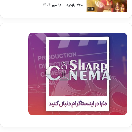
360 بازدید
18 مهر 1404
01:12