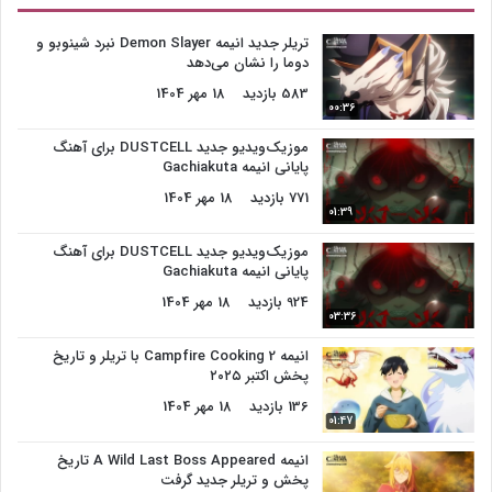
تریلر جدید انیمه Demon Slayer نبرد شینوبو و
دوما را نشان می‌دهد
583 بازدید
18 مهر 1404
00:36
موزیک‌ویدیو جدید DUSTCELL برای آهنگ
پایانی انیمه Gachiakuta
771 بازدید
18 مهر 1404
01:39
موزیک‌ویدیو جدید DUSTCELL برای آهنگ
پایانی انیمه Gachiakuta
924 بازدید
18 مهر 1404
03:36
انیمه Campfire Cooking 2 با تریلر و تاریخ
پخش اکتبر ۲۰۲۵
136 بازدید
18 مهر 1404
01:47
انیمه A Wild Last Boss Appeared تاریخ
پخش و تریلر جدید گرفت