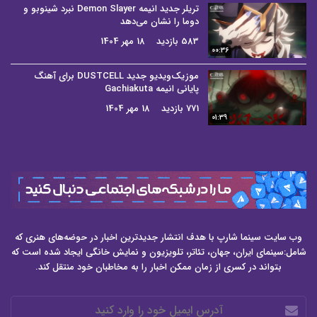
تریلر جدید انیمه Demon Slayer نبرد شینوبو و
دوما را نشان می‌دهد
583 بازدید
18 مهر 1404
00:36
موزیک‌ویدیو جدید DUSTCELL برای آهنگ
پایانی انیمه Gachiakuta
771 بازدید
18 مهر 1404
01:39
وب سایت سینما شارپ با هدف انتشار جدیدترین اخبار در حوضه‌های هنری که
شامل:سینمای ایران، جهان، تئاتر، تلویزیون و نمایش خانگی ایجاد شده است که
بتواند در کسری از زمان ممکن اخبار را به مخاطبان خود منتقل کند.
آدرس