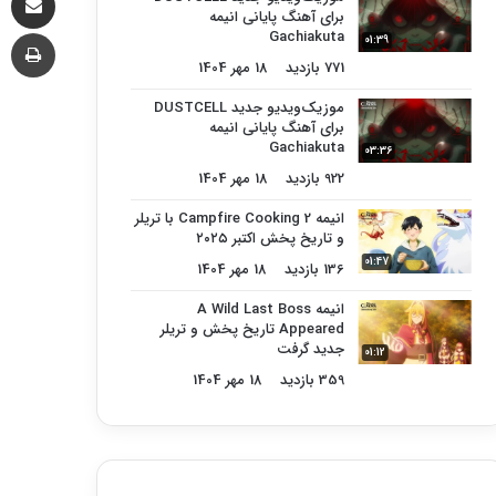
برای آهنگ پایانی انیمه
چا
Gachiakuta
01:39
771 بازدید
18 مهر 1404
موزیک‌ویدیو جدید DUSTCELL
برای آهنگ پایانی انیمه
Gachiakuta
03:36
922 بازدید
18 مهر 1404
انیمه Campfire Cooking 2 با تریلر
و تاریخ پخش اکتبر ۲۰۲۵
01:47
136 بازدید
18 مهر 1404
انیمه A Wild Last Boss
Appeared تاریخ پخش و تریلر
جدید گرفت
01:12
359 بازدید
18 مهر 1404