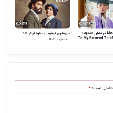
م
ی
۲
۰
۲
۱
Moon Sang Min در نقش شاهزاده
سووشون توقیف و نماوا فیلتر شد
ا
ع
09 خرداد 1404
ل
ا
م
ش
د
‌گذاری شده‌اند
*