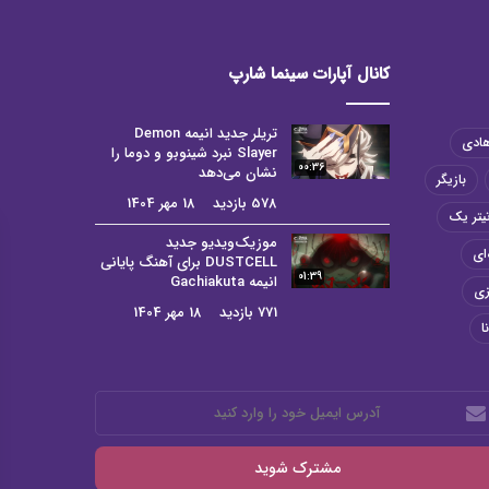
کانال آپارات سینما شارپ
تریلر جدید انیمه Demon
هادی
Slayer نبرد شینوبو و دوما را
00:36
نشان می‌دهد
بازیگر
578 بازدید
18 مهر 1404
یتر یک
موزیک‌ویدیو جدید
ای
DUSTCELL برای آهنگ پایانی
01:39
انیمه Gachiakuta
زی
771 بازدید
18 مهر 1404
ا
رس
میل
د