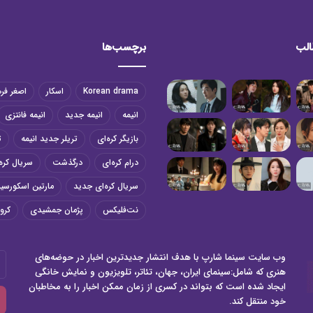
الب
برچسب‌ها
Korean drama
اسکار
اصغر فر
انیمه
انیمه جدید
انیمه فانتزی
بازیگر کره‌ای
تریلر جدید انیمه
ت
درام کره‌ای
درگذشت
سریال کره‌
سریال کره‌ای جدید
مارتین اسکورسی
نت‌فلیکس
پژمان جمشیدی
کرون
وب سایت سینما شارپ با هدف انتشار جدیدترین اخبار در حوضه‌های
آد
هنری که شامل:سینمای ایران، جهان، تئاتر، تلویزیون و نمایش خانگی
ای
ایجاد شده است که بتواند در کسری از زمان ممکن اخبار را به مخاطبان
خو
خود منتقل کند.
را