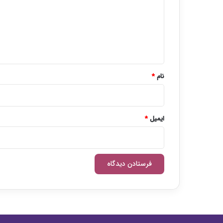
گ
ا
ه
*
نام
*
ایمیل
*