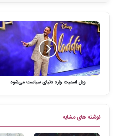
و
ی
ل
ا
س
م
ی
ت
و
ویل اسمیت وارد دنیای سیاست می‌شود
ا
ر
د
د
ن
ی
نوشته های مشابه
ا
ی
س