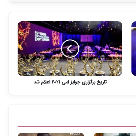
ت
ا
ر
ی
خ
ب
ر
گ
ز
تاریخ برگزاری جوایز امی ۲۰۲۱ اعلام شد
ا
ر
ی
ج
و
ا
ی
ز
ا