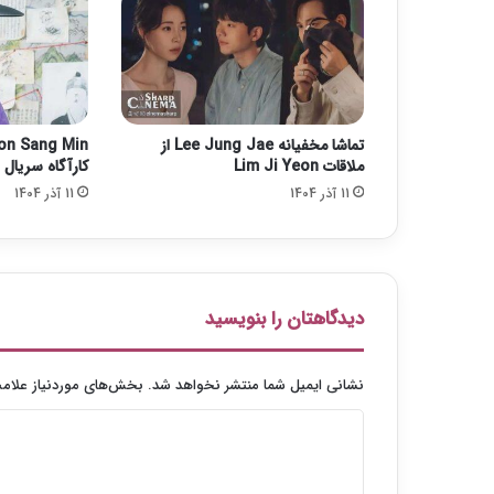
ی
ا
س
ت
م
ی‌
تماشا مخفیانه Lee Jung Jae از
ش
ملاقات Lim Ji Yeon
کارآگاه سریال To My Beloved Thief
و
11 آذر 1404
11 آذر 1404
د
دیدگاهتان را بنویسید
نشانی ایمیل شما منتشر نخواهد شد.
بخش‌های موردنیاز علامت
د
ی
د