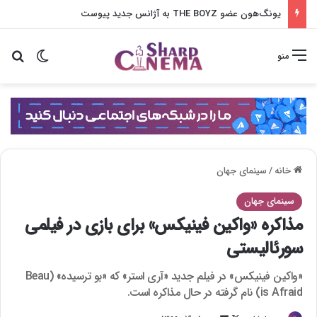
یونگ‌هون عضو THE BOYZ به آژانس جدید پیوست
تغییر پو
جس
منو
خانه
/
سینمای جهان
سینمای جهان
مذاکره «واکین فینیکس» برای بازی در فیلمی
سورئالیستی
«واکین فینیکس» در فیلم جدید «آری استر» که «بو ترسیده» (Beau
is Afraid) نام گرفته در حال مذاکره است.