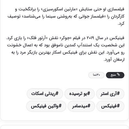
فیلمسازی او حتی ستایش «مارتین اسکورسیزی» را برانگخیت و
کارگردان را «فیلمساز جوانی که به‌روشنی سینما را می‌شناسد» توصیف
کرد.
فینیکس در سال ۲۰۱۹ در فیلم «جوکر» نقش «آرتور فلک» را بازی کرد.
این شخصیت یک استندآپ کمدین ناموفق بود که به اعمال خشونت
رو می‌آورد. این نقش برای فینیکس اسکار بهترین بازیگر مرد را به
ارمغان آورد.
منبع
۳۰نما
آری استر
بو ترسیده
ریدلی اسکات
فینیکس
میدسامر
واکین فینیکس