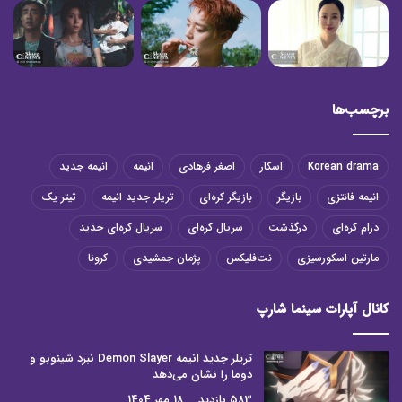
برچسب‌ها
Korean drama
اسکار
اصغر فرهادی
انیمه
انیمه جدید
انیمه فانتزی
بازیگر
بازیگر کره‌ای
تریلر جدید انیمه
تیتر یک
درام کره‌ای
درگذشت
سریال کره‌ای
سریال کره‌ای جدید
مارتین اسکورسیزی
نت‌فلیکس
پژمان جمشیدی
کرونا
کانال آپارات سینما شارپ
تریلر جدید انیمه Demon Slayer نبرد شینوبو و
دوما را نشان می‌دهد
583 بازدید
18 مهر 1404