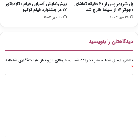
ع
پل شریدر پس از ۲۰ دقیقه تماشای
پیش‌نمایش آسیایی فیلم «گلادیاتور
د
«جوکر ۲» از سینما خارج شد
۲» در جشنواره فیلم توکیو
ا
24 مهر 1403
20 مهر 1403
د
دیدگاهتان را بنویسید
نشانی ایمیل شما منتشر نخواهد شد.
بخش‌های موردنیاز علامت‌گذاری شده‌اند
*
د
ی
د
گ
ا
ه
*