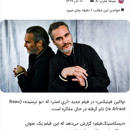
سینما شارپ
F
ا
01 آذر 1399
o
ر
خواندن این مطلب 1 دقیقه زمان میبرد
l
س
l
ا
o
ل
w
ا
o
ی
n
م
X
ی
ل
«واکین فینیکس» در فیلم جدید «آری استر» که «بو ترسیده» (Beau
is Afraid) نام گرفته در حال مذاکره است.
«دیسکاسینگ‌فیلم» گزارش می‌دهد که این فیلم یک عنوان