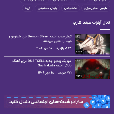
مارتین اسکورسیزی
نت‌فلیکس
پژمان جمشیدی
کرونا
کانال آپارات سینما شارپ
تریلر جدید انیمه Demon Slayer نبرد شینوبو و
دوما را نشان می‌دهد
583 بازدید
18 مهر 1404
00:36
موزیک‌ویدیو جدید DUSTCELL برای آهنگ
پایانی انیمه Gachiakuta
771 بازدید
18 مهر 1404
01:39