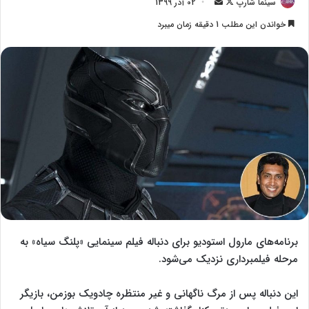
سینما شارپ
F
ا
02 آذر 1399
o
ر
خواندن این مطلب 1 دقیقه زمان میبرد
l
س
l
ا
o
ل
w
ا
o
ی
n
م
X
ی
ل
برنامه‌های مارول استودیو برای دنباله فیلم سینمایی «پلنگ سیاه» به
مرحله فیلمبرداری نزدیک می‌شود.
این دنباله پس از مرگ ناگهانی و غیر منتظره چادویک بوزمن، بازیگر