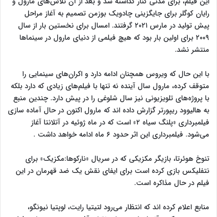
این فیلم، برای مدتی کنار گذاشته شد و بعد از آن تلاش‌های مارول و
رایان کوگلر برای جایگزینی چادویک بوزمن تصمیم به آغاز مراحل
پیش تولید در مارس ۲۰۲۱ گرفتند. امسال برای نخستین بار از سال
۲۰۰۹ برای اولین بار بود که هیچ فیلمی از دنیای مارول در سینما‌ها
منتشر نشد.
با این حال که ویروس همچنان ادامه دارد و اکران‌های سینمایی را
متوقف کرده، مارول سال آینده نه تنها با فیلم‌های زیادی که دارد بلکه
با پروژه‌های تلویزیونی نیز سال شلوغی را در پیش دارد. چندین منبع
به هالیوود ریپورتر گزارش داده اند که مارول اکنون در حال آماده سازی
فیلمبرداری «پلنگ سیاه ۲» است که در ماه ژوئیه در آتلانتا آغاز
می‌شود. فیلمبرداری این اثر حدود ۶ ماه ادامه خواهد داشت .
تنوخ هوئرتا، بازیگر مکزیکی که در سریال «نارکوها:مکزیک» برای
نتفلیکس بازی کرده است برای ایفای نقش یک ضد قهرمان در این
فیلم در حال مذاکره است.
منابع اعلام کرده اند که انتظار می‌رود لتیتیا رایت، لوپتیا نیونگو،