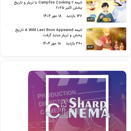
انیمه Campfire Cooking 2 با تریلر و تاریخ
پخش اکتبر ۲۰۲۵
136 بازدید
18 مهر 1404
01:47
انیمه A Wild Last Boss Appeared تاریخ
پخش و تریلر جدید گرفت
360 بازدید
18 مهر 1404
01:12