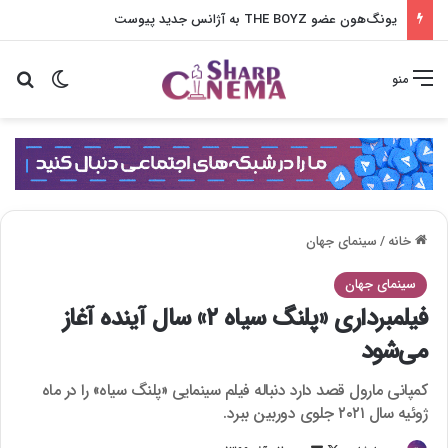
یونگ‌هون عضو THE BOYZ به آژانس جدید پیوست
تغییر پو
جس
منو
خانه
/
سینمای جهان
سینمای جهان
فیلمبرداری «پلنگ سیاه ۲» سال آینده آغاز
می‌شود
کمپانی مارول قصد دارد دنباله فیلم سینمایی «پلنگ سیاه» را در ماه
ژوئیه سال ۲۰۲۱ جلوی دوربین ببرد.