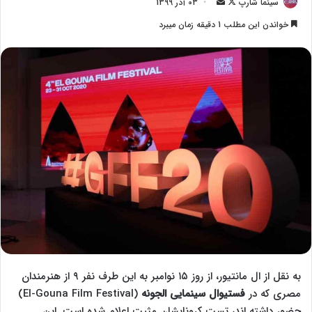
سینما شارپ
F
ا
03 آذر 1399
o
ر
خواندن این مطلب 1 دقیقه زمان میبرد
l
س
l
ا
o
ل
w
ا
o
ی
n
م
X
ی
ل
به نقل از ال مانتیور، از روز ۱۵ نوامبر به این طرف نفر ۹ از هنرمندان
مصری که در
فستیوال سینمایی الجونه
(El-Gouna Film Festival)
حضور داشته اند، تست کرونایشان مثبت اعلام شده است. این