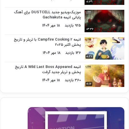
01:39
موزیک‌ویدیو جدید DUSTCELL برای آهنگ
پایانی انیمه Gachiakuta
925 بازدید
18 مهر 1404
03:36
انیمه Campfire Cooking 2 با تریلر و تاریخ
پخش اکتبر ۲۰۲۵
136 بازدید
18 مهر 1404
01:47
انیمه A Wild Last Boss Appeared تاریخ
پخش و تریلر جدید گرفت
360 بازدید
18 مهر 1404
01:12