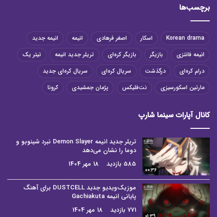
برچسب‌ها
Korean drama
اسکار
اصغر فرهادی
انیمه
انیمه جدید
انیمه فانتزی
بازیگر
بازیگر کره‌ای
تریلر جدید انیمه
تیتر یک
درام کره‌ای
درگذشت
سریال کره‌ای
سریال کره‌ای جدید
مارتین اسکورسیزی
نت‌فلیکس
پژمان جمشیدی
کرونا
کانال آپارات سینما شارپ
تریلر جدید انیمه Demon Slayer نبرد شینوبو و
دوما را نشان می‌دهد
585 بازدید
18 مهر 1404
00:36
موزیک‌ویدیو جدید DUSTCELL برای آهنگ
پایانی انیمه Gachiakuta
771 بازدید
18 مهر 1404
01:39