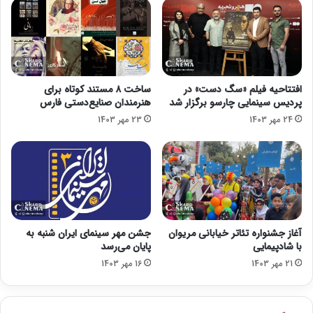
ق‌
د
ا
و
ل
ا
ن
ز
ا
د
س
ه
افتتاحیه فیلم «سگ دست» در
ساخت ۸ مستند کوتاه برای
ا
م
پردیس سینمایی چارسو برگزار شد
هنرمندان صنایع‌دستی فارس
ع
ی
24 مهر 1403
23 مهر 1403
ت
ن
ق
د
ا
و
د
س
د
ا
ا
ل
ر
ا
ی
ن
آغاز جشنواره تئاتر خیابانی مریوان
جشن مهر سینمای ایران شنبه به
د
ه
با شادپیمایی
پایان می‌رسد
ر
پ
21 مهر 1403
16 مهر 1403
ع
و
ا
ی
ی
ا