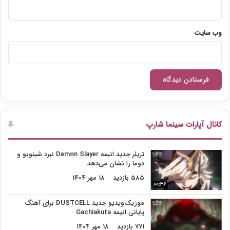
وب‌ سایت
کانال آپارات سینما شارپ
تریلر جدید انیمه Demon Slayer نبرد شینوبو و
دوما را نشان می‌دهد
585 بازدید
18 مهر 1404
00:36
موزیک‌ویدیو جدید DUSTCELL برای آهنگ
پایانی انیمه Gachiakuta
771 بازدید
18 مهر 1404