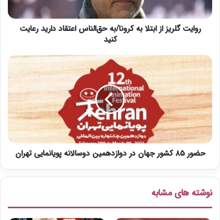
ر
ی
روایت گلریز از ابتلا به کرونا/به حق‌الناس اعتقاد دارید رعایت
ز
ا
کنید
ز
ا
ح
ب
ض
ت
و
ل
ر
ا
۸
ب
۵
ه
ک
ک
ش
ر
و
و
حضور ۸۵ کشور جهان در دوازدهمین دوسالانه پویانمایی تهران
ر
ن
ج
ا
ه
/
ا
نوشته های مشابه
ب
ن
ه
د
ح
ر