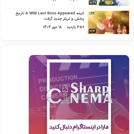
01:47
انیمه A Wild Last Boss Appeared تاریخ
پخش و تریلر جدید گرفت
359 بازدید
18 مهر 1404
01:12