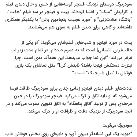
سودربرگ دوستان نزدیک فینچر گوشه‌هایی از حس و حال دیدن فیلم
با کارگردان “منک” را افشا کرده‌اند. پیت و فینچر در سه فیلم “هفت”،
“باشگاه مشت‌زنی” و “مورد عجیب بنجامین باتن” با یکدیگر همکاری
داشته‌اند و گاهی برای دیدن فیلم به سوی هم می‌شتابند.
پیت در مورد فینچر و شب‌های فیلم‌شان می‌گوید: “او یکی از
جالب‌ترین [انسانی] است که به عمرم دیده‌ام. در تمام مدت زیر لب
غرغر می‌کند: “این نما جواب می‌دهد. این هندآف بدی است. چرا
اینزرت دستکش اینجا باشد؟ ثابتش کن!” مثل تماشای یک بازی
فوتبال با “بیل بلییچیک” است.”
عادت‌های فیلم دیدن فینچر زمانی چنان برای سودربرگ طاقت‌فرسا
می‌شود که او باید اتاق را ترک می‌کرد. فینچر سودربرگ را در حین
مرحله‌ی پس از تولید “اتاق پناهگاه” به اتاق تدوین دعوت می‌کند و در
آنجا سودربرگ از نزدیک دقت و ظرافت او را درک می‌کند.
سودربرگ می‌گوید:
“دیوید یک لیزر نشانه‌گر بیرون آورد و دایره‌ای روی بخش فوقانی قاب