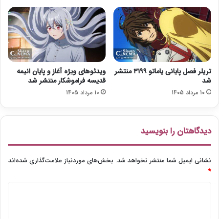
س
د
ل
ا
م
ب
م
ب
تریلر فصل پایانی یاماتو ۳۱۹۹ منتشر
ویدئوهای ویژه آغاز و پایان انیمه
ئ
شد
قدیسه فراموشکار منتشر شد
ی
10 مرداد 1405
10 مرداد 1405
»
دیدگاهتان را بنویسید
نشانی ایمیل شما منتشر نخواهد شد.
بخش‌های موردنیاز علامت‌گذاری شده‌اند
*
د
ی
د