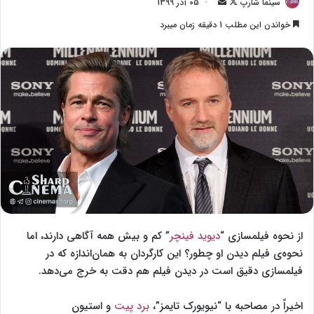
سینما شارپ
F
ا
05 آذر 1399
o
ر
خواندن این مطلب 1 دقیقه زمان میبرد
l
س
l
ا
o
ل
w
ا
o
ی
n
م
X
ی
ل
از نحوه‌ فیلمسازی “
دیوید فینچر
” کم و بیش همه آگاهی دارند، اما
نحوه‌ی فیلم دیدن او چطور؟ این کارگردان به همان‌اندازه که در
فیلمسازی دقیق است در دیدن فیلم هم دقت به خرج می‌دهد.
اخیراً در مصاحبه با “نیویورک تایمز”،
برد پیت
و استیون